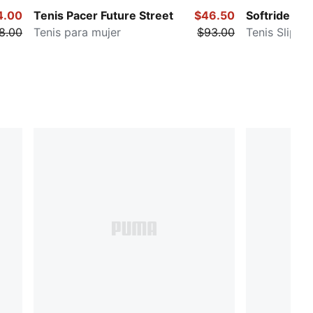
4.00
Tenis Pacer Future Street
$46.50
Softride Harl
8.00
Tenis para mujer
$93.00
Tenis Slip-O