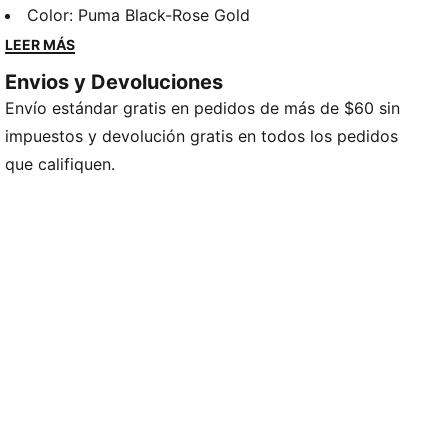
practicar hasta conseguir tu mejor marca personal.
Color
:
Puma Black-Rose Gold
CARACTERÍSTICAS Y BENEFICIOS
LEER MÁS
La plantilla SOFTFOAM+ maximiza la comodidad para
Envios y Devoluciones
el uso diario.
Envío estándar gratis en pedidos de más de $60 sin
DETALLES
Bota corta
impuestos y devolución gratis en todos los pedidos
Cierre con agujetas
que califiquen.
Detalles de la marca PUMA