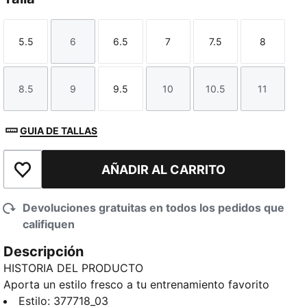
5.5
6
6.5
7
7.5
8
Talla
Talla
Talla
Talla
Talla
Talla
8.5
9
9.5
10
10.5
11
Talla
Talla
Talla
Talla
Talla
Talla
GUIA DE TALLAS
AÑADIR AL CARRITO
Añadir a la lista de deseos
Devoluciones gratuitas en todos los pedidos que
califiquen
Descripción
HISTORIA DEL PRODUCTO
Aporta un estilo fresco a tu entrenamiento favorito
con estos zapatos de entrenamiento, perfectos para
Estilo
:
377718_03