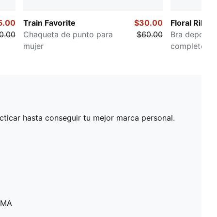
5.00
Train Favorite
$30.00
Floral Ribbo
0.00
Chaqueta de punto para
$60.00
Bra deportiv
mujer
completo pa
cticar hasta conseguir tu mejor marca personal.
PUMA