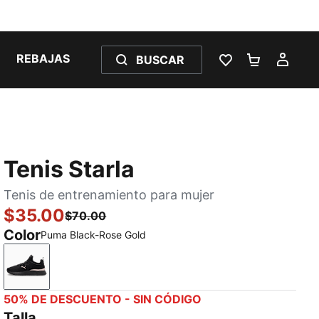
REBAJAS
BUSCAR
LISTA DE DESE
CARRITO 
MI C
Tenis Starla
Tenis de entrenamiento para mujer
$35.00
$70.00
Color
Puma Black-Rose Gold
Puma Black-Rose Gold
50% DE DESCUENTO - SIN CÓDIGO
Talla