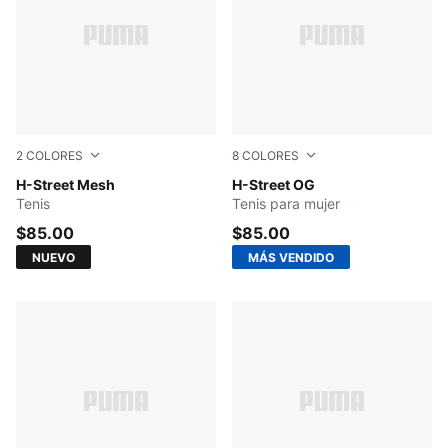
2
COLORES
8
COLORES
Buttercream-Gum
H-Street Mesh
PUMA Black-PUMA Silver
H-Street OG
Tenis
Tenis para mujer
$85.00
$85.00
NUEVO
MÁS VENDIDO