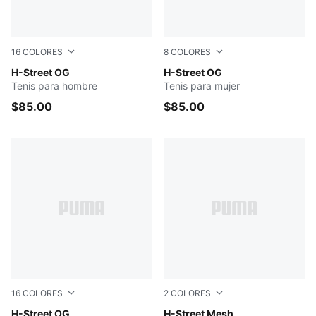
16
COLORES
8
COLORES
Fizzy Green-PUMA Silver
H-Street OG
For All Time Red-PUMA Blac
H-Street OG
Tenis para hombre
Tenis para mujer
$85.00
$85.00
16
COLORES
2
COLORES
Intense Mint-PUMA Silver
H-Street OG
PUMA Black-Buttercream
H-Street Mesh