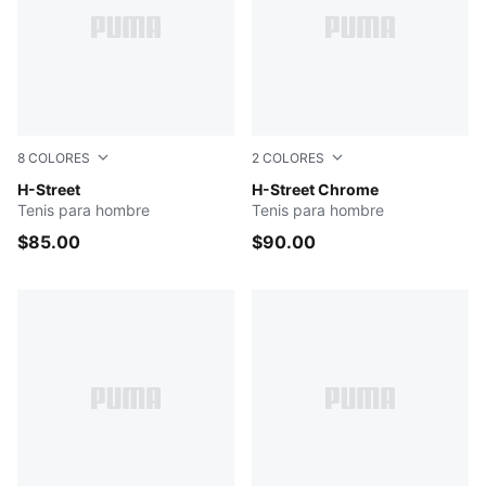
8
COLORES
2
COLORES
Blue Guppy-Warm White
H-Street
PUMA Silver-PUMA Black
H-Street Chrome
Tenis para hombre
Tenis para hombre
$85.00
$90.00