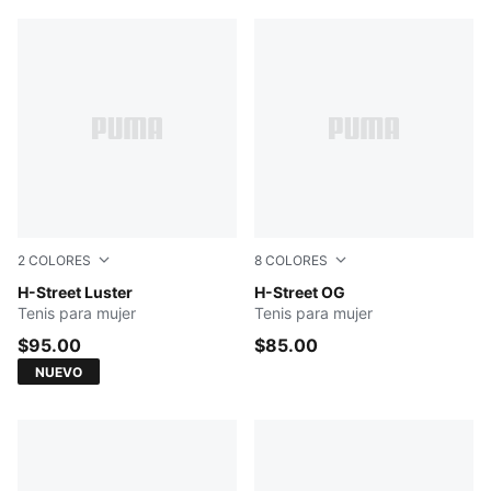
2
COLORES
8
COLORES
Powder Pink-Birch
H-Street Luster
Fizzy Green-PUMA Silver
H-Street OG
Tenis para mujer
Tenis para mujer
$95.00
$85.00
NUEVO