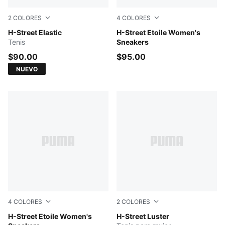
2
COLORES
4
COLORES
PUMA Black-Warm White
H-Street Elastic
Buttercream-Vapor Gray-P
H-Street Etoile Women's
Tenis
Sneakers
$90.00
$95.00
NUEVO
4
COLORES
2
COLORES
Sage Glow-Warm White
H-Street Etoile Women's
PUMA Silver-Feather Gray
H-Street Luster