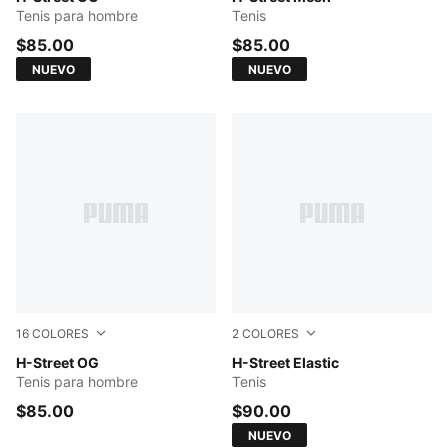
Tenis para hombre
Tenis
$85.00
$85.00
NUEVO
NUEVO
16
COLORES
2
COLORES
Sun Stream-PUMA Gold
H-Street OG
Red Rhythm-Cashew Brown
H-Street Elastic
Tenis para hombre
Tenis
$85.00
$90.00
NUEVO