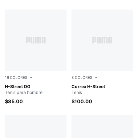
16
COLORES
3
COLORES
PUMA Black-PUMA Silver
H-Street OG
PUMA Black-Warm White
Correa H-Street
Tenis para hombre
Tenis
$85.00
$100.00