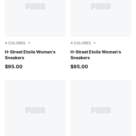
4
COLORES
4
COLORES
Misty Pink-Chocolate Fondue
H-Street Etoile Women's
Matte Bronze-Mouse Gray
H-Street Etoile Women's
Sneakers
Sneakers
$95.00
$95.00