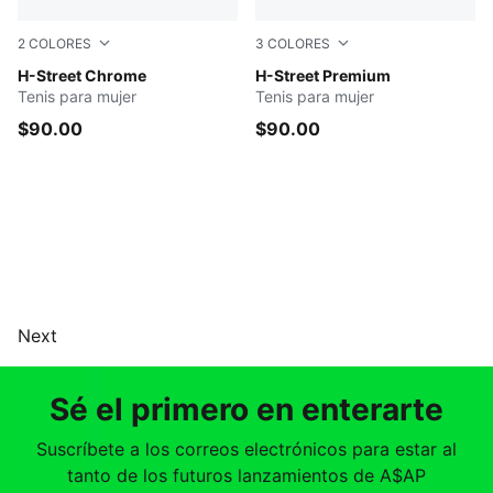
2
COLORES
3
COLORES
PUMA Silver-PUMA Black
H-Street Chrome
Brandy-Toasted Almond-Gu
H-Street Premium
Tenis para mujer
Tenis para mujer
$90.00
$90.00
Next
Sé el primero en enterarte
Suscríbete a los correos electrónicos para estar al
tanto de los futuros lanzamientos de A$AP