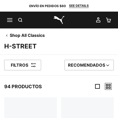
SEE DETAILS
ENVÍO EN PEDIDOS $60
BUSCAR
MI CUE
CA
PUMA.com
Shop All Classics
H-STREET
FILTROS
RECOMENDADOS
ORDENAR POR
94 PRODUCTOS
94 Productos