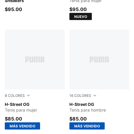
Sneakers
Tenis para mujer
$95.00
$95.00
NUEVO
8
COLORES
16
COLORES
Frosted Ivory-PUMA Silver
H-Street OG
Frosted Ivory-PUMA Silver
H-Street OG
Tenis para mujer
Tenis para hombre
$85.00
$85.00
MÁS VENDIDO
MÁS VENDIDO