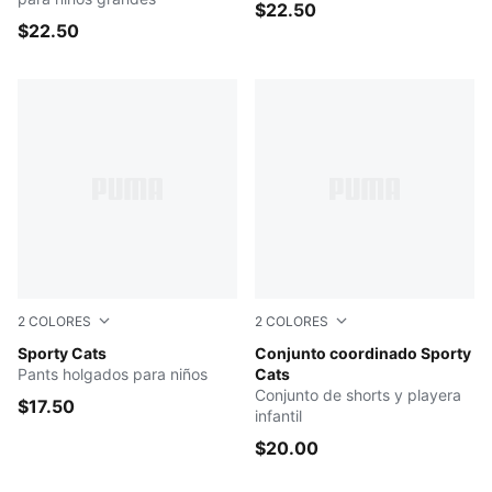
$22.50
$22.50
2
COLORES
2
COLORES
Blue Jewel
Sporty Cats
Vibrant Green
Conjunto coordinado Sporty
Pants holgados para niños
Cats
Conjunto de shorts y playera
$17.50
infantil
$20.00