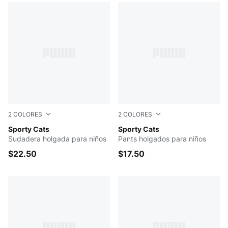
2
COLORES
2
COLORES
PUMA WHITE
Sporty Cats
Snow Mountain Blue
Sporty Cats
Sudadera holgada para niños
Pants holgados para niños
$22.50
$17.50