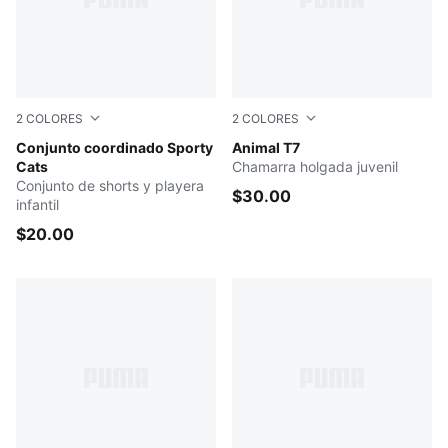
2
COLORES
2
COLORES
FOR ALL TIME RED
Conjunto coordinado Sporty
PUMA BLACK
Animal T7
Cats
Chamarra holgada juvenil
Conjunto de shorts y playera
$30.00
infantil
$20.00