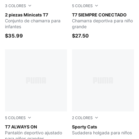
3
COLORES
5
COLORES
Wild Pink
2 piezas Minicats T7
Intense Lavender
T7 SIEMPRE CONECTADO
Conjunto de chamarra para
Chamarra deportiva para niño
infantes
grande
$35.99
$27.50
5
COLORES
2
COLORES
Intense Lavender
T7 ALWAYS ON
Blue Jewel
Sporty Cats
Pantalón deportivo ajustado
Sudadera holgada para niños
para niños grandes