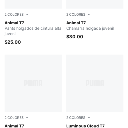
2
COLORES
2
COLORES
PUMA BLACK
Animal T7
Intense Lavender
Animal T7
Pants holgados de cintura alta
Chamarra holgada juvenil
juvenil
$30.00
$25.00
2
COLORES
2
COLORES
Intense Lavender
Animal T7
PUMA BLACK
Luminous Cloud T7