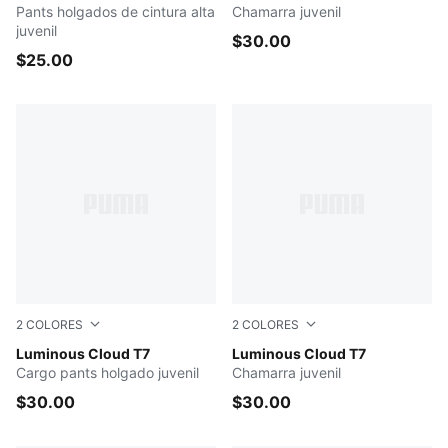
Pants holgados de cintura alta
Chamarra juvenil
juvenil
$30.00
$25.00
2
COLORES
2
COLORES
PUMA BLACK
Luminous Cloud T7
Sandstone
Luminous Cloud T7
Cargo pants holgado juvenil
Chamarra juvenil
$30.00
$30.00