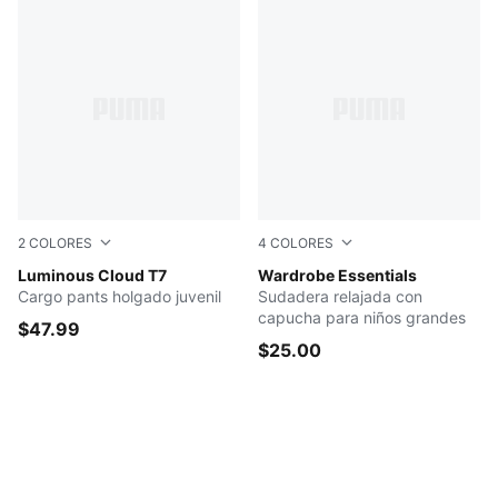
2
COLORES
4
COLORES
Sandstone
Luminous Cloud T7
NEW NAVY
Wardrobe Essentials
Cargo pants holgado juvenil
Sudadera relajada con
capucha para niños grandes
$47.99
$25.00