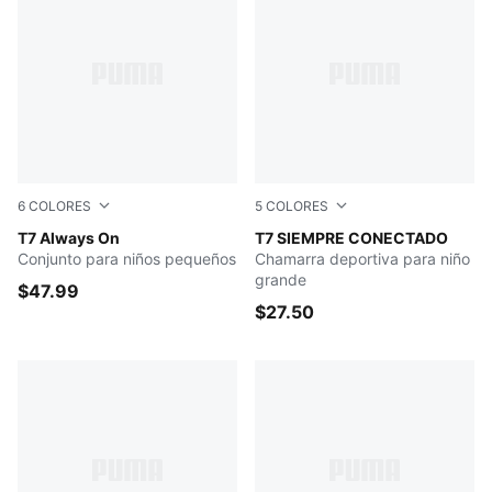
6
COLORES
5
COLORES
Emerald Ice
T7 Always On
Wild Pink
T7 SIEMPRE CONECTADO
Conjunto para niños pequeños
Chamarra deportiva para niño
grande
$47.99
$27.50