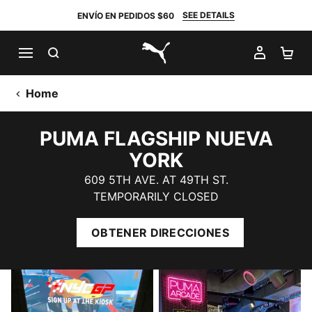
SEE DETAILS
ENVÍO EN PEDIDOS $60
BUSCAR
MI CUE
CA
PUMA.com
Home
PUMA FLAGSHIP NUEVA
YORK
609 5TH AVE. AT 49TH ST.
TEMPORARILY CLOSED
OBTENER DIRECCIONES