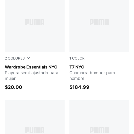
2
COLORES
1
COLOR
PUMA WHITE
Wardrobe Essentials NYC
NEW NAVY
T7 NYC
Playera semi-ajustada para
Chamarra bomber para
mujer
hombre
$20.00
$184.99