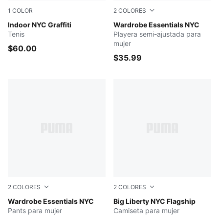
1
COLOR
2
COLORES
PUMA White-Vapor Gray-Ruby Shimmer
Indoor NYC Graffiti
Chocolate Brown
Wardrobe Essentials NYC
Tenis
Playera semi-ajustada para
mujer
$60.00
$35.99
2
COLORES
2
COLORES
RUBY SHIMMER
Wardrobe Essentials NYC
Medium Gray Heather
Big Liberty NYC Flagship
Pants para mujer
Camiseta para mujer