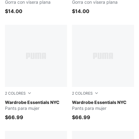
Gorra con visera plana
Gorra con visera plana
$14.00
$14.00
2
COLORES
2
COLORES
Emerald Ice
Wardrobe Essentials NYC
Flat Light Gray
Wardrobe Essentials NYC
Pants para mujer
Pants para mujer
$66.99
$66.99