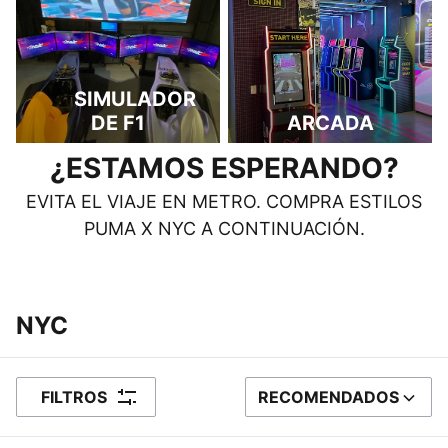
SIMULADOR
DE F1
ARCADA
¿ESTAMOS ESPERANDO?
EVITA EL VIAJE EN METRO. COMPRA ESTILOS
PUMA X NYC A CONTINUACIÓN.
‎‎‎‎‎‎‎‎ ‎
‎‎‎‎‎‎‎‎ ‎
NYC
FILTROS
RECOMENDADOS
ORDENAR POR