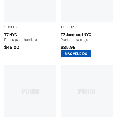
1
COLOR
1
COLOR
Persian Blue
T7 NYC
Chocolate Brown
T7 Jacquard NYC
Pants para hombre
Pants para mujer
$45.00
$85.99
MÁS VENDIDO