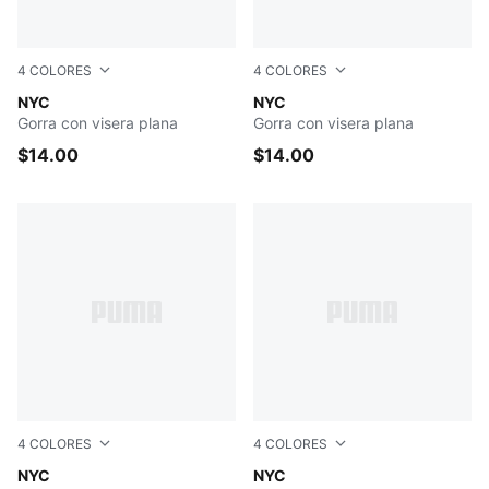
4
COLORES
4
COLORES
IVORY
NYC
MAROON
NYC
Gorra con visera plana
Gorra con visera plana
$14.00
$14.00
4
COLORES
4
COLORES
MEDIUM BLUE
NYC
BLACK
NYC