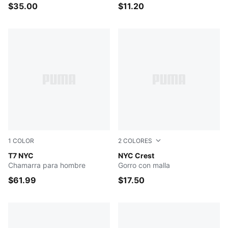
$35.00
$11.20
1
COLOR
2
COLORES
Persian Blue
T7 NYC
WHITE
NYC Crest
Chamarra para hombre
Gorro con malla
$61.99
$17.50