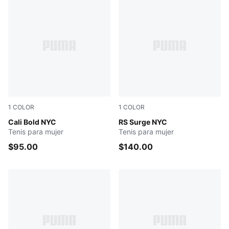
1
COLOR
1
COLOR
PUMA White-Emerald Ice-Vibrant Green
Cali Bold NYC
Feather Gray-Gray Sky-Flat 
RS Surge NYC
Tenis para mujer
Tenis para mujer
$95.00
$140.00