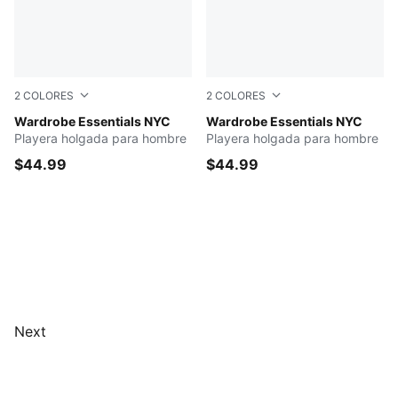
2
COLORES
2
COLORES
Chocolate Brown
Wardrobe Essentials NYC
FOR ALL TIME RED
Wardrobe Essentials NYC
Playera holgada para hombre
Playera holgada para hombre
$44.99
$44.99
Next