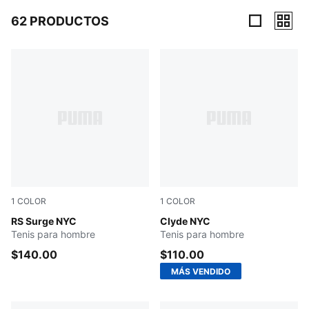
62 PRODUCTOS
62 Productos
1
COLOR
1
COLOR
For All Time Red-New Navy-Yellow Sizzle
RS Surge NYC
New Navy-Chocolate Brown-
Clyde NYC
Tenis para hombre
Tenis para hombre
$140.00
$110.00
MÁS VENDIDO