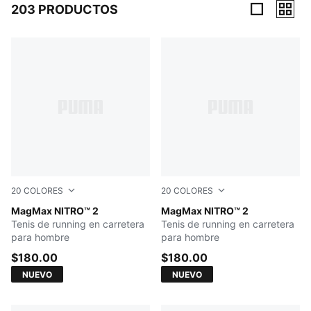
203 PRODUCTOS
203 Productos
20
COLORES
20
COLORES
Ultra Red-Red Rhythm
MagMax NITRO™ 2
PUMA White-Silver Mist
MagMax NITRO™ 2
Tenis de running en carretera
Tenis de running en carretera
para hombre
para hombre
$180.00
$180.00
NUEVO
NUEVO