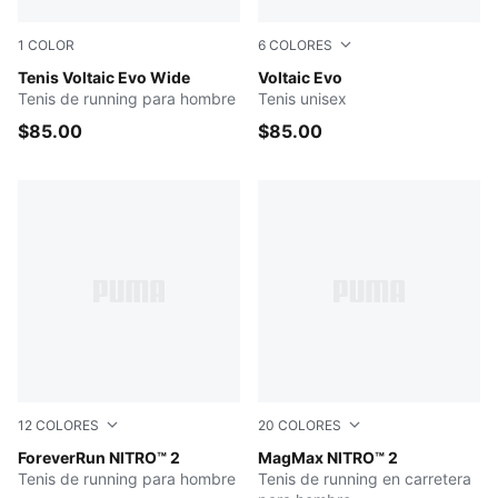
1
COLOR
6
COLORES
PUMA Black-For All Time Red-Stormy Slate
Tenis Voltaic Evo Wide
PUMA Black-Cool Dark Gray-
Voltaic Evo
Tenis de running para hombre
Tenis unisex
$85.00
$85.00
12
COLORES
20
COLORES
Apple Spritz-Deep Plum
ForeverRun NITRO™ 2
PUMA Team Royal-Vibrant B
MagMax NITRO™ 2
Tenis de running para hombre
Tenis de running en carretera