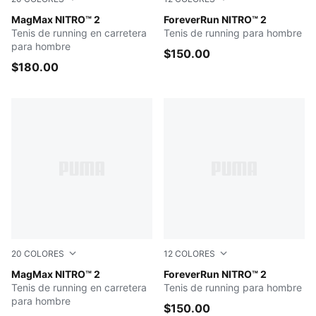
Fresh Water-Emerald Ice
MagMax NITRO™ 2
PUMA Black-Fizzy Light-Spe
ForeverRun NITRO™ 2
Tenis de running en carretera
Tenis de running para hombre
para hombre
$150.00
$180.00
20
COLORES
12
COLORES
Vibrant Silver-Lux Lime
MagMax NITRO™ 2
PUMA Black-Speed Blue
ForeverRun NITRO™ 2
Tenis de running en carretera
Tenis de running para hombre
para hombre
$150.00