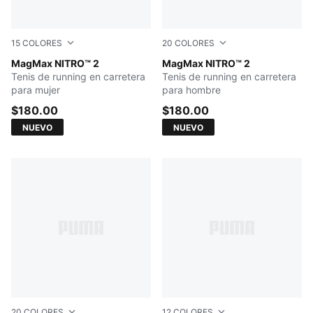
15
COLORES
20
COLORES
Alpine Snow-Buttercream
MagMax NITRO™ 2
Créme De Mint-Moody Gray
MagMax NITRO™ 2
Tenis de running en carretera
Tenis de running en carretera
para mujer
para hombre
$180.00
$180.00
NUEVO
NUEVO
20
COLORES
12
COLORES