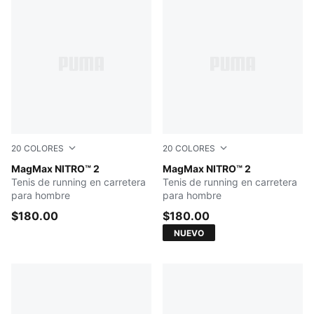
20
COLORES
20
COLORES
PUMA Black-Shadow Gray
MagMax NITRO™ 2
Zen Blue-Gray Echo
MagMax NITRO™ 2
Tenis de running en carretera
Tenis de running en carretera
para hombre
para hombre
$180.00
$180.00
NUEVO