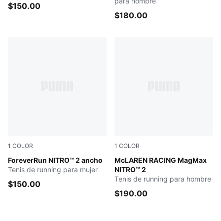
para hombre
$150.00
$180.00
1
COLOR
1
COLOR
PUMA BLACK
ForeverRun NITRO™ 2 ancho
PUMA Black-Papaya
McLAREN RACING MagMax
Tenis de running para mujer
NITRO™ 2
Tenis de running para hombre
$150.00
$190.00