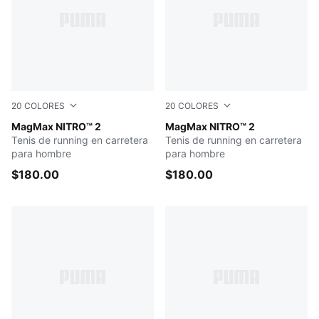
20
COLORES
20
COLORES
Apple Spritz-Lux Lime
MagMax NITRO™ 2
PUMA White-Glowing Red-S
MagMax NITRO™ 2
Tenis de running en carretera
Tenis de running en carretera
para hombre
para hombre
$180.00
$180.00