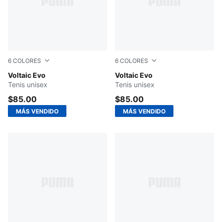
6
COLORES
6
COLORES
PUMA White-PUMA Black
Voltaic Evo
PUMA Black-Stormy Slate-Fo
Voltaic Evo
Tenis unisex
Tenis unisex
$85.00
$85.00
MÁS VENDIDO
MÁS VENDIDO