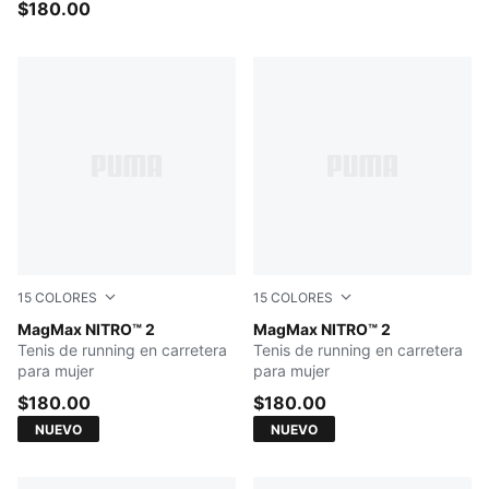
$180.00
15
COLORES
15
COLORES
Puma Black-Puma White
MagMax NITRO™ 2
Créme De Mint-Sage Glow
MagMax NITRO™ 2
Tenis de running en carretera
Tenis de running en carretera
para mujer
para mujer
$180.00
$180.00
NUEVO
NUEVO