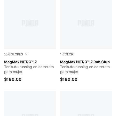
15
COLORES
1
COLOR
Silver Mist-Apple Spritz
MagMax NITRO™ 2
Warm White-Lucite
MagMax NITRO™ 2 Run Club
Tenis de running en carretera
Tenis de running en carretera
para mujer
para mujer
$180.00
$180.00