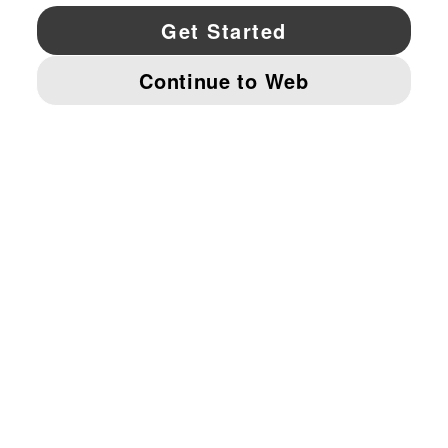
YouTube
Twitter
Pinterest
Instagram
Facebo
© PUMA NORTH AMERICA, INC.
IMPRINT AND LEGAL DATA