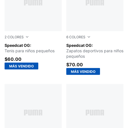
2
COLORES
6
COLORES
For All Time Red-PUMA White
Speedcat OG:
Mountain Blue-Frosted Ivory
Speedcat OG:
Tenis para niños pequeños
Zapatos deportivos para niños
pequeños
$60.00
$70.00
MÁS VENDIDO
MÁS VENDIDO