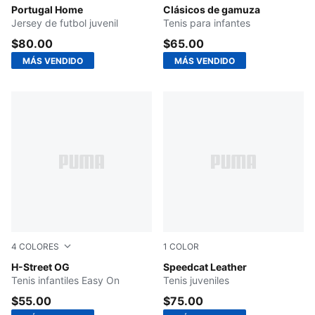
Club Red-Green Lagoon
Portugal Home
PUMA Navy-PUMA White
Clásicos de gamuza
Jersey de futbol juvenil
Tenis para infantes
$80.00
$65.00
MÁS VENDIDO
MÁS VENDIDO
4
COLORES
1
COLOR
Frosted Ivory-PUMA Silver
H-Street OG
PUMA White-PUMA Black
Speedcat Leather
Tenis infantiles Easy On
Tenis juveniles
$55.00
$75.00