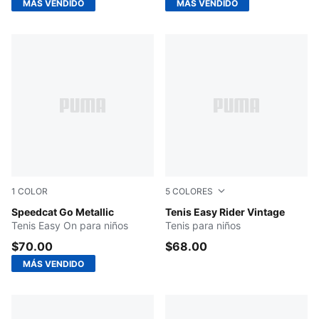
MÁS VENDIDO
MÁS VENDIDO
1
COLOR
5
COLORES
PUMA Silver-PUMA White-PUMA Black
Speedcat Go Metallic
PUMA Red-PUMA White
Tenis Easy Rider Vintage
Tenis Easy On para niños
Tenis para niños
$70.00
$68.00
MÁS VENDIDO