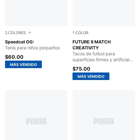
2
COLORES
1
COLOR
Puma Black-Puma White
Speedcat OG:
Yellow Alert-Mint Jelly-PU
FUTURE 9 MATCH
Tenis para niños pequeños
CREATIVITY
Tacos de futbol para
$60.00
superficies firmes y artificiales
MÁS VENDIDO
para niños grandes
$75.00
MÁS VENDIDO