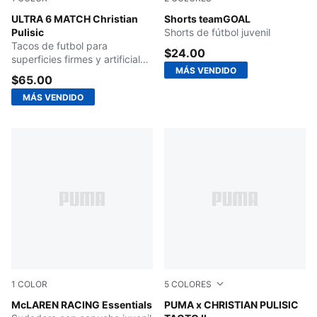
PUMA Black-Fast Red-Fire Orchid
ULTRA 6 MATCH Christian
PUMA White-PUMA Black
Shorts teamGOAL
Pulisic
Shorts de fútbol juvenil
Tacos de futbol para
$24.00
superficies firmes y artificiales
MÁS VENDIDO
para niños grandes
$65.00
MÁS VENDIDO
1
COLOR
5
COLORES
Papaya
McLAREN RACING Essentials
PUMA Red-PUMA Black
PUMA x CHRISTIAN PULISIC