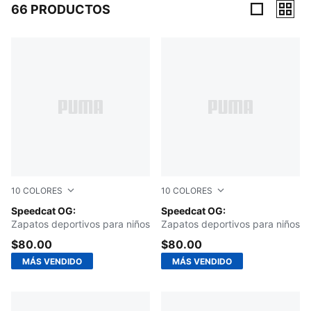
66 PRODUCTOS
66 Productos
10
COLORES
10
COLORES
Mountain Blue-Frosted Ivory
Speedcat OG:
Pelé Yellow-PUMA Black
Speedcat OG:
Zapatos deportivos para niños
Zapatos deportivos para niños
$80.00
$80.00
MÁS VENDIDO
MÁS VENDIDO