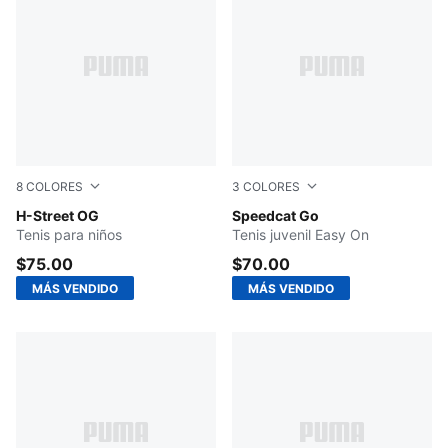
8
COLORES
3
COLORES
Fizzy Green-PUMA Silver
H-Street OG
For All Time Red-PUMA Whi
Speedcat Go
Tenis para niños
Tenis juvenil Easy On
$75.00
$70.00
MÁS VENDIDO
MÁS VENDIDO