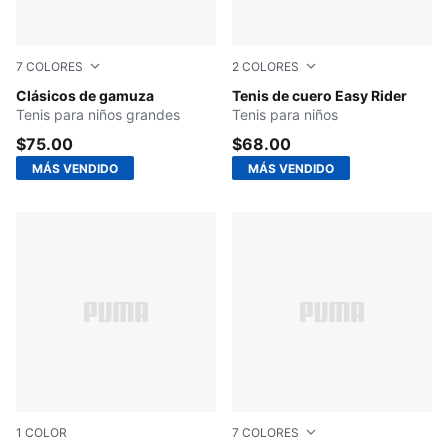
7
COLORES
2
COLORES
PUMA Navy-PUMA White
Clásicos de gamuza
PUMA White-Frosted Ivory
Tenis de cuero Easy Rider
Tenis para niños grandes
Tenis para niños
$75.00
$68.00
MÁS VENDIDO
MÁS VENDIDO
1
COLOR
7
COLORES