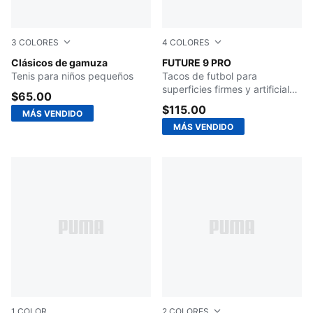
3
COLORES
4
COLORES
For All Time Red-PUMA White
Clásicos de gamuza
Icy Blue-Blue Jewel
FUTURE 9 PRO
Tenis para niños pequeños
Tacos de futbol para
superficies firmes y artificiales
$65.00
para niños
$115.00
MÁS VENDIDO
MÁS VENDIDO
1
COLOR
2
COLORES