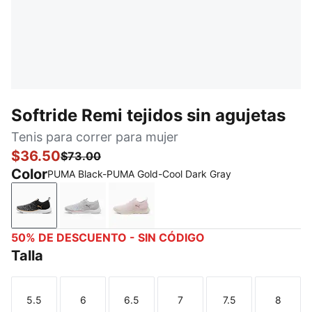
Softride Remi tejidos sin agujetas
Tenis para correr para mujer
$36.50
$73.00
Color
PUMA Black-PUMA Gold-Cool Dark Gray
PUMA Black-PUMA Gold-Cool Dark Gray
Ash Gray-PUMA White-Rose Gold
Rose Mauve-Warm White-Rose Go
50% DE DESCUENTO - SIN CÓDIGO
Talla
5.5
6
6.5
7
7.5
8
Talla
Talla
Talla
Talla
Talla
Talla