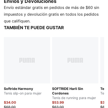
Envios y Devoluciones
que sean fáciles de poner y quitar.
Envío estándar gratis en pedidos de más de $60 sin
CARACTERÍSTICAS Y BENEFICIOS
SOFTRIDE: Gomaespuma suave diseñada para brindar
impuestos y devolución gratis en todos los pedidos
amortiguación y comodidad durante todo el día
que califiquen.
SOFTFOAM+: Plantilla cómoda, diseñada con un talón
TAMBIÉN TE PUEDE GUSTAR
extra grueso para proporcionar una amortiguación
suave
DETALLES
Cuello redondo
Cubierta tejida
Con cordones
Producto recomendado para su uso en superficies
firmes y lisas
Empeine redondeado
Suela de goma, con zonas diferenciadas
Softride Harmony
SOFTRIDE Harli Sin
Tenis
Forro y plantilla textiles
Tenis slip-on para mujer
Cordones
Teni
Tenis de running para mujer
$34.00
$53.99
$34
$68.00
$63.00
$68