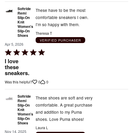
Softride
These have to be the most
Remi
comfortable sneakers I own.
Slip-On
Knit
I'm so happy with them.
Women's
Slip-On
Theresa T
Shoes
VERIFIED PURCHASER
Apr 5, 2026
Rated
5
I love
out
these
sneakers.
of
5
0
0
Was this helpful?
Softride
These shoes are soft and very
Remi
comfortable. A great purchase
Slip-On
Knit
and addition to my Puma
Women's
Slip-On
shoes. Love Puma shoes!
Shoes
Laura L
Nov 14, 2025