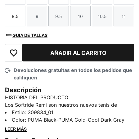
8.5
9
9.5
10
10.5
11
Talla
Talla
Talla
Talla
Talla
Talla
GUIA DE TALLAS
AÑADIR AL CARRITO
Añadir a la lista de deseos
Devoluciones gratuitas en todos los pedidos que
califiquen
Descripción
HISTORIA DEL PRODUCTO
Los Softride Remi son nuestros nuevos tenis de
running, creados especialmente para mujeres y
Estilo
:
309834_01
diseñados para otorgar comodidad durante todo el
Color
:
PUMA Black-PUMA Gold-Cool Dark Gray
día. Cuentan con la tecnología de amortiguación
LEER MÁS
SOFTRIDE de PUMA y un diseño slip-on tejido, para