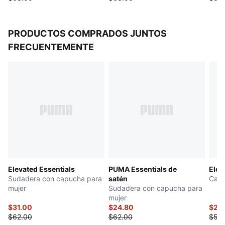
PRODUCTOS COMPRADOS JUNTOS
FRECUENTEMENTE
Elevated Essentials
PUMA Essentials de
Elev
Sudadera con capucha para
satén
Carg
mujer
Sudadera con capucha para
mujer
$31.00
$24.80
$23
$62.00
$62.00
$58