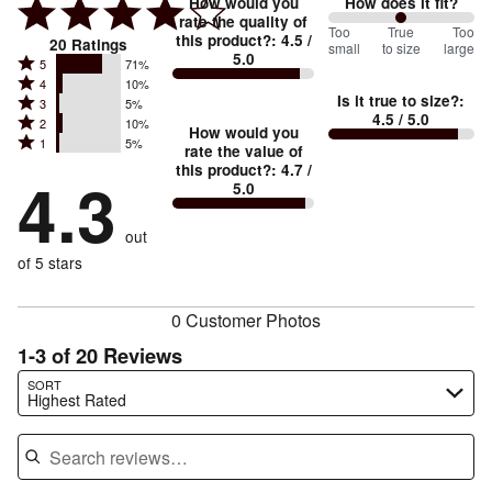
How would you
How does it fit?
rate the quality of
100
Too
%
True
Too
this product?
:
4.5
/
20
Ratings
small
to size
large
5.0
between
Rated
5
71%
Rated
Too
4
10%
5
Is it true to size?
:
Rated
3
5%
4
small
stars
4.5
/ 5.0
Rated
2
10%
3
stars
How would you
by
and
Rated
1
5%
2
stars
rate the value of
by
71%
True
1
this product?
:
4.7
/
stars
by
4.3
10%
of
5.0
stars
to
by
5%
of
reviewers
by
size
10%
of
reviewers
out
5%
of
reviewers
of
of 5 stars
reviewers
reviewers
0 Customer Photos
1-3 of 20 Reviews
Search reviews…
SORT
Highest Rated