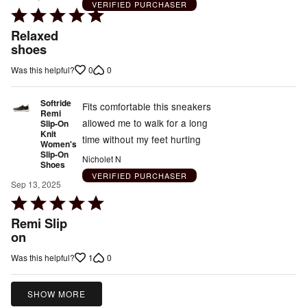
VERIFIED PURCHASER
Rated
5
Relaxed
out
shoes
of
0
0
Was this helpful?
5
Softride
Fits comfortable this sneakers
Remi
allowed me to walk for a long
Slip-On
Knit
time without my feet hurting
Women's
Slip-On
Nicholet N
Shoes
VERIFIED PURCHASER
Sep 13, 2025
Rated
5
Remi Slip
out
on
of
1
0
Was this helpful?
5
SHOW MORE