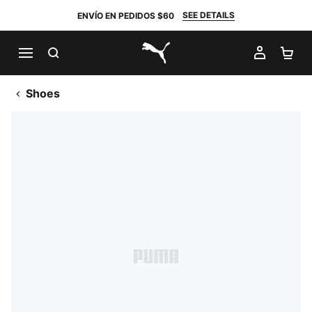
SEE DETAILS
ENVÍO EN PEDIDOS $60
BUSCAR
MI CUE
CA
PUMA.com
Shoes