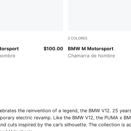
2
COLORES
CK
PUMA BLACK
orsport
$100.00
BMW M Motorsport
 hombre
Chamarra de hombre
ates the reinvention of a legend, the BMW V12. 25 year
ontemporary electric revamp. Like the BMW V12, the PUMA x
nd cuts inspired by the car’s silhouette. The collection i