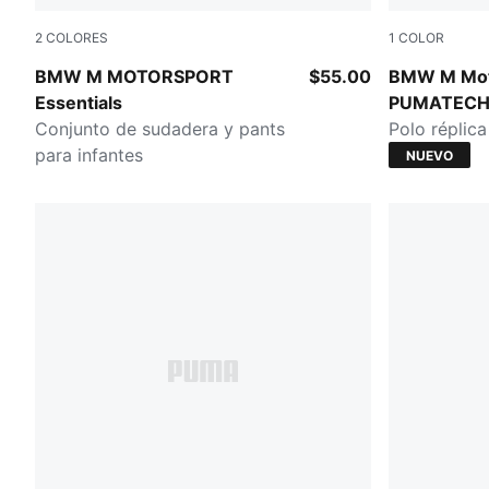
2
COLORES
1
COLOR
PUMA BLACK
PUMA BLA
BMW M MOTORSPORT
$55.00
BMW M Mot
Essentials
PUMATEC
Conjunto de sudadera y pants
Polo réplic
para infantes
NUEVO