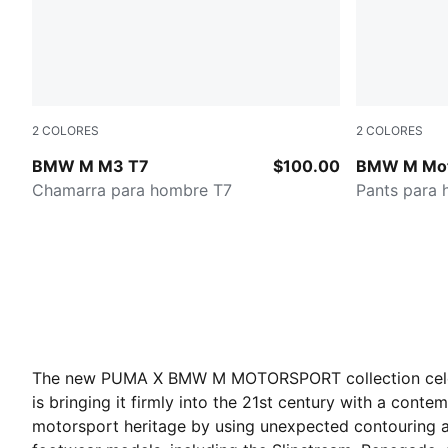
2
COLORES
2
COLORES
PUMA BLACK
PUMA BLA
BMW M M3 T7
$100.00
BMW M Mot
Chamarra para hombre T7
Pants para
The new PUMA X BMW M MOTORSPORT collection celebr
is bringing it firmly into the 21st century with a c
motorsport heritage by using unexpected contouring a