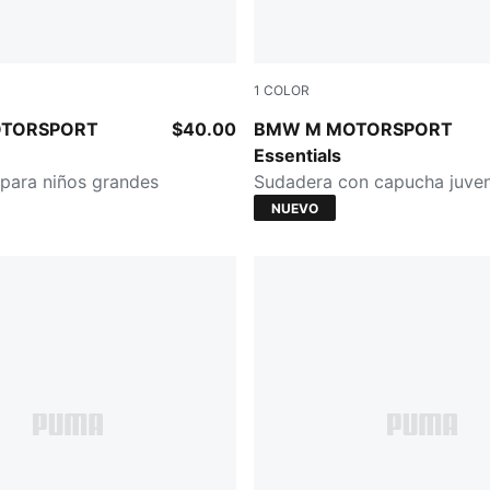
1
COLOR
CK
PUMA BLACK
TORSPORT
$40.00
BMW M MOTORSPORT
Essentials
 para niños grandes
Sudadera con capucha juven
NUEVO