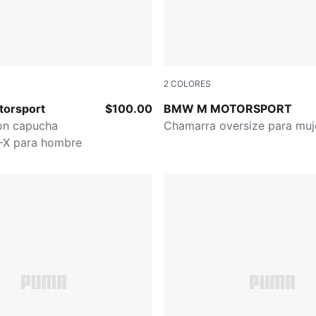
2
COLORES
T
SILVER MIST
orsport
$100.00
BMW M MOTORSPORT
on capucha
Chamarra oversize para muj
X para hombre