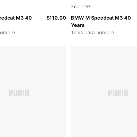
2
COLORES
ellow-PUMA Black
PUMA Black-PUMA Black
edcat M3 40
$110.00
BMW M Speedcat M3 40
Years
hombre
Tenis para hombre