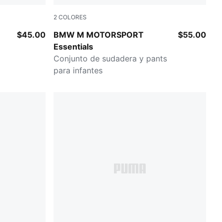
2
COLORES
Pro Blue-M Color AOP
$45.00
BMW M MOTORSPORT
$55.00
Essentials
Conjunto de sudadera y pants
para infantes