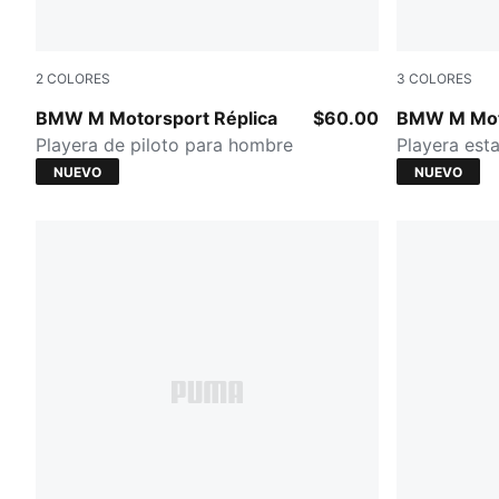
2
COLORES
3
COLORES
PUMA BLACK
PUMA WHIT
BMW M Motorsport Réplica
$60.00
BMW M Mot
Playera de piloto para hombre
Playera es
NUEVO
NUEVO