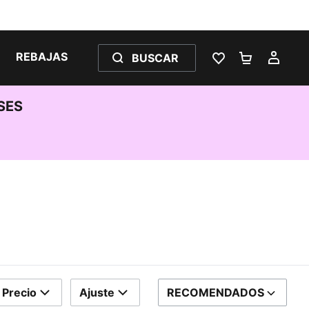
REBAJAS
BUSCAR
LISTA DE DESE
CARRITO 
MI C
SES
Precio
Ajuste
RECOMENDADOS
ORDENAR POR