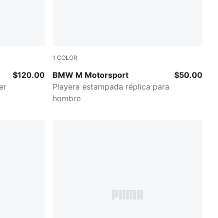
1
COLOR
PUMA WHITE
$120.00
BMW M Motorsport
$50.00
er
Playera estampada réplica para
hombre