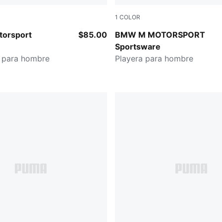
1
COLOR
CK
PUMA BLACK
orsport
$85.00
BMW M MOTORSPORT
H
Sportsware
a para hombre
Playera para hombre