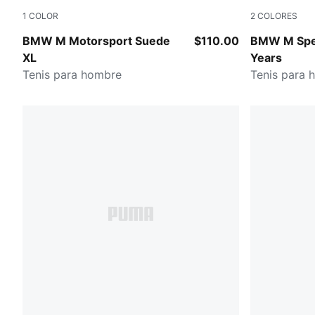
1
COLOR
2
COLORES
PUMA Black-Pro Blue
Dazzling Y
BMW M Motorsport Suede
$110.00
BMW M Spe
XL
Years
Tenis para hombre
Tenis para 