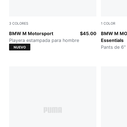
3
COLORES
1
COLOR
PUMA BLACK
PUMA BLA
BMW M Motorsport
$45.00
BMW M MO
Playera estampada para hombre
Essentials
Pants de 6"
NUEVO