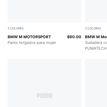
2
COLORES
2
COLORES
SILVER MIST
SILVER MIS
BMW M MOTORSPORT
$90.00
BMW M Mot
Pants holgados para mujer
Sudadera c
PUMATECH-