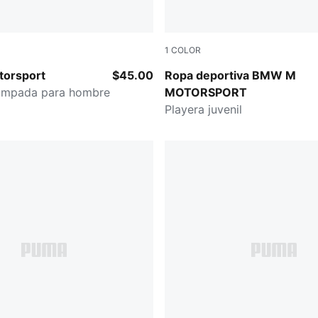
1
COLOR
E
PUMA BLACK
orsport
$45.00
Ropa deportiva BMW M
tampada para hombre
MOTORSPORT
Playera juvenil