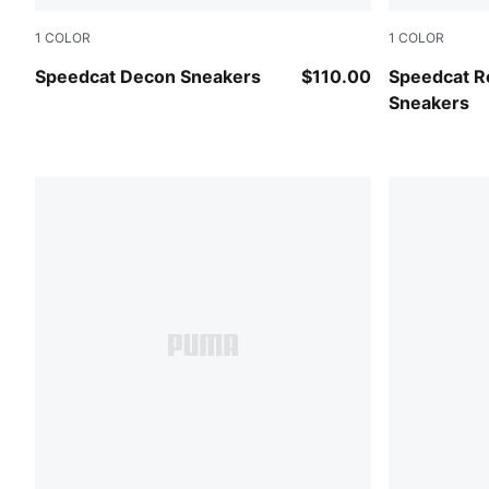
1
COLOR
1
COLOR
PUMA Black-Warm White
PUMA Black-
Speedcat Decon Sneakers
$110.00
Speedcat Re
Sneakers