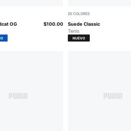
20
COLORES
arm White
Puma Black-Puma White
dcat OG
$100.00
Suede Classic
Tenis
DO
NUEVO