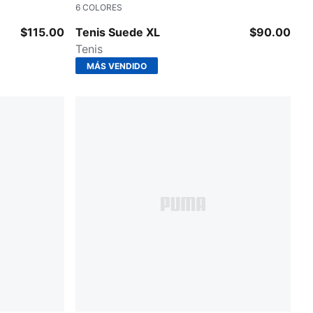
6
COLORES
Puma Black-Puma White
$115.00
Tenis Suede XL
$90.00
Tenis
MÁS VENDIDO