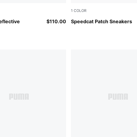
1
COLOR
Ultra Blue
New Navy-Warm White
flective
$110.00
Speedcat Patch Sneakers