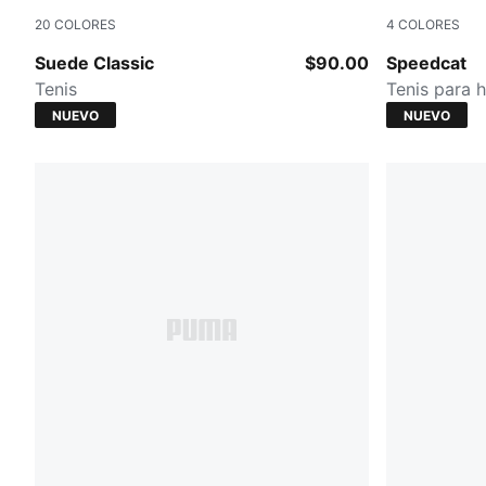
20
COLORES
4
COLORES
PUMA Navy-PUMA White
Mouse Gray
Suede Classic
$90.00
Speedcat
Tenis
Tenis para 
NUEVO
NUEVO