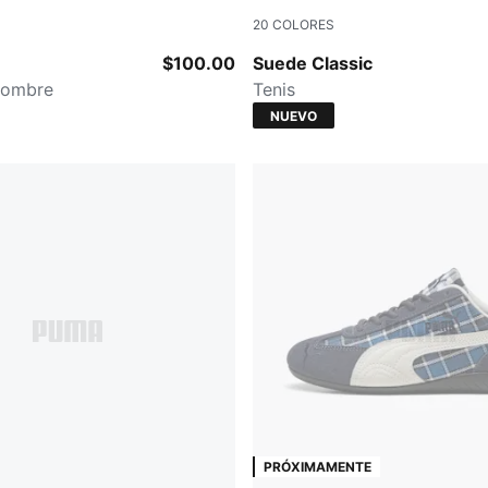
20
COLORES
-PUMA Black
Cayenne Pepper-PUMA Whit
$100.00
Suede Classic
hombre
Tenis
NUEVO
PRÓXIMAMENTE