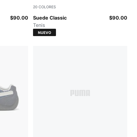
20
COLORES
e
Haute Coffee-PUMA White
$90.00
Suede Classic
$90.00
Tenis
NUEVO