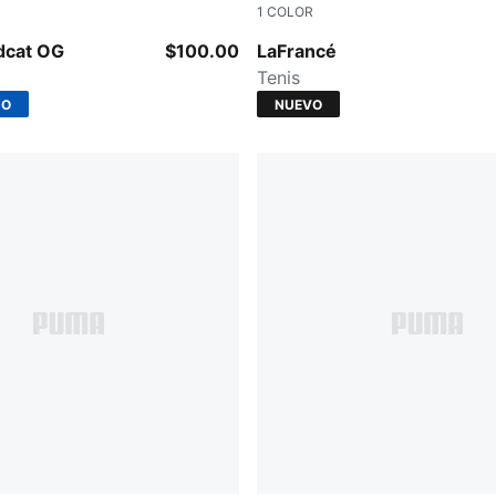
1
COLOR
y-PUMA Black
PUMA Black-Gray Sky
dcat OG
$100.00
LaFrancé
Tenis
DO
NUEVO