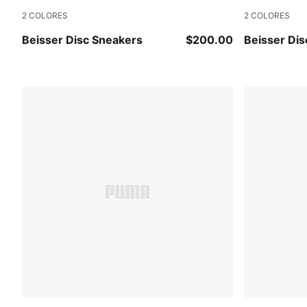
2
COLORES
2
COLORES
Stormy Slate-PUMA Black
New Navy-
Beisser Disc Sneakers
$200.00
Beisser Di