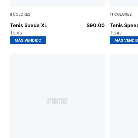
6
COLORES
11
COLORES
PUMA Black-PUMA Black
New Navy-W
Tenis Suede XL
$90.00
Tenis Spee
Tenis
Tenis
MÁS VENDIDO
MÁS VENDI