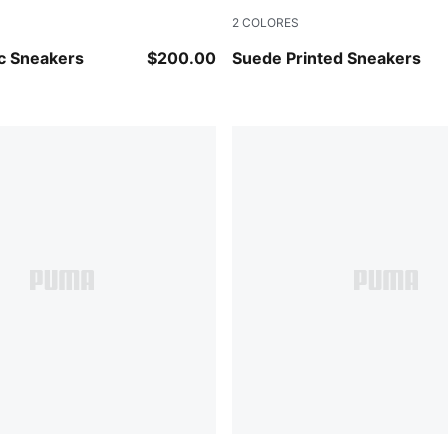
2
COLORES
PUMA Black
Pink Lilac-PUMA Red
sc Sneakers
$200.00
Suede Printed Sneakers