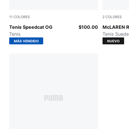
11
COLORES
2
COLORES
Bordeaux Red-PUMA Black
PUMA Black
Tenis Speedcat OG
$100.00
McLAREN 
Tenis
Tenis Sued
MÁS VENDIDO
NUEVO