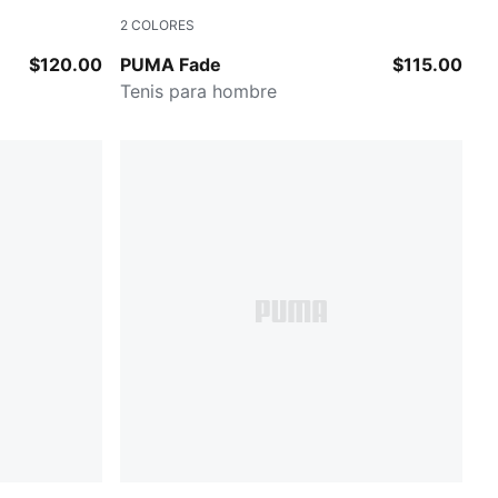
2
COLORES
Herb Garden-Buttercream
$120.00
PUMA Fade
$115.00
Tenis para hombre