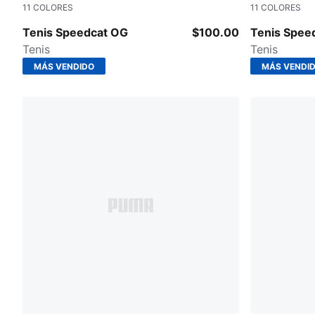
11
COLORES
11
COLORES
Puma Black-Puma White
Shadow Gra
Tenis Speedcat OG
$100.00
Tenis Spee
Tenis
Tenis
MÁS VENDIDO
MÁS VENDI