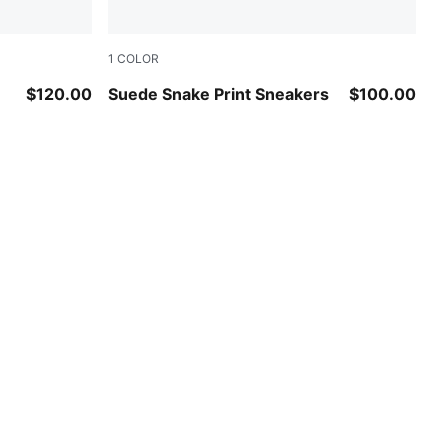
1
COLOR
Frosted Ivory-PUMA Black
$120.00
Suede Snake Print Sneakers
$100.00