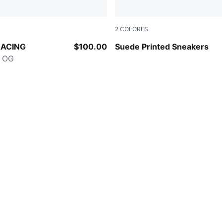
2
COLORES
-Papaya
Alpine Snow-PUMA Black
RACING
$100.00
Suede Printed Sneakers
e OG