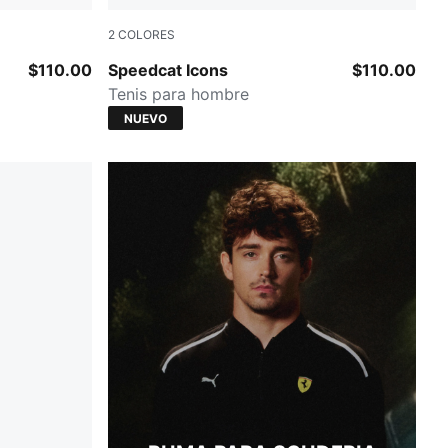
2
COLORES
Frosted Ivory-PUMA Black
$110.00
Speedcat Icons
$110.00
Tenis para hombre
NUEVO