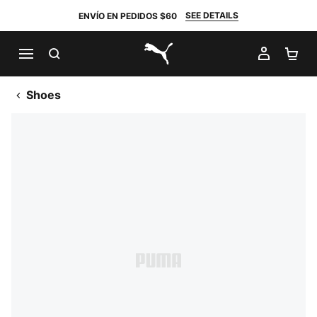
SEE DETAILS
ENVÍO EN PEDIDOS $60
BUSCAR
MI CUE
CA
PUMA.com
Shoes