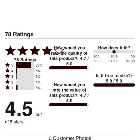
78
Ratings
How would you
How does it fit?
rate the quality of
100
Too
%
True
Too
this product?
:
4.7
/
78
Ratings
small
to size
large
5.0
between
Rated
5
83%
Rated
Too
4
5%
5
Is it true to size?
:
Rated
3
3%
4
small
stars
5.0
/ 5.0
Rated
2
1%
3
stars
How would you
by
and
Rated
1
8%
2
stars
rate the value of
by
83%
True
1
this product?
:
4.7
/
stars
by
4.5
5%
of
5.0
stars
to
by
3%
of
reviewers
by
size
1%
of
reviewers
out
8%
of
reviewers
of
of 5 stars
reviewers
reviewers
0 Customer Photos