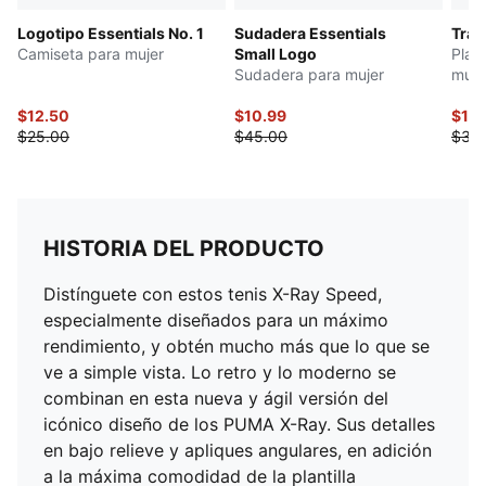
Logotipo Essentials No. 1
Sudadera Essentials
Trai
Camiseta para mujer
Small Logo
Play
Sudadera para mujer
muje
$12.50
$10.99
$15
$25.00
$45.00
$30
HISTORIA DEL PRODUCTO
Distínguete con estos tenis X-Ray Speed,
especialmente diseñados para un máximo
rendimiento, y obtén mucho más que lo que se
ve a simple vista. Lo retro y lo moderno se
combinan en esta nueva y ágil versión del
icónico diseño de los PUMA X-Ray. Sus detalles
en bajo relieve y apliques angulares, en adición
a la máxima comodidad de la plantilla