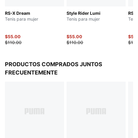
Entresuela de EVA
RS-X Dream
Style Rider Lumi
RS-X
Suela de goma
Tenis para mujer
Tenis para mujer
Teni
Ojales de TPU
Apliques de líneas angulares
Detalles en bajo relieve
$55.00
$55.00
$55
$110.00
$110.00
$110
PRODUCTOS COMPRADOS JUNTOS
FRECUENTEMENTE