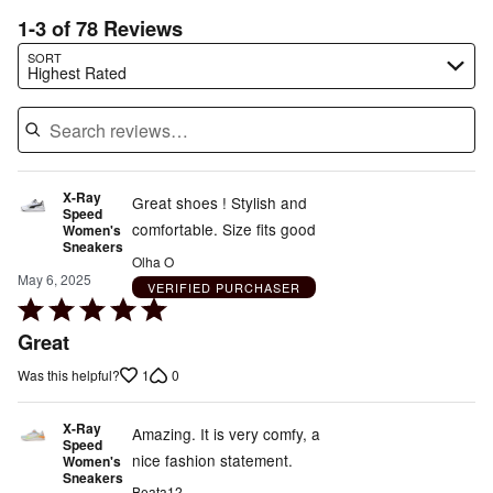
1-3 of 78 Reviews
Search reviews…
SORT
Highest Rated
X-Ray
Great shoes ! Stylish and
Speed
comfortable. Size fits good
Women's
Sneakers
Olha O
May 6, 2025
VERIFIED PURCHASER
Rated
5
Great
out
1
0
Was this helpful?
of
5
X-Ray
Amazing. It is very comfy, a
Speed
nice fashion statement.
Women's
Sneakers
Beata12