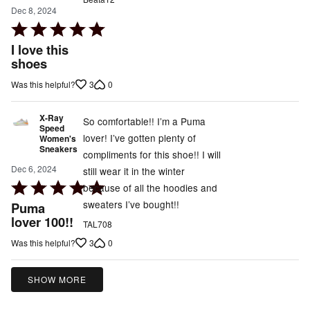
Dec 8, 2024
Rated
5
I love this
out
shoes
of
3
0
Was this helpful?
5
X-Ray
So comfortable!! I’m a Puma
Speed
lover! I’ve gotten plenty of
Women's
Sneakers
compliments for this shoe!! I will
Dec 6, 2024
still wear it in the winter
Rated
because of all the hoodies and
5
sweaters I’ve bought!!
Puma
out
lover 100!!
TAL708
of
3
0
Was this helpful?
5
SHOW MORE