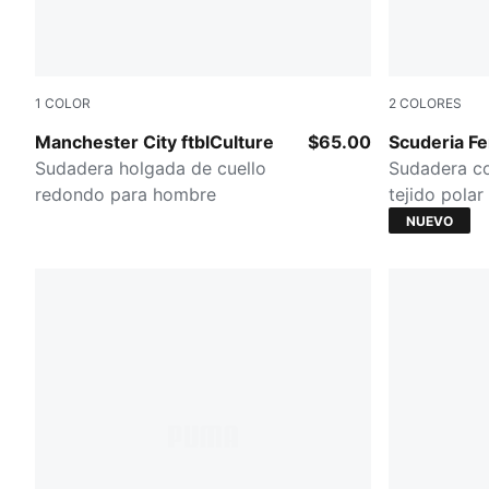
1
COLOR
2
COLORES
Blue Jewel-Team Light Blue
Rosso Cors
Manchester City ftblCulture
$65.00
Scuderia Fe
Sudadera holgada de cuello
Sudadera c
redondo para hombre
tejido pola
NUEVO