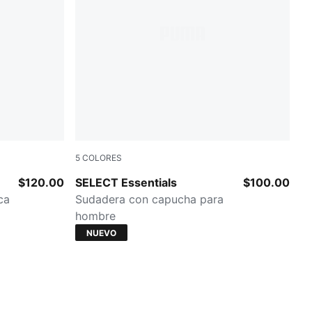
5
COLORES
Ruby Noir
$120.00
SELECT Essentials
$100.00
ca
Sudadera con capucha para
hombre
NUEVO