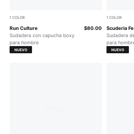
1
COLOR
1
COLOR
Créme De Mint
PUMA BLA
Run Culture
$80.00
Scuderia Fe
Sudadera con capucha boxy
Sudadera de
para hombre
para hombr
NUEVO
NUEVO