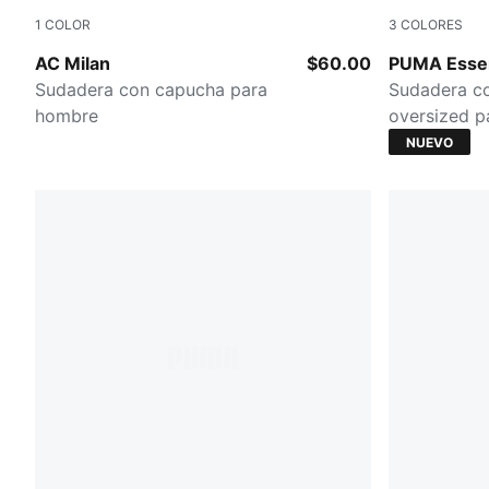
1
COLOR
3
COLORES
Dark Gray Heather
Inky Depths
AC Milan
$60.00
PUMA Essen
Sudadera con capucha para
Sudadera c
hombre
oversized 
NUEVO