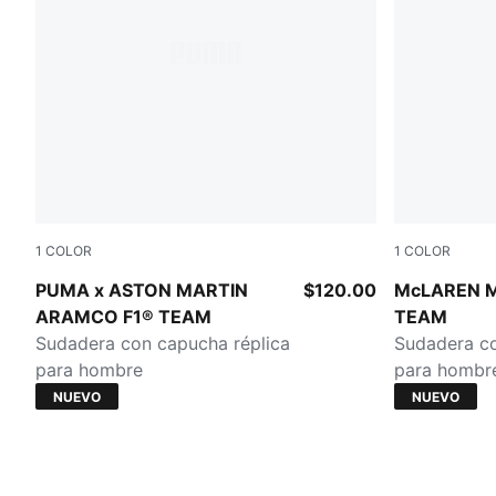
1
COLOR
1
COLOR
Green Lux
Papaya
PUMA x ASTON MARTIN
$120.00
McLAREN 
ARAMCO F1® TEAM
TEAM
Sudadera con capucha réplica
Sudadera co
para hombre
para hombr
NUEVO
NUEVO