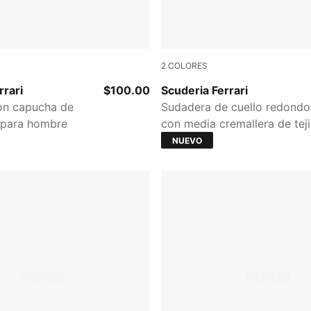
2
COLORES
a
PUMA BLACK
rrari
$100.00
Scuderia Ferrari
on capucha de
Sudadera de cuello redondo
r para hombre
con media cremallera de tej
polar para hombre
NUEVO