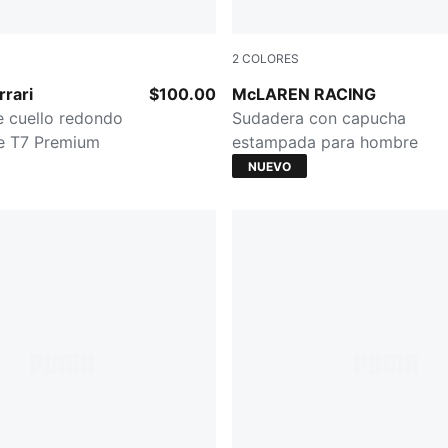
2
COLORES
CK
ALPINE SNOW
rrari
$100.00
McLAREN RACING
 cuello redondo
Sudadera con capucha
e T7 Premium
estampada para hombre
NUEVO