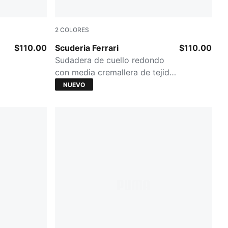
2
COLORES
Rosso Corsa
$110.00
Scuderia Ferrari
$110.00
Sudadera de cuello redondo
con media cremallera de tejido
polar para hombre
NUEVO