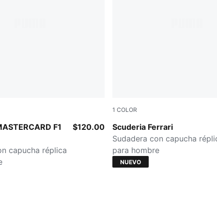
1
COLOR
PUMA Red
MASTERCARD F1
$120.00
Scuderia Ferrari
Sudadera con capucha répli
n capucha réplica
para hombre
e
NUEVO