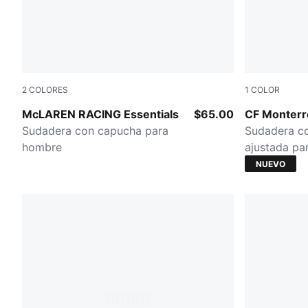
2
COLORES
1
COLOR
PUMA BLACK
Blue Intense
McLAREN RACING Essentials
$65.00
CF Monterre
Sudadera con capucha para
Sudadera co
hombre
ajustada pa
NUEVO