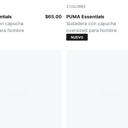
3
COLORES
PUMA BLACK
tials
$65.00
PUMA Essentials
on capucha
Sudadera con capucha
para hombre
oversized para hombre
NUEVO