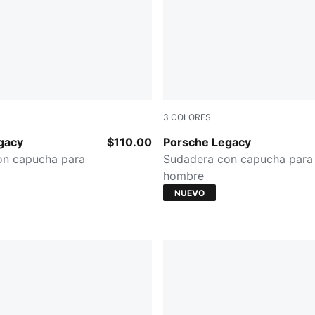
3
COLORES
CK
ALPINE SNOW
gacy
$110.00
Porsche Legacy
on capucha para
Sudadera con capucha para
hombre
NUEVO