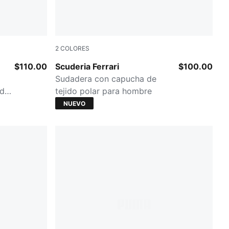
2
COLORES
PUMA BLACK
$110.00
Scuderia Ferrari
$100.00
Sudadera con capucha de
ido
tejido polar para hombre
NUEVO