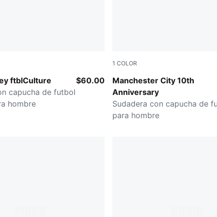
1
COLOR
Puma Black-Puma White
y ftblCulture
$60.00
Manchester City 10th
n capucha de futbol
Anniversary
ra hombre
Sudadera con capucha de fu
para hombre