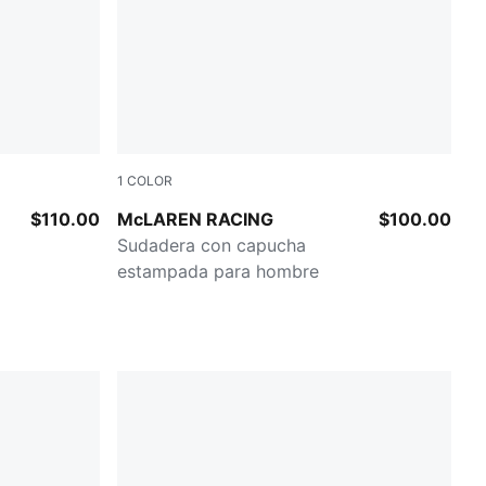
1
COLOR
White Glow Heather
$110.00
McLAREN RACING
$100.00
Sudadera con capucha
estampada para hombre