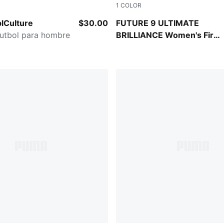
1
COLOR
 GRAY
PUMA White-Ultra Orange-Pi
blCulture
$30.00
FUTURE 9 ULTIMATE
futbol para hombre
BRILLIANCE Women's Firm
Ground Soccer Cleats