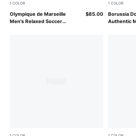
1
COLOR
1
COLOR
PUMA White-Bright Aqua
Purple Glim
Olympique de Marseille
$85.00
Borussia D
Men's Relaxed Soccer
Authentic 
Jersey
Jersey
1
COLOR
1
COLOR