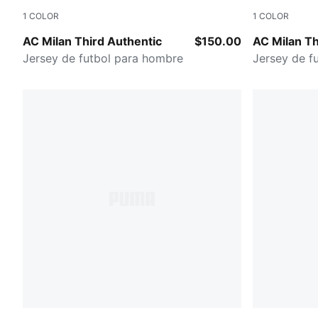
1
COLOR
1
COLOR
Flat Dark Gray-Glowing Red
Flat Dark G
AC Milan Third Authentic
$150.00
AC Milan Th
Jersey de futbol para hombre
Jersey de f