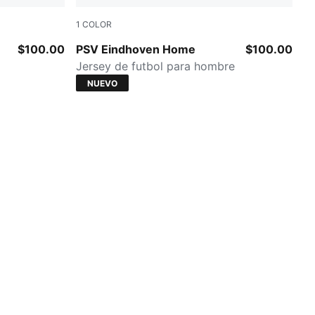
1
COLOR
For All Time Red-PUMA White
$100.00
PSV Eindhoven Home
$100.00
Jersey de futbol para hombre
NUEVO