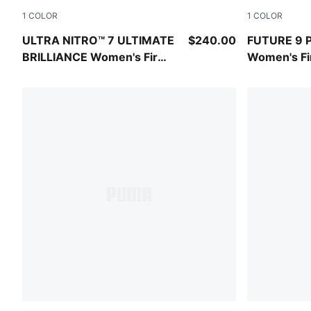
1
COLOR
1
COLOR
PUMA White-Ultra Orange-Pink Alert-Light Aqua
PUMA White-
ULTRA NITRO™ 7 ULTIMATE
$240.00
FUTURE 9 
BRILLIANCE Women's Firm
Women's Fir
Ground Soccer Cleats
Ground Soc