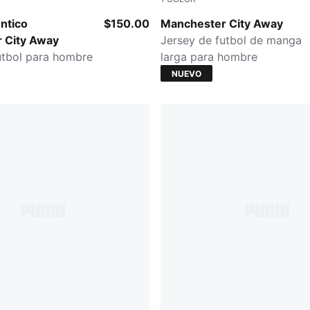
-Flaxen
PUMA Black-Flaxen
ntico
$150.00
Manchester City Away
 City Away
Jersey de futbol de manga
utbol para hombre
larga para hombre
NUEVO