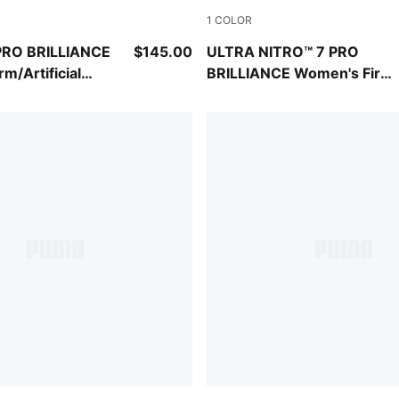
1
COLOR
Ultra Orange-Pink Alert-Light Aqua
PUMA White-Ultra Orange-Pi
PRO BRILLIANCE
$145.00
ULTRA NITRO™ 7 PRO
m/Artificial
BRILLIANCE Women's Firm
cer Cleats
Ground Soccer Cleats