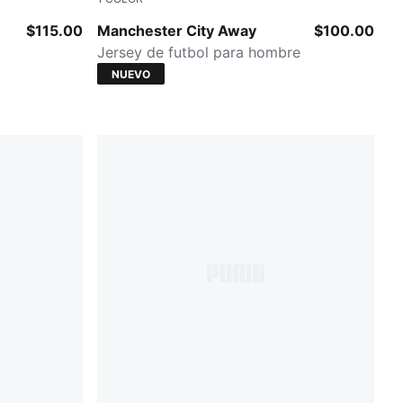
PUMA Black-Flaxen
$115.00
Manchester City Away
$100.00
Jersey de futbol para hombre
NUEVO