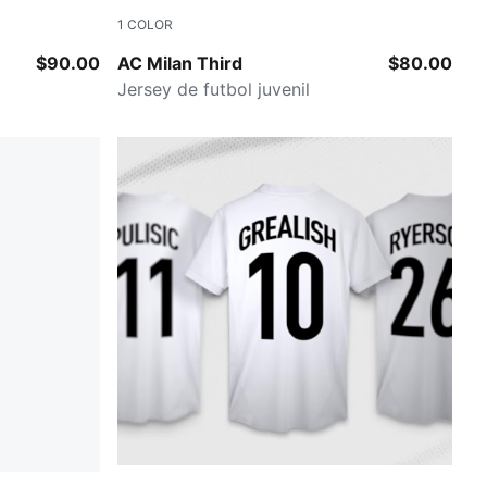
1
COLOR
Flat Dark Gray-Glowing Red
$90.00
AC Milan Third
$80.00
Jersey de futbol juvenil