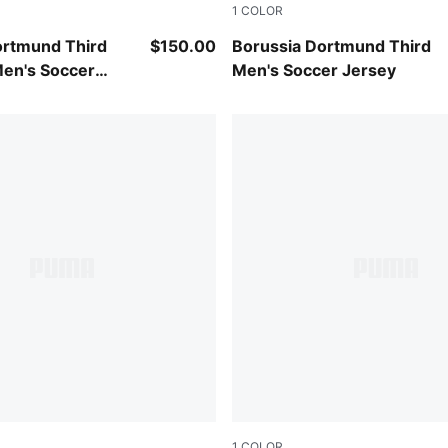
1
COLOR
mer-Yellow Alert
Purple Glimmer-Yellow Alert
ortmund Third
$150.00
Borussia Dortmund Third
Men's Soccer
Men's Soccer Jersey
1
COLOR