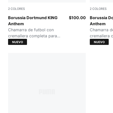
2
COLORES
2
COLORES
Flat Medium Gray-Yellow Alert
PUMA Black-
Borussia Dortmund KING
$100.00
Borussia D
Anthem
Anthem
Chamarra de futbol con
Chamarra de
cremallera completa para
cremallera 
hombre
hombre
NUEVO
NUEVO