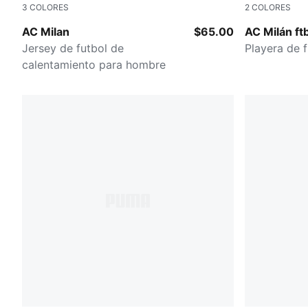
3
COLORES
2
COLORES
Gray Sky-PUMA Black
FLAT DARK
AC Milan
$65.00
AC Milán ft
Jersey de futbol de
Playera de 
calentamiento para hombre