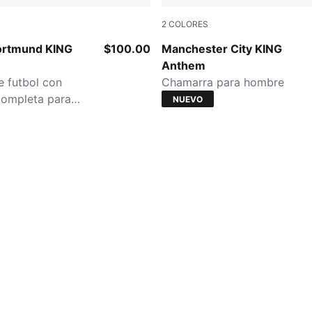
2
COLORES
Faster Yellow
PUMA Black-Archive Gold
ortmund KING
$100.00
Manchester City KING
Anthem
 futbol con
Chamarra para hombre
completa para
NUEVO