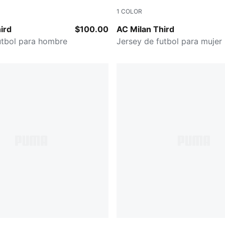
1
COLOR
ray-Glowing Red
Flat Dark Gray-Glowing Red
ird
$100.00
AC Milan Third
utbol para hombre
Jersey de futbol para mujer