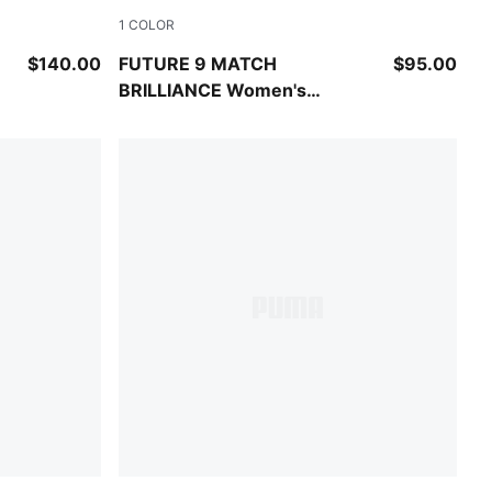
1
COLOR
nk Alert-Light Aqua
PUMA White-Ultra Orange-Pink Alert-Light 
$140.00
FUTURE 9 MATCH
$95.00
BRILLIANCE Women's
Firm/Artificial Ground Soccer
Cleats