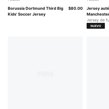
Purple Glimmer-Yellow Alert
PUMA Black
Borussia Dortmund Third Big
$80.00
Jersey auté
Kids' Soccer Jersey
Manchester
Jersey de f
NUEVO