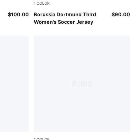
1
COLOR
Purple Glimmer-Yellow Alert
$100.00
Borussia Dortmund Third
$90.00
Women's Soccer Jersey
1
COLOR