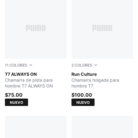
11
COLORES
2
COLORES
Buttercream-Inky Depths
T7 ALWAYS ON
Inky Depths
Run Culture
Chamarra de pista para
Chamarra holgada para
hombre T7 ALWAYS ON
hombre T7
$75.00
$100.00
NUEVO
NUEVO