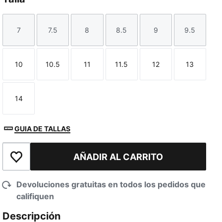
7
7.5
8
8.5
9
9.5
Talla
Talla
Talla
Talla
Talla
Talla
10
10.5
11
11.5
12
13
Talla
Talla
Talla
Talla
Talla
Talla
14
Talla
GUIA DE TALLAS
AÑADIR AL CARRITO
Añadir a la lista de deseos
Devoluciones gratuitas en todos los pedidos que
califiquen
Descripción