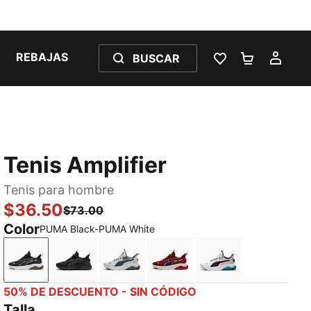
REBAJAS
BUSCAR
LISTA DE DESE
CARRITO 
MI C
Tenis Amplifier
Tenis para hombre
$36.50
$73.00
Color
PUMA Black-PUMA White
PUMA Black-PUMA White
PUMA Black-Cool Dark Gray
Cool Light Gray-Cool Dark Gray-P
Team Regal Red-PUMA Na
PUMA White-PUMA
50% DE DESCUENTO - SIN CÓDIGO
Talla