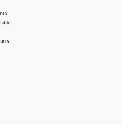
unto
sible
eutra