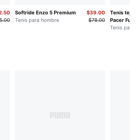
2.50
Softride Enzo 5 Premium
$39.00
Tenis tejido
5.00
Tenis para hombre
$78.00
Pacer Futur
Tenis para 