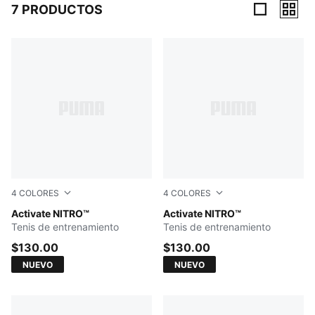
7 PRODUCTOS
7 Productos
4
COLORES
4
COLORES
PUMA White-Ultra Red-Inky Depths
Activate NITRO™
Puma Black-Puma White
Activate NITRO™
Tenis de entrenamiento
Tenis de entrenamiento
$130.00
$130.00
NUEVO
NUEVO