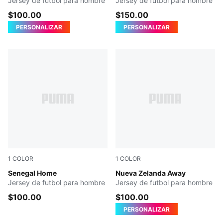
Jersey de futbol para hombre
Jersey de futbol para hombre
$100.00
$150.00
PERSONALIZAR
PERSONALIZAR
1
COLOR
1
COLOR
PUMA White-Wild Green
Senegal Home
PUMA White-Silver Mist
Nueva Zelanda Away
Jersey de futbol para hombre
Jersey de futbol para hombre
$100.00
$100.00
PERSONALIZAR