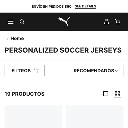
SEE DETAILS
ENVÍO EN PEDIDOS $60
BUSCAR
MI CUE
CA
PUMA.com
Home
PERSONALIZED SOCCER JERSEYS
FILTROS
RECOMENDADOS
ORDENAR POR
19 PRODUCTOS
19 Productos