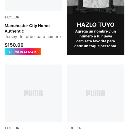
1
COLOR
HAZLO TUYO
Team Light Blue-Icy Blue
Manchester City Home
Authentic
Agrega un nombre y un
Jersey de futbol para hombre
número a tu nueva
camiseta favorita para
$150.00
darle un toque personal.
PERSONALIZAR
1
COLOR
1
COLOR