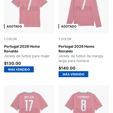
AGOTADO
AGOTADO
1
COLOR
1
COLOR
Club Red-Green Lagoon
Portugal 2026 Home
Club Red-Green Lagoon
Portugal 2026 Home
Ronaldo
Ronaldo
Jersey de futbol para mujer
Jersey de futbol de manga
larga para hombre
$130.00
$140.00
MÁS VENDIDO
MÁS VENDIDO