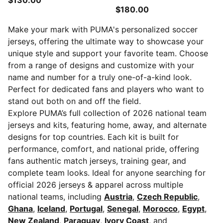
$130.00
$180.00
Make your mark with PUMA's personalized soccer
jerseys, offering the ultimate way to showcase your
unique style and support your favorite team. Choose
from a range of designs and customize with your
name and number for a truly one-of-a-kind look.
Perfect for dedicated fans and players who want to
stand out both on and off the field.
Explore PUMA’s full collection of 2026 national team
jerseys and kits, featuring home, away, and alternate
designs for top countries. Each kit is built for
performance, comfort, and national pride, offering
fans authentic match jerseys, training gear, and
complete team looks. Ideal for anyone searching for
official 2026 jerseys & apparel across multiple
national teams, including
Austria
,
Czech Republic
,
Ghana
,
Iceland
,
Portugal
,
Senegal
,
Morocco
,
Egypt
,
New Zealand
,
Paraguay
,
Ivory Coast
, and