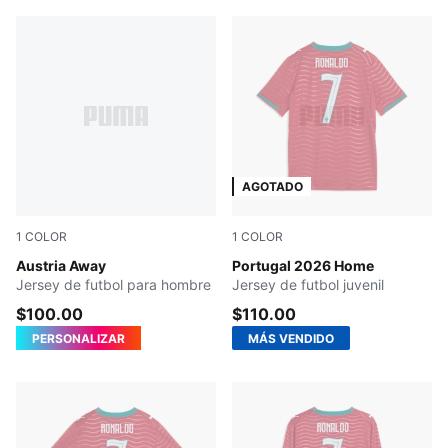
AGOTADO
1
COLOR
1
COLOR
PUMA White-Mint Melt
Austria Away
Club Red-Green Lagoon
Portugal 2026 Home
Jersey de futbol para hombre
Jersey de futbol juvenil
$100.00
$110.00
PERSONALIZAR
MÁS VENDIDO