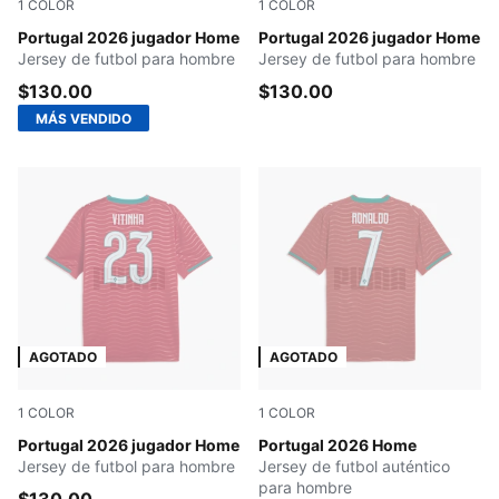
1
COLOR
1
COLOR
Club Red-Green Lagoon
Portugal 2026 jugador Home
Club Red-Green Lagoon-NM
Portugal 2026 jugador Home
Jersey de futbol para hombre
Jersey de futbol para hombre
$130.00
$130.00
MÁS VENDIDO
AGOTADO
AGOTADO
1
COLOR
1
COLOR
Club Red-Green Lagoon-V
Portugal 2026 jugador Home
Club Red-Green Lagoon
Portugal 2026 Home
Jersey de futbol para hombre
Jersey de futbol auténtico
para hombre