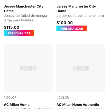
Team Light Blue-Icy Blue
Jersey Manchester City
Team Light Blue-Icy Blue
Jersey Manchester City
Home
Home
Jersey de futbol de manga
Jersey de futbol para hombre
larga para hombre
$100.00
$115.00
PERSONALIZAR
PERSONALIZAR
1
COLOR
1
COLOR
PUMA Black-For All Time Red
AC Milan Home
PUMA Black-For All Time Re
AC Milan Home Authentic