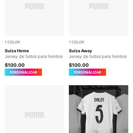
1
COLOR
1
COLOR
PUMA Red-PUMA White
Suiza Home
Sea Glass-Dark Indigo
Suiza Away
Jersey de futbol para hombre
Jersey de futbol para hombre
$100.00
$100.00
PERSONALIZAR
PERSONALIZAR