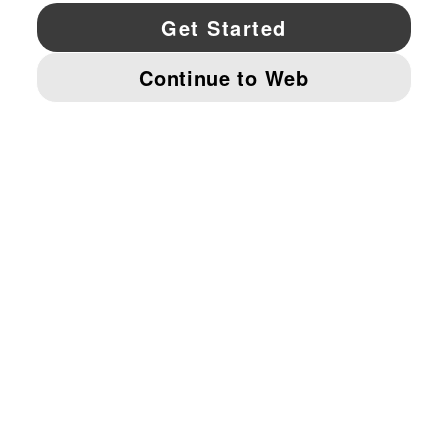
YouTube
Twitter
Pinterest
Instagram
Facebo
© PUMA NORTH AMERICA, INC.
IMPRINT AND LEGAL DATA