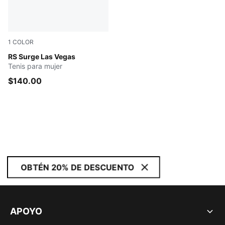
1
COLOR
Sugared Almond-For All Time Red-Wild Pink
RS Surge Las Vegas
Tenis para mujer
$140.00
OBTÉN 20% DE DESCUENTO
APOYO