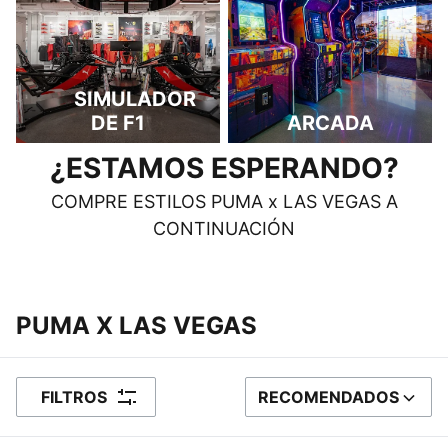
SIMULADOR
DE F1
ARCADA
¿ESTAMOS ESPERANDO?
COMPRE ESTILOS PUMA x LAS VEGAS A
CONTINUACIÓN
‎‎‎‎‎‎‎‎ ‎
‎‎‎‎‎‎‎‎ ‎
PUMA X LAS VEGAS
FILTROS
RECOMENDADOS
ORDENAR POR