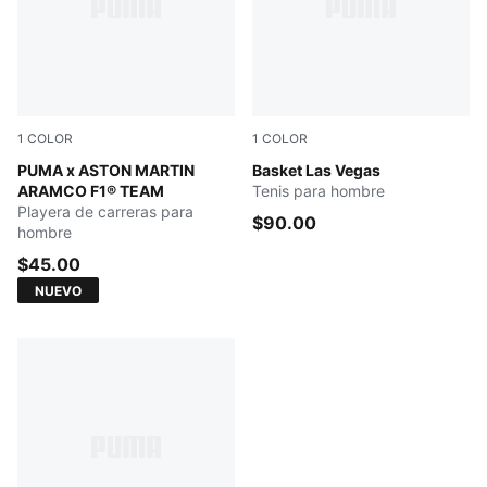
1
COLOR
1
COLOR
PUMA WHITE
PUMA x ASTON MARTIN
PUMA Black-Feather Gray-S
Basket Las Vegas
ARAMCO F1® TEAM
Tenis para hombre
Playera de carreras para
$90.00
hombre
$45.00
NUEVO