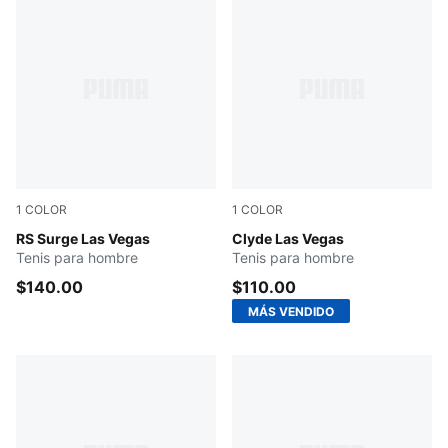
1
COLOR
1
COLOR
Sandstone-Alpine Snow-PUMA Black
RS Surge Las Vegas
PUMA Black-Flat Dark Gray
Clyde Las Vegas
Tenis para hombre
Tenis para hombre
$140.00
$110.00
MÁS VENDIDO