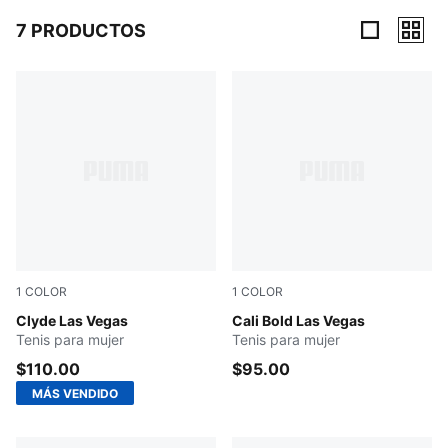
7 PRODUCTOS
7 Productos
1
COLOR
1
COLOR
Alpine Snow-Vibrant Green-Gum
Clyde Las Vegas
PUMA White-PUMA Black-For
Cali Bold Las Vegas
Tenis para mujer
Tenis para mujer
$110.00
$95.00
MÁS VENDIDO