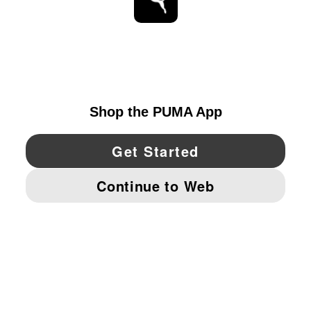
ESTAR AL DÍA
EXPLORAR
UNITED STATES
YouTube
Twitter
Pinterest
Instagram
Facebo
© PUMA NORTH AMERICA, INC.
IMPRINT AND LEGAL DATA