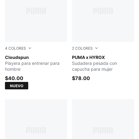
4
COLORES
2
COLORES
PUMA BLACK
Cloudspun
PUMA BLACK
PUMA x HYROX
Playera para entrenar para
Sudadera pesada con
hombre
capucha para mujer
$40.00
$78.00
NUEVO