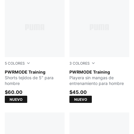
5
COLORES
3
COLORES
Créme De Mint
PWRMODE Training
PUMA BLACK
PWRMODE Training
Shorts tejidos de 5" para
Playera sin mangas de
hombre
entrenamiento para hombre
$60.00
$45.00
NUEVO
NUEVO