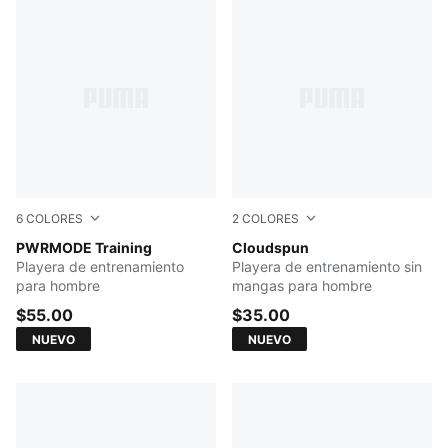
6
COLORES
2
COLORES
Mouse Gray
PWRMODE Training
PUMA BLACK
Cloudspun
Playera de entrenamiento
Playera de entrenamiento sin
para hombre
mangas para hombre
$55.00
$35.00
NUEVO
NUEVO