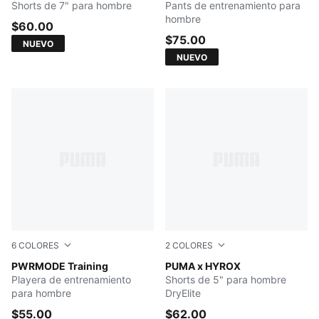
Shorts de 7" para hombre
Pants de entrenamiento para
hombre
$60.00
$75.00
NUEVO
NUEVO
6
COLORES
2
COLORES
PUMA BLACK
PWRMODE Training
PUMA BLACK
PUMA x HYROX
Playera de entrenamiento
Shorts de 5" para hombre
para hombre
DryElite
$55.00
$62.00