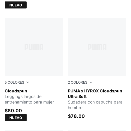
NUEVO
5
COLORES
2
COLORES
PUMA BLACK
Cloudspun
Light Gray Heather
PUMA x HYROX Cloudspun
Leggings largos de
Ultra Soft
entrenamiento para mujer
Sudadera con capucha para
hombre
$60.00
$78.00
NUEVO