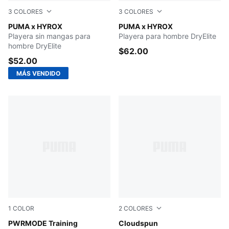
3
COLORES
3
COLORES
PUMA BLACK
PUMA x HYROX
PUMA WHITE
PUMA x HYROX
Playera sin mangas para
Playera para hombre DryElite
hombre DryElite
$62.00
$52.00
MÁS VENDIDO
1
COLOR
2
COLORES
PUMA BLACK
PWRMODE Training
PUMA BLACK
Cloudspun