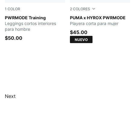
1
COLOR
2
COLORES
PUMA BLACK
PWRMODE Training
Herb Garden
PUMA x HYROX PWRMODE
Leggings cortos interiores
Playera corta para mujer
para hombre
$45.00
$50.00
NUEVO
Next