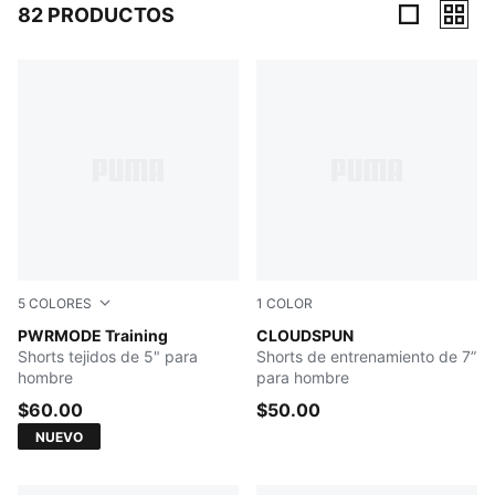
82 PRODUCTOS
82 Productos
5
COLORES
1
COLOR
PUMA BLACK
PWRMODE Training
PUMA BLACK
CLOUDSPUN
Shorts tejidos de 5" para
Shorts de entrenamiento de 7”
hombre
para hombre
$60.00
$50.00
NUEVO