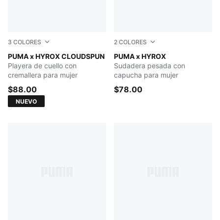
3
COLORES
2
COLORES
PUMA BLACK
PUMA x HYROX CLOUDSPUN
Chocolate Brown
PUMA x HYROX
Playera de cuello con
Sudadera pesada con
cremallera para mujer
capucha para mujer
$88.00
$78.00
NUEVO