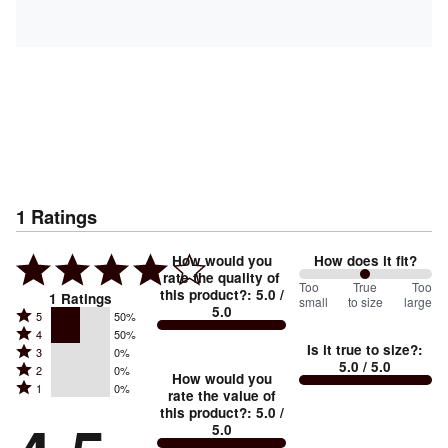
1
Ratings
How would you
How does it fit?
rate the quality of
100
Too
%
True
Too
this product?
:
5.0
/
1
Ratings
small
to size
large
5.0
between
Rated
5
50%
Rated
Too
4
50%
5
Is it true to size?
:
Rated
3
0%
4
small
stars
5.0
/ 5.0
Rated
2
0%
3
stars
How would you
by
and
Rated
1
0%
2
stars
rate the value of
by
50%
True
1
this product?
:
5.0
/
stars
by
50%
of
5.0
stars
to
by
0%
of