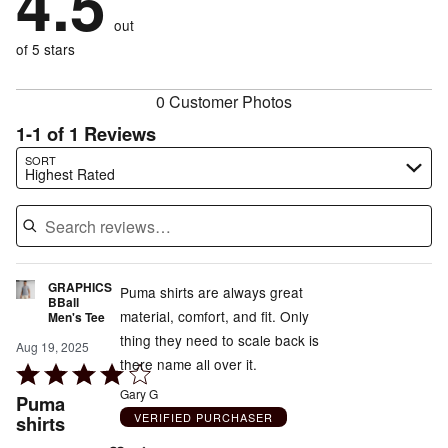
4.5
reviewers
by
size
0%
of
reviewers
out
0%
of
reviewers
of
of 5 stars
reviewers
reviewers
0 Customer Photos
1-1 of 1 Reviews
Search reviews…
SORT
Highest Rated
GRAPHICS
Puma shirts are always great
BBall
material, comfort, and fit. Only
Men's Tee
thing they need to scale back is
Aug 19, 2025
there name all over it.
Rated
4
Gary G
Puma
out
VERIFIED PURCHASER
shirts
of