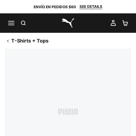
SEE DETAILS
ENVÍO EN PEDIDOS $60
BUSCAR
MI CUE
CA
PUMA.com
T-Shirts + Tops