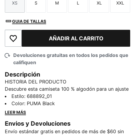
XS
S
M
L
XL
XXL
Talla
Talla
Talla
Talla
Talla
Talla
GUIA DE TALLAS
AÑADIR AL CARRITO
Añadir a la lista de deseos
Devoluciones gratuitas en todos los pedidos que
califiquen
Descripción
HISTORIA DEL PRODUCTO
Descubre esta camiseta 100 % algodón para un ajuste
tan cómodo como elegante. La marca PUMA significa
Estilo
:
688892_01
que llamarás la atención donde quiera que vayas,
Color
:
PUMA Black
mientras que el ajuste regular de esta camiseta la
LEER MÁS
convierte en la elección perfecta para un look
Envios y Devoluciones
relajado.
Envío estándar gratis en pedidos de más de $60 sin
DETALLES