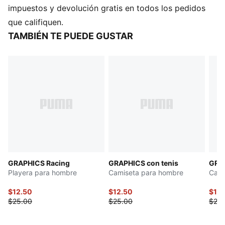
100 % algodón
impuestos y devolución gratis en todos los pedidos
Ajuste regular
que califiquen.
Cuello redondo
TAMBIÉN TE PUEDE GUSTAR
Manga corta
Detalles de la marca PUMA
GRAPHICS Racing
GRAPHICS con tenis
GRAP
Playera para hombre
Camiseta para hombre
Cami
$12.50
$12.50
$12.
$25.00
$25.00
$25.