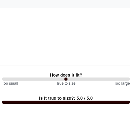
How does it fit?
100
Too small
%
True to size
Too large
between
Is it true to size?
:
5.0
/ 5.0
Too
small
and
True
to
size