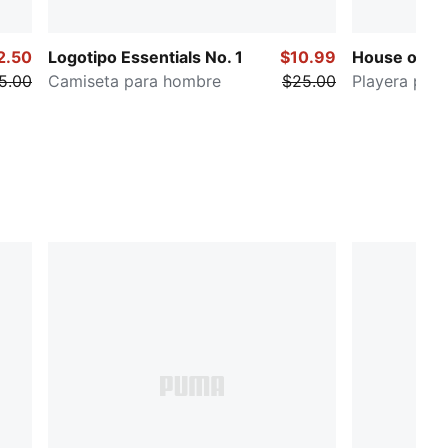
2.50
Logotipo Essentials No. 1
$10.99
House of Gr
5.00
Camiseta para hombre
$25.00
Playera par