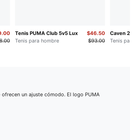
9.00
Tenis PUMA Club 5v5 Lux
$46.50
Caven 2.0 L
8.00
Tenis para hombre
$93.00
Tenis para 
te ofrecen un ajuste cómodo. El logo PUMA