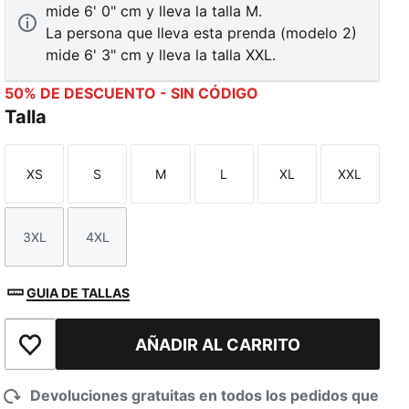
mide 6' 0" cm y lleva la talla M.
La persona que lleva esta prenda (modelo 2)
mide 6' 3" cm y lleva la talla XXL.
50% DE DESCUENTO - SIN CÓDIGO
Talla
XS
S
M
L
XL
XXL
Talla
Talla
Talla
Talla
Talla
Talla
3XL
4XL
Talla
Talla
GUIA DE TALLAS
AÑADIR AL CARRITO
Añadir a la lista de deseos
Devoluciones gratuitas en todos los pedidos que