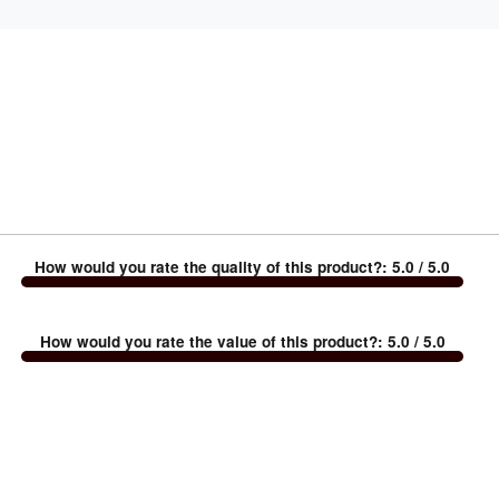
How would you rate the quality of this product?
:
5.0
/ 5.0
How would you rate the value of this product?
:
5.0
/ 5.0