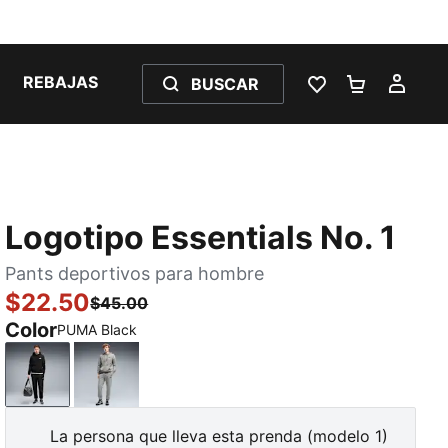
REBAJAS
BUSCAR
LISTA DE DESE
CARRITO 
MI C
Logotipo Essentials No. 1
Pants deportivos para hombre
$22.50
$45.00
Color
PUMA Black
PUMA Black
Medium Gray Heather
La persona que lleva esta prenda (modelo 1)