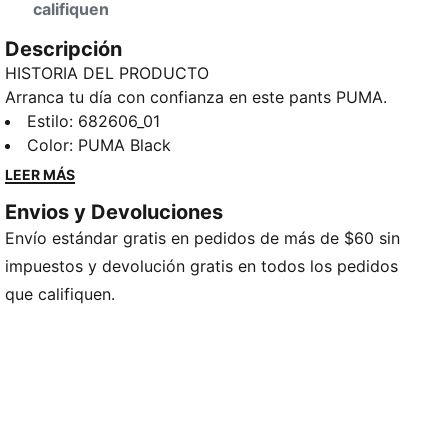
califiquen
Descripción
HISTORIA DEL PRODUCTO
Arranca tu día con confianza en este pants PUMA.
Con cintura elástica con cordón interno y puños en
Estilo
:
682606_01
rib, te ofrecen un ajuste cómodo. El logo PUMA
Color
:
PUMA Black
bordado le añade un toque extra. Es perfecto para
LEER MÁS
cualquiera de tus aventuras.
Envios y Devoluciones
CARACTERÍSTICAS Y BENEFICIOS
Envío estándar gratis en pedidos de más de $60 sin
Producto fabricado con al menos un 50% de
materiales reciclados
impuestos y devolución gratis en todos los pedidos
DETALLES
que califiquen.
Corte regular
Tejido frisado
Largo: Regular
Tiro medio
Bolsillos laterales
Detalles de la marca PUMA