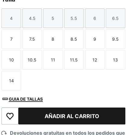
4
4.5
5
5.5
6
6.5
Talla
Talla
Talla
Talla
Talla
Talla
7
7.5
8
8.5
9
9.5
Talla
Talla
Talla
Talla
Talla
Talla
10
10.5
11
11.5
12
13
Talla
Talla
Talla
Talla
Talla
Talla
14
Talla
GUIA DE TALLAS
AÑADIR AL CARRITO
Añadir a la lista de deseos
Devoluciones gratuitas en todos los pedidos que