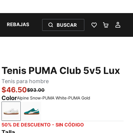
REBAJAS
BUSCAR
LISTA DE DESE
CARRITO 
MI C
Tenis PUMA Club 5v5 Lux
Tenis para hombre
$46.50
$93.00
Color
Alpine Snow-PUMA White-PUMA Gold
Alpine Snow-PUMA White-PUMA Gold
Wild Green-PUMA White-PUMA Gold
50% DE DESCUENTO - SIN CÓDIGO
Talla