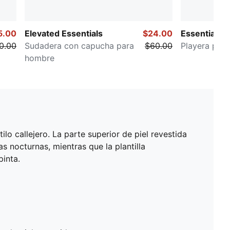
5.00
Elevated Essentials
$24.00
Essentials
0.00
Sudadera con capucha para
$60.00
Playera par
hombre
ilo callejero. La parte superior de piel revestida
s nocturnas, mientras que la plantilla
inta.