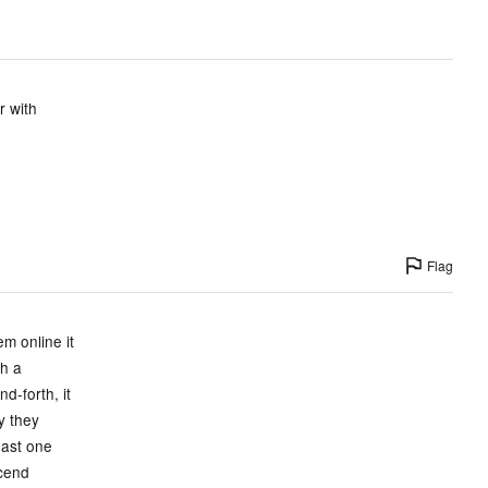
r with
Flag
em online it
th a
d-forth, it
y they
east one
scend