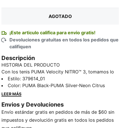
AGOTADO
¡Este articulo califica para envio gratis!
Devoluciones gratuitas en todos los pedidos que
califiquen
Descripción
HISTORIA DEL PRODUCTO
Con los tenis PUMA Velocity NITRO™ 3, tomamos lo
mejor de la industria y te lo traemos a ti. Estos tenis
Estilo
:
379614_01
ofrecen velocidad y comodidad gracias a la
Color
:
PUMA Black-PUMA Silver-Neon Citrus
avanzada tecnología NITRO™, que ofrece una
LEER MÁS
capacidad de respuesta y amortiguación superiores
Envios y Devoluciones
en un calzado ligero, para que te sientas como si
Envío estándar gratis en pedidos de más de $60 sin
estuvieras corriendo sobre las nubes. Además, con su
alerón en el talón, no solo conseguirás un look
impuestos y devolución gratis en todos los pedidos
elegante, sino que también te beneficiarás de una