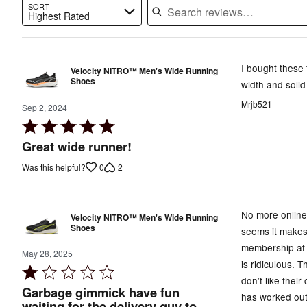
SORT
Highest Rated
Search reviews…
I bought these
Velocity NITRO™ Men's Wide Running
Shoes
width and solid
Mrjb521
Sep 2, 2024
Rated
5
Great wide runner!
out
0
2
Was this helpful?
of
5
No more online 
Velocity NITRO™ Men's Wide Running
Shoes
seems it makes
membership at t
May 28, 2025
is ridiculous. 
Rated
don’t like thei
1
Garbage gimmick have fun
has worked out
out
waiting for the delivery guy to