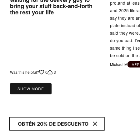
pro,and at leas
bring your stuff back-and-forth
of
and 2025 litera
the rest your life
5
say they are.an
plate instead o
said they were.
do you bad. I’v
same thing I s
be sold on the 
Michael M
VER
0
3
Was this helpful?
SHOW MORE
OBTÉN 20% DE DESCUENTO