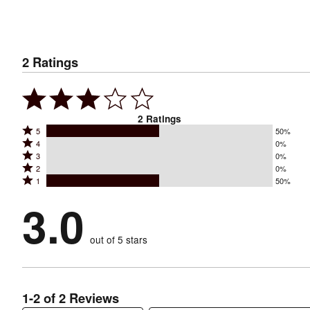
2
Ratings
2
Ratings
Rated
5
50%
Rated
4
0%
5
Rated
3
0%
4
stars
Rated
2
0%
3
stars
by
Rated
1
50%
2
stars
by
50%
1
stars
by
3.0
0%
of
stars
by
0%
of
reviewers
by
0%
of
reviewers
out of 5 stars
50%
of
reviewers
of
reviewers
reviewers
1-2 of 2 Reviews