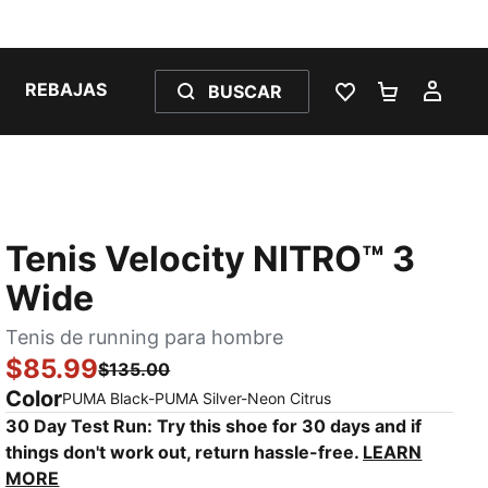
REBAJAS
BUSCAR
LISTA DE DESE
CARRITO 
MI C
Tenis Velocity NITRO™ 3
Wide
Tenis de running para hombre
$85.99
$135.00
Color
:
agotado
PUMA Black-PUMA Silver-Neon Citrus
30 Day Test Run: Try this shoe for 30 days and if
things don't work out, return hassle-free.
LEARN
MORE