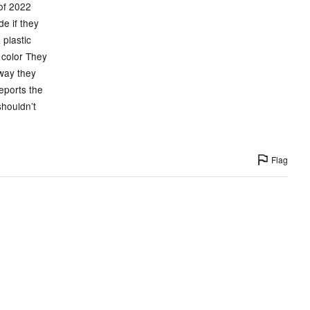
 of 2022
de if they
 plastic
 color They
 way they
eports the
shouldn’t
Flag