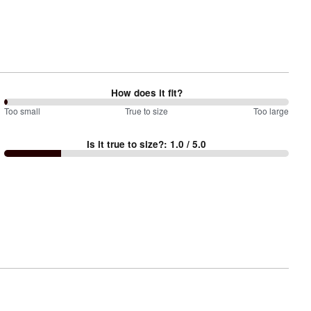
How does it fit?
0
Too small
%
True to size
Too large
between
Is it true to size?
:
1.0
/ 5.0
Too
small
and
True
to
size