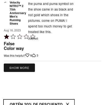
Velocity
the puma and puma symbol on
NITRO™ 2
the shoe came in as black and
75th
Anniversary
not gold which shoes in the
Men's
Running
pictures. come on PUMA! i
Shoes
spend too much money to get
Aug 16, 2023
treated like this.
Rated
308Rell
1
False
out
Color way
of
8
3
Was this helpful?
5
SHOW MORE
OBTÉN 20% DE DESCUENTO