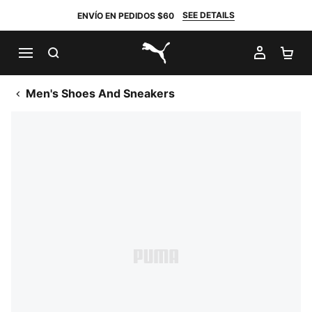
SEE DETAILS
ENVÍO EN PEDIDOS $60
BUSCAR
MI CUE
CA
PUMA.com
Men's Shoes And Sneakers