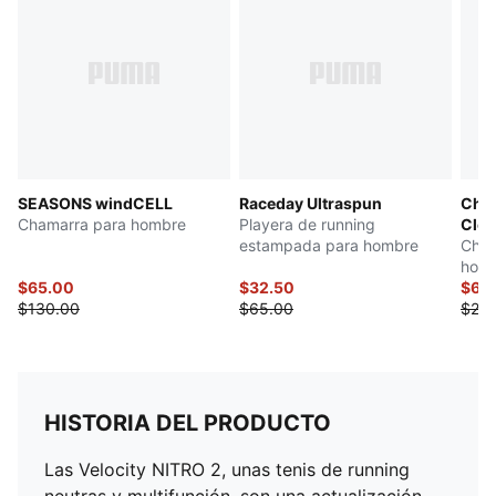
duradero diseñado para proporcionar tracción en
todas las superficies
DETALLES
Exterior de punto técnico
Elementos de diseño reflectantes
Nivel de amortiguación: medio
Drop: 8 mm
Adecuadas para: pisada neutra
SEASONS windCELL
Raceday Ultraspun
Cha
Tipo de corredor: frecuente
Chamarra para hombre
Playera de running
Clo
estampada para hombre
Cham
hom
$65.00
$32.50
$64
$130.00
$65.00
$20
HISTORIA DEL PRODUCTO
Las Velocity NITRO 2, unas tenis de running