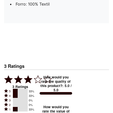
Forro: 100% Textil
3
Ratings
How would you
rate the quality of
this product?
:
5.0
/
3
Ratings
5.0
Rated
5
33%
Rated
4
33%
5
Rated
3
0%
4
stars
Rated
2
0%
3
stars
How would you
by
Rated
1
33%
2
stars
rate the value of
by