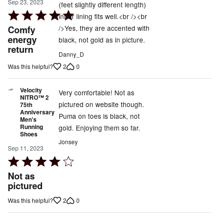
Sep 23, 2023
(feet slightly different length)
Rated
inner lining fits well.<br /><br
5
Comfy
/>Yes, they are accented with
out
energy
black, not gold as in picture.
return
of
Danny_D
5
2
0
Was this helpful?
Velocity
Very comfortable! Not as
NITRO™ 2
pictured on website though.
75th
Anniversary
Puma on toes is black, not
Men's
Running
gold. Enjoying them so far.
Shoes
Jonsey
Sep 11, 2023
Rated
4
Not as
out
pictured
of
2
0
Was this helpful?
5