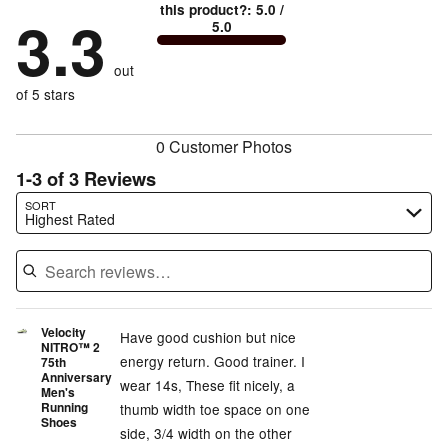
33%
1
this product?
:
5.0
/
stars
by
3.3
33%
of
5.0
stars
by
0%
of
reviewers
by
0%
of
reviewers
out
33%
of
reviewers
of
of 5 stars
reviewers
reviewers
0 Customer Photos
1-3 of 3 Reviews
Search reviews…
SORT
Highest Rated
Velocity
Have good cushion but nice
NITRO™ 2
energy return. Good trainer. I
75th
Anniversary
wear 14s, These fit nicely, a
Men's
Running
thumb width toe space on one
Shoes
side, 3/4 width on the other