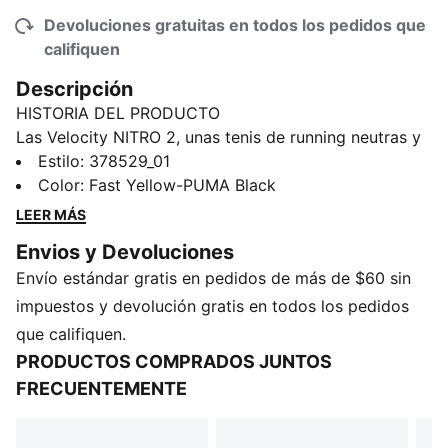
Devoluciones gratuitas en todos los pedidos que
califiquen
Descripción
HISTORIA DEL PRODUCTO
Las Velocity NITRO 2, unas tenis de running neutras y
multifunción, son una actualización ligera y elegante
Estilo
:
378529_01
de la gama Run PUMA. Con espuma NITRO para
Color
:
Fast Yellow-PUMA Black
proporcionar una capacidad de respuesta excepcional
LEER MÁS
y una amortiguación superior, Estos tenis son
Envios y Devoluciones
duraderas y se ajustan bien para brindar una pisada
Envío estándar gratis en pedidos de más de $60 sin
suave. PUMAGRIP ofrece tracción multisuperficie,
desde la cinta de correr hasta la pista.
impuestos y devolución gratis en todos los pedidos
CARACTERÍSTICAS + BENEFICIOS
que califiquen.
NITRO: espuma avanzada inyectada con nitrógeno
PRODUCTOS COMPRADOS JUNTOS
que proporciona una capacidad de respuesta y
FRECUENTEMENTE
amortiguación superiores con una ligereza extrema
PUMAGRIP: compuesto de goma de rendimiento