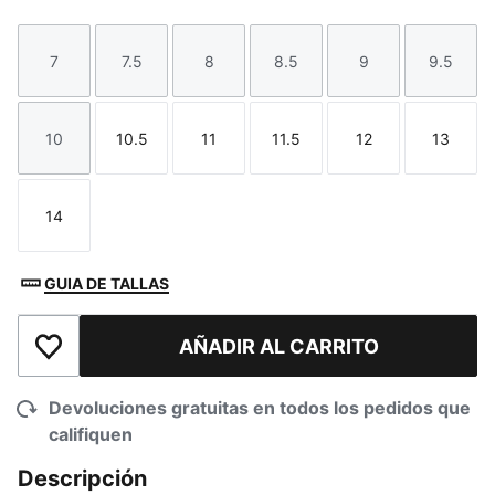
7
7.5
8
8.5
9
9.5
Talla
Talla
Talla
Talla
Talla
Talla
10
10.5
11
11.5
12
13
Talla
Talla
Talla
Talla
Talla
Talla
14
Talla
GUIA DE TALLAS
AÑADIR AL CARRITO
Añadir a la lista de deseos
Devoluciones gratuitas en todos los pedidos que
califiquen
Descripción