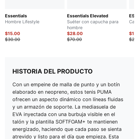
Essentials
Essentials Elevated
ESS 
Hombre Lifestyle
Suéter con capucha para
Cami
hombre
$15.00
$28.00
$10.
$30.00
$70.00
$25.
HISTORIA DEL PRODUCTO
Con un empeine de malla de punto y un botín
elaborado en neopreno, estos tenis PUMA
ofrecen un aspecto dinámico con líneas fluidas
y un armazón de soporte. La mediasuela de
EVA inyectada con una burbuja visible en el
talón y la plantilla SOFTFOAM+ te mantienen
energizado, haciendo que cada paso se sienta
atrevido y listo para el día que empieza. Esta