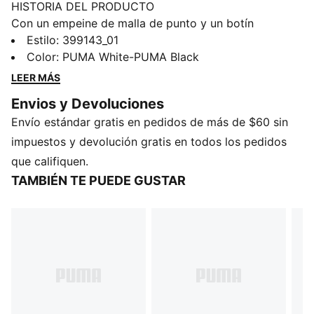
HISTORIA DEL PRODUCTO
Con un empeine de malla de punto y un botín
elaborado en neopreno, estos tenis PUMA ofrecen un
Estilo
:
399143_01
aspecto dinámico con líneas fluidas y un armazón de
Color
:
PUMA White-PUMA Black
soporte. La mediasuela de EVA inyectada con una
LEER MÁS
burbuja visible en el talón y la plantilla SOFTFOAM+ te
Envios y Devoluciones
mantienen energizado, haciendo que cada paso se
Envío estándar gratis en pedidos de más de $60 sin
sienta atrevido y listo para el día que empieza. Esta
variante muestra geniales detalles tipo moteado.
impuestos y devolución gratis en todos los pedidos
CARACTERÍSTICAS Y BENEFICIOS
que califiquen.
SOFTFOAM+: Cómoda plantilla PUMA, diseñada para
TAMBIÉN TE PUEDE GUSTAR
proporcionar una amortiguación suave durante todo
el día
DETALLES
Calce regular
Bota corta
Cierre con agujetas
Mediasuela de EVA
Detalles de la marca PUMA