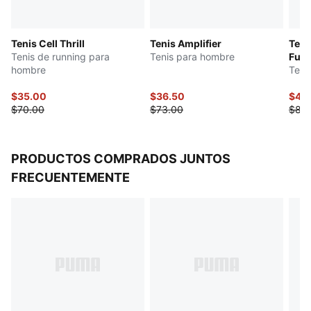
Tenis Cell Thrill
Tenis Amplifier
Teni
Tenis de running para
Tenis para hombre
Futu
hombre
Teni
$35.00
$36.50
$42
$70.00
$73.00
$85
PRODUCTOS COMPRADOS JUNTOS
FRECUENTEMENTE