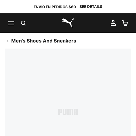
SEE DETAILS
ENVÍO EN PEDIDOS $60
BUSCAR
MI CUE
CA
PUMA.com
Men's Shoes And Sneakers