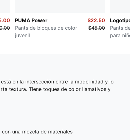
5.00
PUMA Power
$22.50
Logotipo Ess
0.00
Pants de bloques de color
$45.00
Pants deport
juvenil
para niños 
está en la intersección entre la modernidad y lo
ta textura. Tiene toques de color llamativos y
 con una mezcla de materiales