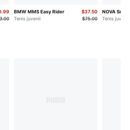
0.99
BMW MMS Easy Rider
$37.50
NOVA Smas
3.00
Tenis juvenil
$75.00
Tenis juveni