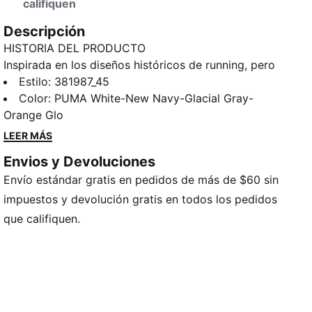
califiquen
Descripción
HISTORIA DEL PRODUCTO
Inspirada en los diseños históricos de running, pero
adaptados a la comodidad casual, la colección
Estilo
:
381987_45
Graviton está en la intersección entre la modernidad
Color
:
PUMA White-New Navy-Glacial Gray-
y lo extraordinario. Este modelo alegre para usar
Orange Glo
todos los días incorpora un empeine de material
LEER MÁS
mixto que aporta textura. Tiene toques de color
Envios y Devoluciones
llamativos y una estética progresiva de nivel superior
Envío estándar gratis en pedidos de más de $60 sin
que hace que lo informal se vea refinado.
CARACTERÍSTICAS + BENEFICIOS
impuestos y devolución gratis en todos los pedidos
SoftFoam+: la cómoda plantilla PUMA que combina
que califiquen.
comodidad a largo plazo y reacción instantánea,
entregando una suave amortiguación en cada paso
que das durante el día
EVA: el material de EVA moldeado por compresión de
PUMA con un performance ligero