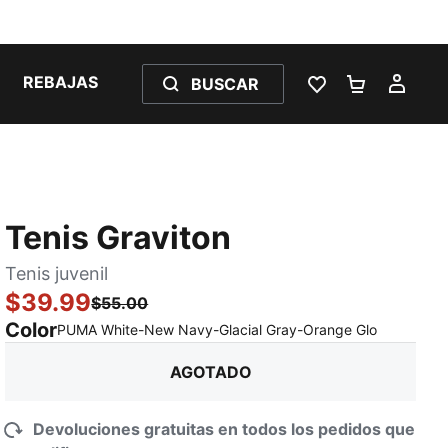
REBAJAS
BUSCAR
LISTA DE DESE
CARRITO 
MI C
Tenis Graviton
Tenis juvenil
$39.99
$55.00
Color
:
agotado
PUMA White-New Navy-Glacial Gray-Orange Glo
AGOTADO
Devoluciones gratuitas en todos los pedidos que