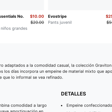
sentials No.
$10.00
Evostripe
$2
$20.00
Pants juvenil
$5
 niños grandes
ero adaptados a la comodidad casual, la colección Graviton 
os los días incorpora un empeine de material mixto que apor
e que lo informal se vea refinado.
DETALLES
mbina comodidad a largo
Empeine confeccionado
suave amortiguación en