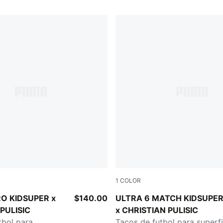
1
COLOR
Pink Lilac-Dusky Blue
PUMA White-Pink Lilac-Dusk
RO KIDSUPER x
$140.00
ULTRA 6 MATCH KIDSUPE
PULISIC
x CHRISTIAN PULISIC
tbol para
Tacos de futbol para superfi