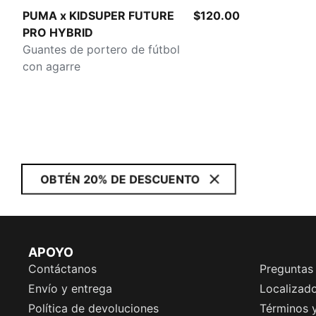
Day Dream-Ravish
PUMA x KIDSUPER FUTURE
$120.00
PRO HYBRID
Guantes de portero de fútbol
con agarre
OBTÉN 20% DE DESCUENTO
APOYO
Contáctanos
Preguntas
Envío y entrega
Localizado
Política de devoluciones
Términos 