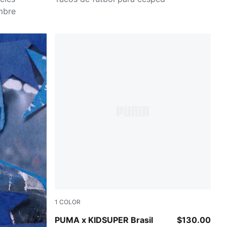
ombre
1
COLOR
Dark Crimson-Alpine Snow
PUMA x KIDSUPER Brasil
$130.00