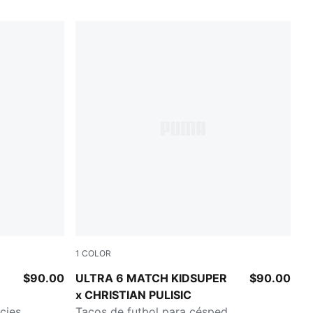
1
COLOR
y Blue
PUMA White-Pink Lilac-Dusky Blue
R
$90.00
ULTRA 6 MATCH KIDSUPER
$90.00
x CHRISTIAN PULISIC
cies
Tacos de futbol para césped