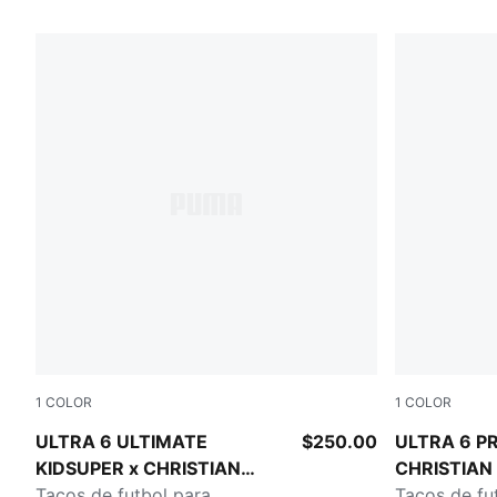
8 Productos
1
COLOR
1
COLOR
PUMA White-Pink Lilac-Dusky Blue
PUMA White-
ULTRA 6 ULTIMATE
$250.00
ULTRA 6 P
KIDSUPER x CHRISTIAN
CHRISTIAN 
PULISIC
Tacos de futbol para
Tacos de fu