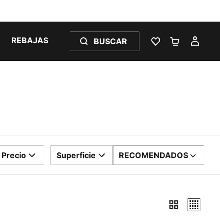
REBAJAS
BUSCAR
LISTA DE DESE
CARRITO 
MI C
Precio
Superficie
RECOMENDADOS
ORDENAR POR