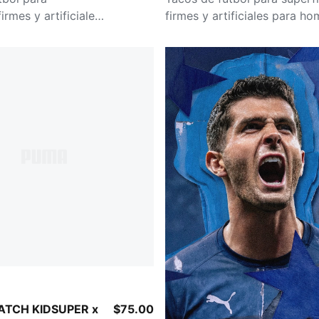
irmes y artificiales
firmes y artificiales para h
e
Pink Lilac-Dusky Blue
ATCH KIDSUPER x
$75.00