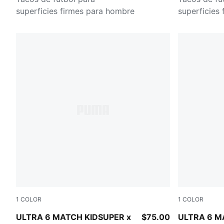
superficies firmes para hombre
superficies f
para hombr
1
COLOR
1
COLOR
PUMA White-Pink Lilac-Dusky Blue
PUMA White-
ULTRA 6 MATCH KIDSUPER x
$75.00
ULTRA 6 M