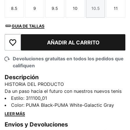
8.5
9
9.5
10
10.5
11
Talla
Talla
Talla
Talla
Talla
Talla
GUIA DE TALLAS
AÑADIR AL CARRITO
Añadir a la lista de deseos
Devoluciones gratuitas en todos los pedidos que
califiquen
Descripción
HISTORIA DEL PRODUCTO
Da un paso hacia el futuro con nuestros nuevos tenis
de running para mujer. Con amortiguación SOFTRIDE y
Estilo
:
311100_01
una suela de goma con zonas diferenciadas para
Color
:
PUMA Black-PUMA White-Galactic Gray
mejor tracción, está diseñada para las mujeres como
LEER MÁS
tú que anhelan estilo y comodidad. Son perfectas
Envios y Devoluciones
para tu vida activa.