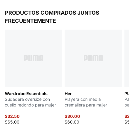
PRODUCTOS COMPRADOS JUNTOS
FRECUENTEMENTE
Wardrobe Essentials
Her
PUMA
Sudadera oversize con
Playera con media
Pant
cuello redondo para mujer
cremallera para mujer
para
$32.50
$30.00
$27.
$65.00
$60.00
$55