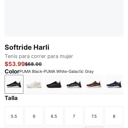
Softride Harli
Tenis para correr para mujer
$53.99
$68.00
Color
PUMA Black-PUMA White-Galactic Gray
PUMA Black-PUMA White-Galactic Gray
Warm White-Mauve Mist-Poised Pink
PUMA Black-PUMA Black-Copper
PUMA Black-PUMA Silve
Chocolate Bro
PUMA 
Talla
5.5
6
6.5
7
7.5
8
Talla
Talla
Talla
Talla
Talla
Talla