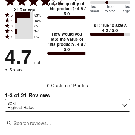
rate the quality of
85
Too
%
True
Too
this product?
:
4.8
/
21
Ratings
small
to size
large
5.0
between
Rated
5
83%
Rated
Too
4
10%
5
Is it true to size?
:
Rated
3
0%
4
small
stars
4.2
/ 5.0
Rated
2
7%
3
stars
How would you
by
and
Rated
1
0%
2
stars
rate the value of
by
83%
True
1
this product?
:
4.8
/
stars
by
4.7
10%
of
5.0
stars
to
by
0%
of
reviewers
by
size
7%
of
reviewers
out
0%
of
reviewers
of
of 5 stars
reviewers
reviewers
0 Customer Photos
1-3 of 21 Reviews
Search reviews…
SORT
Highest Rated