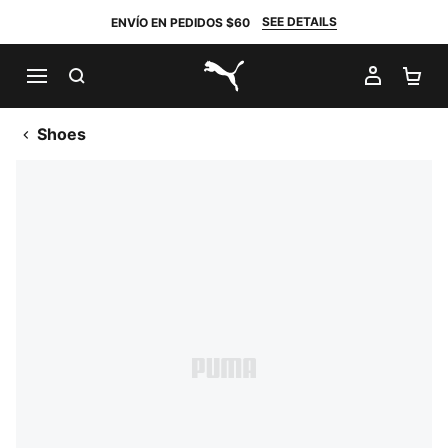
SEE DETAILS
ENVÍO EN PEDIDOS $60
BUSCAR
MI CUE
CA
PUMA.com
Shoes