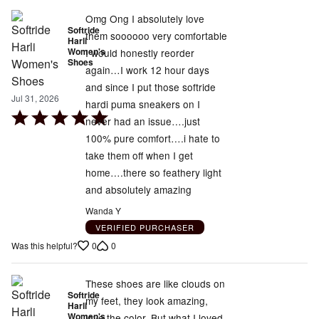
Omg Ong I absolutely love
Softride
them soooooo very comfortable
Harli
Women's
I would honestly reorder
Shoes
again…I work 12 hour days
and since I put those softride
Jul 31, 2026
hardi puma sneakers on I
Rated
never had an issue….just
5
100% pure comfort….i hate to
out
take them off when I get
of
home….there so feathery light
5
and absolutely amazing
Wanda Y
VERIFIED PURCHASER
0
0
Was this helpful?
These shoes are like clouds on
Softride
my feet, they look amazing,
Harli
Women's
love the color. But what I loved