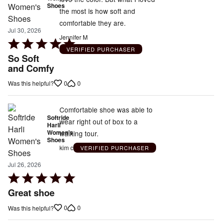
Shoes
the most is how soft and
comfortable they are.
Jul 30, 2026
Jennifer M
Rated
VERIFIED PURCHASER
5
So Soft
out
and Comfy
of
0
0
Was this helpful?
5
Comfortable shoe was able to
Softride
wear right out of box to a
Harli
Women's
walking tour.
Shoes
kim c
VERIFIED PURCHASER
Jul 26, 2026
Rated
5
Great shoe
out
0
0
Was this helpful?
of