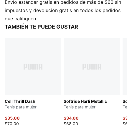
Envío estándar gratis en pedidos de más de $60 sin
CARACTERÍSTICAS Y BENEFICIOS
Cubierta fabricada con al menos un 30% de
impuestos y devolución gratis en todos los pedidos
materiales reciclados
que califiquen.
SOFTRIDE: Gomaespuma suave diseñada para brindar
TAMBIÉN TE PUEDE GUSTAR
amortiguación y comodidad durante todo el día
SOFTFOAM+: Plantilla cómoda, diseñada con un talón
extra grueso para proporcionar una amortiguación
suave
DETALLES
Con cordones
Cuello redondo
Nivel medio de amortiguación
Suela de goma, con zonas diferenciadas para mejor
tracción
Cell Thrill Dash
Softride Harli Metallic
Soft
Detalles de la marca PUMA
Tenis para mujer
Tenis para mujer
Teni
$35.00
$34.00
$34
$70.00
$68.00
$68