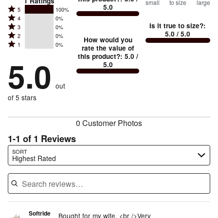
1
Ratings
small
to size
large
5.0
between
Rated
5
100%
Rated
Too
4
0%
5
Is it true to size?
:
Rated
3
0%
4
small
stars
5.0
/ 5.0
Rated
2
0%
3
stars
How would you
by
and
Rated
1
0%
2
stars
rate the value of
by
100%
True
1
this product?
:
5.0
/
stars
by
5.0
0%
of
5.0
stars
to
by
0%
of
reviewers
by
size
0%
of
reviewers
out
0%
of
reviewers
of
of 5 stars
reviewers
reviewers
0 Customer Photos
1-1 of 1 Reviews
Search reviews…
SORT
Highest Rated
Softride
Bought for my wife. <br />Very