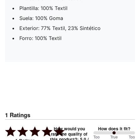
Plantilla: 100% Textil
Suela: 100% Goma
Exterior: 77% Textil, 23% Sintético
Forro: 100% Textil
1
Ratings
How would you
How does it fit?
rate the quality of
100
Too
%
True
Too
this product?
:
5.0
/