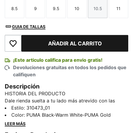
8.5
9
9.5
10
10.5
11
Talla
Talla
Talla
Talla
Talla
Talla
GUIA DE TALLAS
AÑADIR AL CARRITO
Añadir a la lista de deseos
¡Este articulo califica para envio gratis!
Devoluciones gratuitas en todos los pedidos que
califiquen
Descripción
HISTORIA DEL PRODUCTO
Dale rienda suelta a tu lado más atrevido con las
nuevas Softride 5, diseñadas específicamente para
Estilo
:
310473_01
mujeres. Cuentan con goma EVA Softride para
Color
:
PUMA Black-Warm White-PUMA Gold
comodidad durante todo el día, una elegante
LEER MÁS
estructura para cordones en TPU y un inserto en la