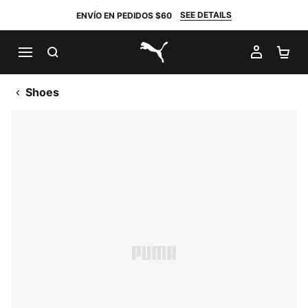
SEE DETAILS
ENVÍO EN PEDIDOS $60
BUSCAR
MI CUE
CA
PUMA.com
Shoes