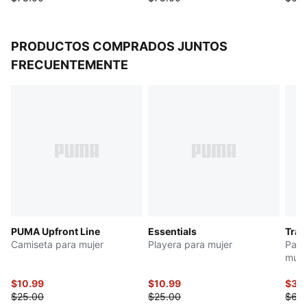
PRODUCTOS COMPRADOS JUNTOS
FRECUENTEMENTE
PUMA Upfront Line
Essentials
Trai
Camiseta para mujer
Playera para mujer
Pant
muje
$10.99
$10.99
$30
$25.00
$25.00
$60