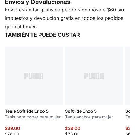
Envios y Devoluciones
suela con logo PUMA. La tira elástica en el talón te
Envío estándar gratis en pedidos de más de $60 sin
garantiza estilo y sujeción, vayas donde vayas.
CARACTERÍSTICAS Y BENEFICIOS
impuestos y devolución gratis en todos los pedidos
Cubierta fabricada con al menos un 30% de
que califiquen.
materiales reciclados
TAMBIÉN TE PUEDE GUSTAR
SOFTRIDE: Gomaespuma suave diseñada para brindar
amortiguación y comodidad durante todo el día
DETALLES
Suela de goma, con zonas diferenciadas para mejor
tracción
Nivel bajo de amortiguación
Plantilla SOFTFOAM+
Estructura superpuesta para cordones, moldeada en
TPU
Detalles de la marca PUMA
Tenis Softride Enzo 5
Softride Enzo 5
Soft
Tenis para correr para mujer
Tenis anchos para mujer
Teni
$39.00
$39.00
$34
$78.00
$78.00
$68