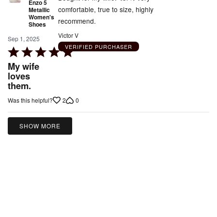
Enzo 5
comfortable, true to size, highly
Metallic
Women's
recommend.
Shoes
Victor V
Sep 1, 2025
VERIFIED PURCHASER
Rated
5
My wife
out
loves
them.
of
5
2
0
Was this helpful?
SHOW MORE