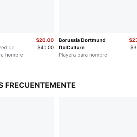
$20.00
Borussia Dortmund
$2
zed de
$40.00
ftblCulture
$3
ra hombre
Playera para hombre
S FRECUENTEMENTE