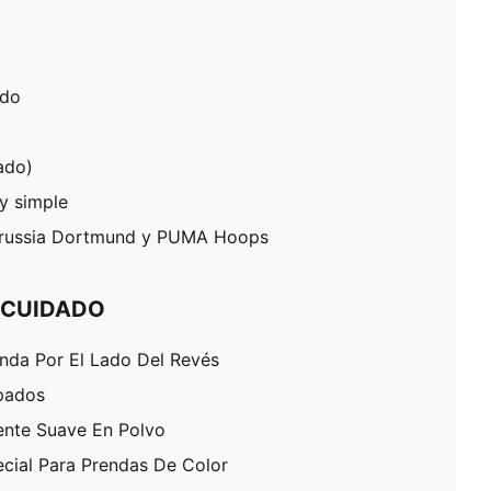
ado
ado)
ey simple
Borussia Dortmund y PUMA Hoops
 CUIDADO
enda Por El Lado Del Revés
pados
ente Suave En Polvo
ecial Para Prendas De Color