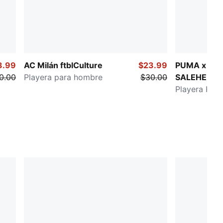
3.99
AC Milán ftblCulture
$23.99
PUMA x MA
0.00
Playera para hombre
$30.00
SALEHE BE
Playera KIN