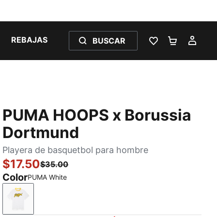
REBAJAS
BUSCAR
LISTA DE DESE
CARRITO 
MI C
PUMA HOOPS x Borussia
Dortmund
Playera de basquetbol para hombre
$17.50
$35.00
Color
PUMA White
PUMA White