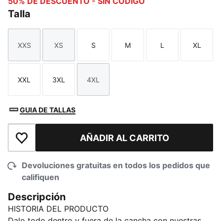
50% DE DESCUENTO - SIN CÓDIGO
Talla
XXS
XS
S
M
L
XL
Talla
Talla
Talla
Talla
Talla
Talla
XXL
3XL
4XL
Talla
Talla
Talla
GUIA DE TALLAS
AÑADIR AL CARRITO
Añadir a la lista de deseos
Devoluciones gratuitas en todos los pedidos que
califiquen
Descripción
HISTORIA DEL PRODUCTO
Dalo todo dentro y fuera de la cancha con nuestras