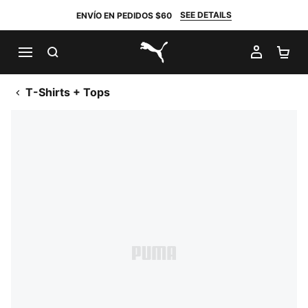
SEE DETAILS
ENVÍO EN PEDIDOS $60
BUSCAR
MI CUE
CA
PUMA.com
T-Shirts + Tops