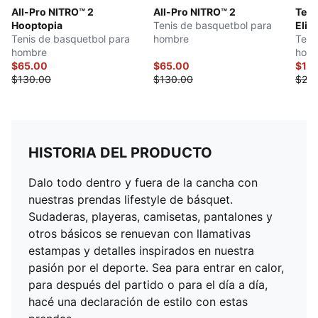
All-Pro NITRO™ 2
All-Pro NITRO™ 2
Teni
Hooptopia
Tenis de basquetbol para
Elite
Tenis de basquetbol para
hombre
Teni
hombre
hom
$65.00
$65.00
$12
$130.00
$130.00
$25
HISTORIA DEL PRODUCTO
Dalo todo dentro y fuera de la cancha con
nuestras prendas lifestyle de básquet.
Sudaderas, playeras, camisetas, pantalones y
otros básicos se renuevan con llamativas
estampas y detalles inspirados en nuestra
pasión por el deporte. Sea para entrar en calor,
para después del partido o para el día a día,
hacé una declaración de estilo con estas