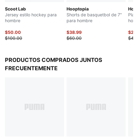
Scoot Lab
Hooptopia
Hoop
Jersey estilo hockey para
Shorts de basquetbol de 7"
Play
hombre
para hombre
hom
$50.00
$38.99
$20
$100.00
$60.00
$40
PRODUCTOS COMPRADOS JUNTOS
FRECUENTEMENTE