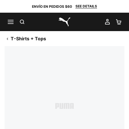
SEE DETAILS
ENVÍO EN PEDIDOS $60
BUSCAR
MI CUE
CA
PUMA.com
T-Shirts + Tops