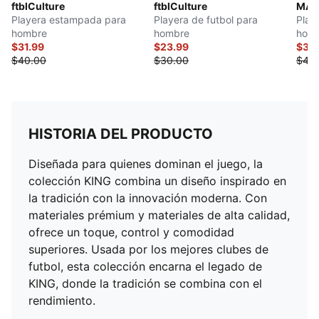
ftblCulture
ftblCulture
MAN
Playera estampada para
Playera de futbol para
Play
hombre
hombre
hom
$31.99
$23.99
$35
$40.00
$30.00
$45
HISTORIA DEL PRODUCTO
Diseñada para quienes dominan el juego, la
colección KING combina un diseño inspirado en
la tradición con la innovación moderna. Con
materiales prémium y materiales de alta calidad,
ofrece un toque, control y comodidad
superiores. Usada por los mejores clubes de
futbol, esta colección encarna el legado de
KING, donde la tradición se combina con el
rendimiento.