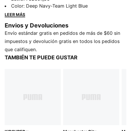
la innovación moderna. Con materiales prémium y
Color
:
Deep Navy-Team Light Blue
materiales de alta calidad, ofrece un toque, control y
LEER MÁS
comodidad superiores. Usada por los mejores clubes
Envios y Devoluciones
de futbol, esta colección encarna el legado de KING,
Envío estándar gratis en pedidos de más de $60 sin
donde la tradición se combina con el rendimiento.
CARACTERÍSTICAS Y BENEFICIOS
impuestos y devolución gratis en todos los pedidos
Producto fabricado con al menos un 20 % de
que califiquen.
materiales reciclados
TAMBIÉN TE PUEDE GUSTAR
DETALLES
Corte: regular
Material principal: Jersey simple
Cuello: Cuello redondo
Manga corta
Largo: regular
Detalles del Club y PUMA