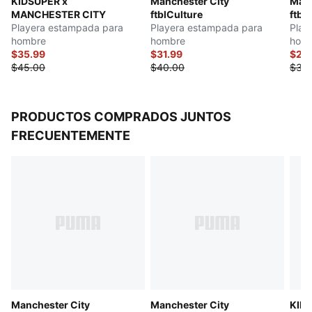
KIDSUPER x
Manchester City
Manc
MANCHESTER CITY
ftblCulture
ftbl
Playera estampada para
Playera estampada para
Play
hombre
hombre
hom
$35.99
$31.99
$23
$45.00
$40.00
$30
PRODUCTOS COMPRADOS JUNTOS
FRECUENTEMENTE
Manchester City
Manchester City
KID