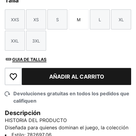
Talla
XXS
XS
S
M
L
XL
Talla
Talla
Talla
Talla
Talla
Talla
XXL
3XL
Talla
Talla
GUIA DE TALLAS
AÑADIR AL CARRITO
Añadir a la lista de deseos
Devoluciones gratuitas en todos los pedidos que
califiquen
Descripción
HISTORIA DEL PRODUCTO
Diseñada para quienes dominan el juego, la colección
KING combina un diseño inspirado en la tradición con
Estilo
:
782697_06