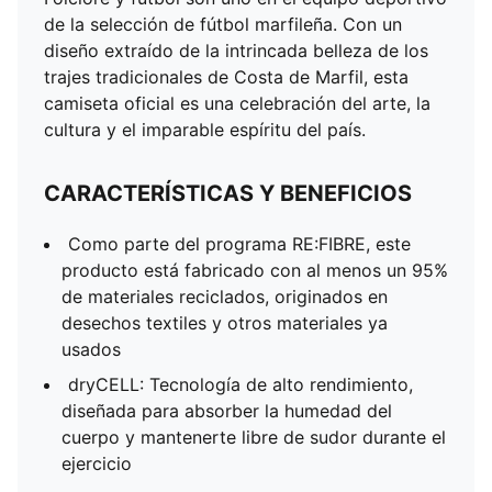
libre de sudor durante el ejercicio
de la selección de fútbol marfileña. Con un
DETALLES
diseño extraído de la intrincada belleza de los
Corte regular
trajes tradicionales de Costa de Marfil, esta
Tejido jacquard
camiseta oficial es una celebración del arte, la
Manga corta
cultura y el imparable espíritu del país.
Diseño con tejido de malla, para mayor
transpirabilidad
CARACTERÍSTICAS Y BENEFICIOS
Insignia FIF en pecho izquierdo
Ícono PUMA Cat en pecho izquierdo
Como parte del programa RE:FIBRE, este
Detalles de la marca PUMA
producto está fabricado con al menos un 95%
de materiales reciclados, originados en
desechos textiles y otros materiales ya
usados
dryCELL: Tecnología de alto rendimiento,
diseñada para absorber la humedad del
cuerpo y mantenerte libre de sudor durante el
ejercicio