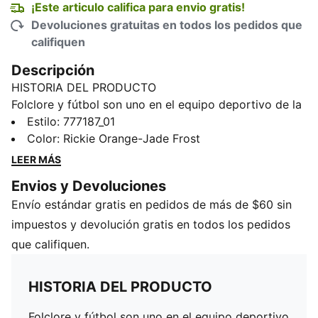
¡Este articulo califica para envio gratis!
Devoluciones gratuitas en todos los pedidos que
califiquen
Descripción
HISTORIA DEL PRODUCTO
Folclore y fútbol son uno en el equipo deportivo de la
selección de fútbol marfileña. Con un diseño extraído
Estilo
:
777187_01
de la intrincada belleza de los trajes tradicionales de
Color
:
Rickie Orange-Jade Frost
Costa de Marfil, esta camiseta oficial es una
LEER MÁS
celebración del arte, la cultura y el imparable espíritu
Envios y Devoluciones
del país.
Envío estándar gratis en pedidos de más de $60 sin
CARACTERÍSTICAS Y BENEFICIOS
Como parte del programa RE:FIBRE, este producto
impuestos y devolución gratis en todos los pedidos
está fabricado con al menos un 95% de materiales
que califiquen.
reciclados, originados en desechos textiles y otros
materiales ya usados
HISTORIA DEL PRODUCTO
dryCELL: Tecnología de alto rendimiento, diseñada
para absorber la humedad del cuerpo y mantenerte
Folclore y fútbol son uno en el equipo deportivo