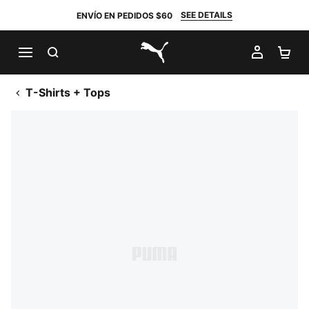
SEE DETAILS
ENVÍO EN PEDIDOS $60
BUSCAR
MI CUE
CA
PUMA.com
T-Shirts + Tops