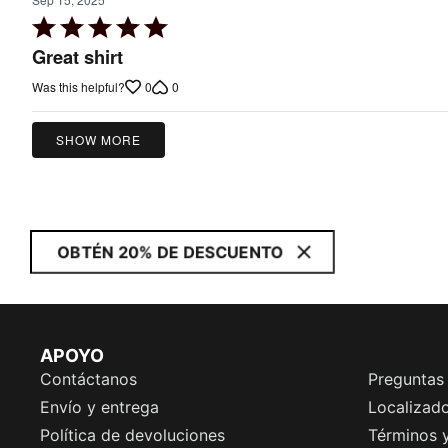
Rated
5
Great shirt
out
0
0
Was this helpful?
of
5
SHOW MORE
OBTÉN 20% DE DESCUENTO
APOYO
Contáctanos
Preguntas
Envío y entrega
Localizado
Política de devoluciones
Términos 