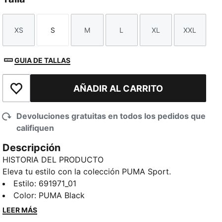
XS
S
M
L
XL
XXL
Talla
Talla
Talla
Talla
Talla
Talla
GUIA DE TALLAS
AÑADIR AL CARRITO
Añadir a la lista de deseos
Devoluciones gratuitas en todos los pedidos que
califiquen
Descripción
HISTORIA DEL PRODUCTO
Eleva tu estilo con la colección PUMA Sport.
Inspiradas en el mundo de los deportes de motor,
Estilo
:
691971_01
estas prendas básicas informales son la combinación
Color
:
PUMA Black
perfecta de cultura deportiva y estilo urbano.
LEER MÁS
Prendas imprescindibles como sudaderas con