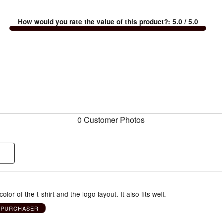
How would you rate the value of this product?
:
5.0
/ 5.0
0 Customer Photos
 color of the t-shirt and the logo layout. It also fits well.
D PURCHASER