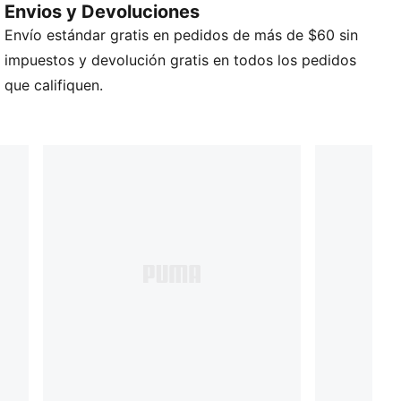
Envios y Devoluciones
capucha, playeras, shorts y pants deportivos se
Envío estándar gratis en pedidos de más de $60 sin
renuevan con detalles de ribetes y bloques de color,
para lograr un look fresco y fácil de combinar.
impuestos y devolución gratis en todos los pedidos
DETALLES
que califiquen.
Corte: regular
Material principal: Jersey simple
Tejido Tejido
Cuello: Cuello redondo
Manga corta
Largo: regular