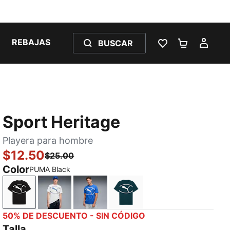
REBAJAS
BUSCAR
LISTA DE DESE
CARRITO 
MI C
Sport Heritage
Playera para hombre
$12.50
$25.00
Color
PUMA Black
PUMA Black
PUMA White
Mountain Blue
Green Terrain
50% DE DESCUENTO - SIN CÓDIGO
Talla