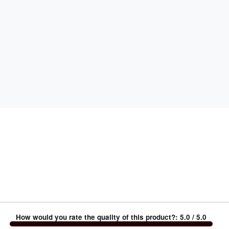
How would you rate the quality of this product?
:
5.0
/ 5.0