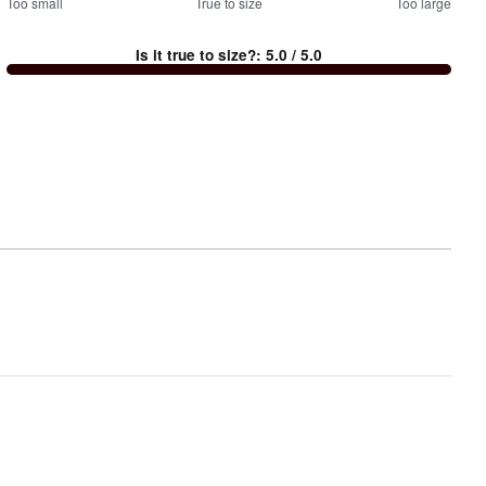
100
Too small
%
True to size
Too large
between
Is it true to size?
:
5.0
/ 5.0
Too
small
and
True
to
size