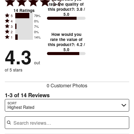
rate the quality of
this product?
:
3.8
/
14
Ratings
5.0
Rated
5
79%
Rated
4
0%
5
Rated
3
7%
4
stars
Rated
2
0%
3
stars
How would you
by
Rated
1
14%
2
stars
rate the value of
by
79%
1
this product?
:
4.2
/
stars
by
4.3
0%
of
5.0
stars
by
7%
of
reviewers
by
0%
of
reviewers
out
14%
of
reviewers
of
of 5 stars
reviewers
reviewers
0 Customer Photos
1-3 of 14 Reviews
Search reviews…
SORT
Highest Rated