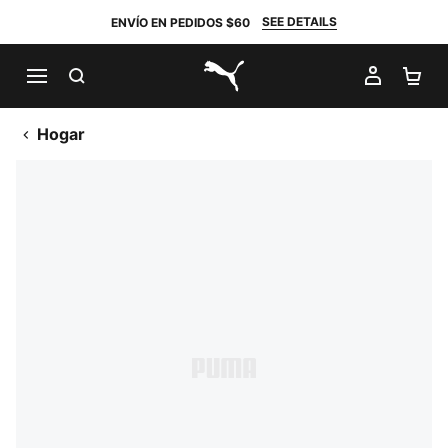
SEE DETAILS
ENVÍO EN PEDIDOS $60
BUSCAR
MI CUE
CA
PUMA.com
Hogar