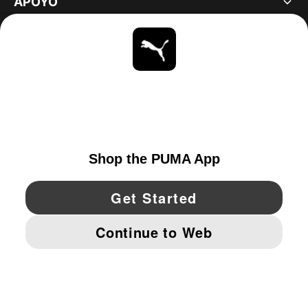
APOYO
ACERCA DE
ESTAR AL DÍA
EXPLORAR
UNITED STATES
YouTube
Twitter
Pinterest
Instagram
Facebo
© PUMA NORTH AMERICA, INC.
IMPRINT AND LEGAL DATA