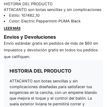
HISTORIA DEL PRODUCTO
ATTACANTO son botas sencillas y sin complicaciones
diseñadas para satisfacer tus exigencias en la cancha,
Estilo
:
107482_10
con un empeine blando que mejora el toque y el
Color
:
Electric Peppermint-PUMA Black
control del balón. La suela exterior liviana te permitirá
LEER MÁS
correr y cambiar de dirección con toda facilidad.
Envios y Devoluciones
DETALLES
Envío estándar gratis en pedidos de más de $60 sin
Bota corta
Agujetas
impuestos y devolución gratis en todos los pedidos
Empeine de material sintético con forro suave que se
que califiquen.
adapta al pie
Suela exterior de goma que no deja marcas en
HISTORIA DEL PRODUCTO
superficies bajo techo. Aptos para usar en superficies
de interiores.
ATTACANTO son botas sencillas y sin
IT: Tenis de futbol para interiores
complicaciones diseñadas para satisfacer tus
Ajuste regular
exigencias en la cancha, con un empeine blando
PUMA Juvenil: Recomendado para niños de 8 a 16
que mejora el toque y el control del balón. La
años; para estilos junior
suela exterior liviana te permitirá correr y