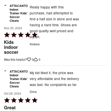
ATTACANTO
Really happy with this
Indoor
purchase, had attempted to
Trainer Kids'
Soccer
find a half size in store and was
Cleats
having a hard time. Shoes are
Nov 25, 2024
good quality well priced and
Rated
stylish.
5
Kids
Kickers
out
indoor
soccer
of
5
0
0
Was this helpful?
ATTACANTO
My kid liked it, the price was
Indoor
very affordable and the delivery
Trainer Kids'
Soccer
was fast. No complaints so far.
Cleats
Dims
Oct 28, 2024
Rated
5
Great