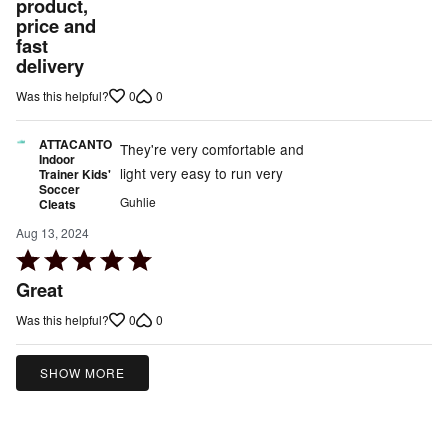
out
product,
price and
of
fast
5
delivery
0
0
Was this helpful?
ATTACANTO
They're very comfortable and
Indoor
light very easy to run very
Trainer Kids'
Soccer
Guhlie
Cleats
Aug 13, 2024
Rated
5
Great
out
0
0
Was this helpful?
of
5
SHOW MORE