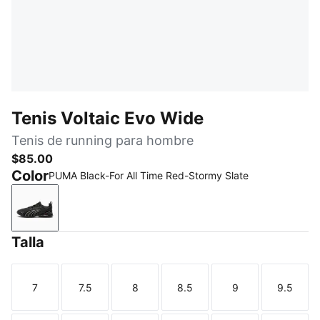
Tenis Voltaic Evo Wide
Tenis de running para hombre
$85.00
Color
PUMA Black-For All Time Red-Stormy Slate
PUMA Black-For All Time Red-Stormy Slate
Talla
7
7.5
8
8.5
9
9.5
Talla
Talla
Talla
Talla
Talla
Talla