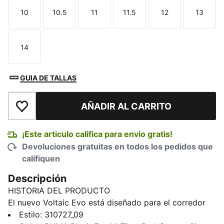
10
10.5
11
11.5
12
13
Talla
Talla
Talla
Talla
Talla
Talla
14
Talla
GUIA DE TALLAS
AÑADIR AL CARRITO
Añadir a la lista de deseos
¡Este articulo califica para envio gratis!
Devoluciones gratuitas en todos los pedidos que
califiquen
Descripción
HISTORIA DEL PRODUCTO
El nuevo Voltaic Evo está diseñado para el corredor
que quiere comodidad y tracción sin sacrificar estilo.
Estilo
:
310727_09