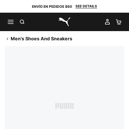
SEE DETAILS
ENVÍO EN PEDIDOS $60
BUSCAR
MI CUE
CA
PUMA.com
Men's Shoes And Sneakers