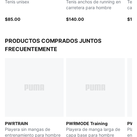
Tenis unisex
Tenis anchos de running en
Teni
Mediasuela: caña de 10 cell y TPU
carretera para hombre
carr
Empeine: Materiales texturizados y mezcla de
materiales prémium
$85.00
$140.00
$15
PRODUCTOS COMPRADOS JUNTOS
FRECUENTEMENTE
PWRTRAIN
PWRMODE Training
PWR
Playera sin mangas de
Playera de manga larga de
Play
entrenamiento para hombre
capa base para hombre
entr