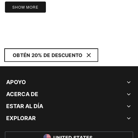
5
SHOW MORE
OBTÉN 20% DE DESCUENTO
APOYO
ACERCA DE
ESTAR AL DÍA
EXPLORAR
UNITED STATES