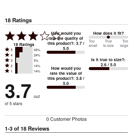
18
Ratings
How would you
How does it fit?
rate the quality of
100
Too
%
True
Too
this product?
:
3.7
/
18
Ratings
small
to size
large
5.0
between
Rated
5
43%
Rated
Too
4
24%
5
Is it true to size?
:
Rated
3
5%
4
small
stars
2.6
/ 5.0
Rated
2
14%
3
stars
How would you
by
and
Rated
1
14%
2
stars
rate the value of
by
43%
True
1
this product?
:
3.8
/
stars
by
3.7
24%
of
5.0
stars
to
by
5%
of
reviewers
by
size
14%
of
reviewers
out
14%
of
reviewers
of
of 5 stars
reviewers
reviewers
0 Customer Photos
1-3 of 18 Reviews