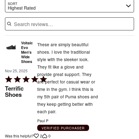
Search reviews…
SORT
Highest Rated
Voltaic
These are simply beautiful
Evo
shoes. I love the traditional
Men's
Wide
style with the sleeker look.
Shoes
They fit like a glove and
Nov 25, 2025
provide great support. They
Rated
are perfect for casual wear or
5
Terrific
time in the gym. I think this is
out
Shoes
my 5th pair of Puma shoes and
of
they keep getting better with
5
each pair.
Paul P
VERIFIED PURCHASER
2
0
Was this helpful?