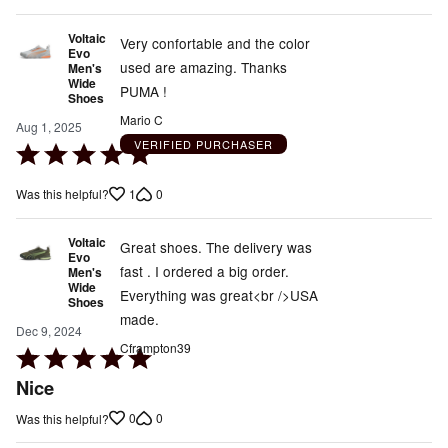
Voltaic
Very confortable and the color
Evo
used are amazing. Thanks
Men's
Wide
PUMA !
Shoes
Mario C
Aug 1, 2025
VERIFIED PURCHASER
Rated
5
1
0
Was this helpful?
out
of
Voltaic
5
Great shoes. The delivery was
Evo
fast . I ordered a big order.
Men's
Wide
Everything was great<br />USA
Shoes
made.
Dec 9, 2024
Cframpton39
Rated
5
Nice
out
0
0
Was this helpful?
of