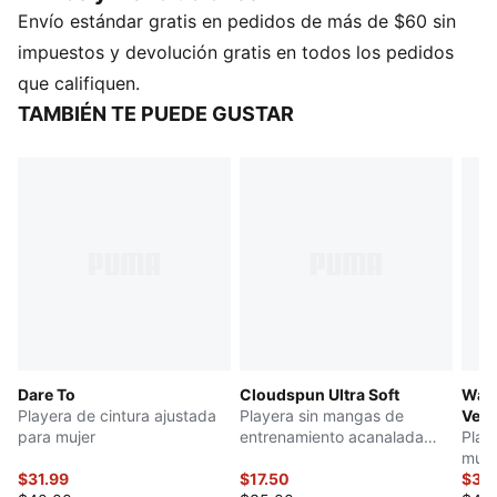
Envío estándar gratis en pedidos de más de $60 sin
creando un nuevo estándar de estilo.
CARACTERÍSTICAS Y BENEFICIOS
impuestos y devolución gratis en todos los pedidos
Producto fabricado con al menos un 90% de
que califiquen.
materiales reciclados
TAMBIÉN TE PUEDE GUSTAR
DETALLES
Corte ajustado
Jersey de algodón
Cuello redondo
Manga larga, con pasa-pulgar
Largo: Regular
Dare To
Cloudspun Ultra Soft
Ward
Playera de cintura ajustada
Playera sin mangas de
Veg
para mujer
entrenamiento acanalada
Play
para mujer
muje
$31.99
$17.50
$35