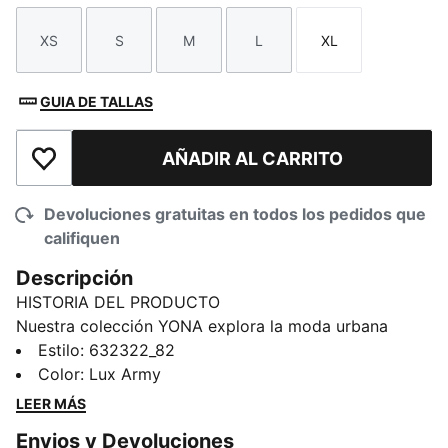
XS
S
M
L
XL
Talla
Talla
Talla
Talla
Talla
GUIA DE TALLAS
AÑADIR AL CARRITO
Añadir a la lista de deseos
Devoluciones gratuitas en todos los pedidos que
califiquen
Descripción
HISTORIA DEL PRODUCTO
Nuestra colección YONA explora la moda urbana
clásica, pero con un enfoque elevado y personalizado.
Estilo
:
632322_82
Sus diseños se inspiran en las nuevas tendencias, sin
Color
:
Lux Army
dejar de lado nuestras raíces deportivas. Materiales
LEER MÁS
premium y texturas superpuestas se combinan con
Envios y Devoluciones
detalles metalizados y estampados integrales,