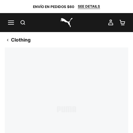
SEE DETAILS
ENVÍO EN PEDIDOS $60
BUSCAR
MI CUE
CA
PUMA.com
Clothing