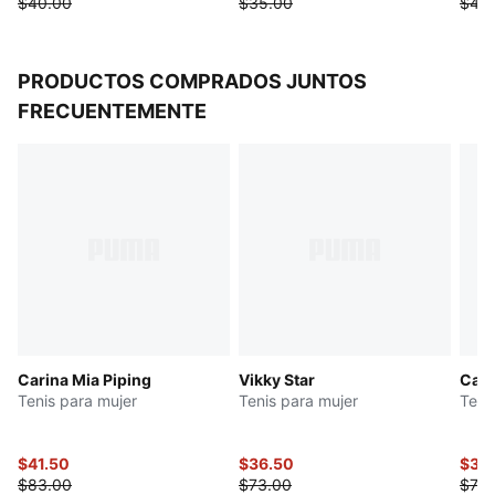
$40.00
$35.00
$40
PRODUCTOS COMPRADOS JUNTOS
FRECUENTEMENTE
Carina Mia Piping
Vikky Star
Cari
Tenis para mujer
Tenis para mujer
Teni
$41.50
$36.50
$37.
$83.00
$73.00
$75.