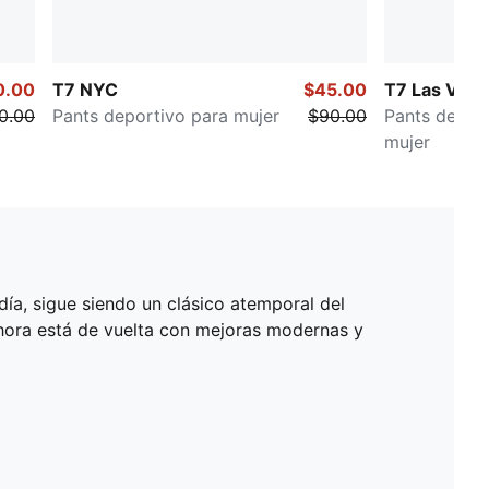
0.00
T7 NYC
$45.00
T7 Las Veg
0.00
Pants deportivo para mujer
$90.00
Pants de cin
mujer
día, sigue siendo un clásico atemporal del
Ahora está de vuelta con mejoras modernas y