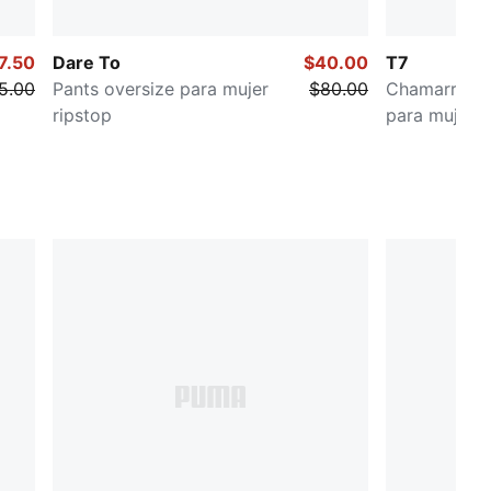
7.50
Dare To
$40.00
T7
5.00
Pants oversize para mujer
$80.00
Chamarra de
ripstop
para mujer