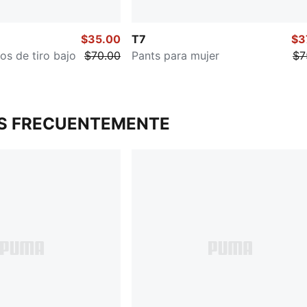
$35.00
T7
$3
os de tiro bajo
$70.00
Pants para mujer
$7
S FRECUENTEMENTE