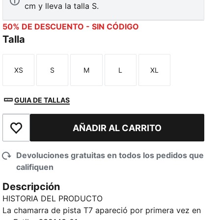
cm y lleva la talla S.
50% DE DESCUENTO - SIN CÓDIGO
Talla
XS
S
M
L
XL
Talla
Talla
Talla
Talla
Talla
GUIA DE TALLAS
AÑADIR AL CARRITO
Añadir a la lista de deseos
Devoluciones gratuitas en todos los pedidos que
califiquen
Descripción
HISTORIA DEL PRODUCTO
La chamarra de pista T7 apareció por primera vez en