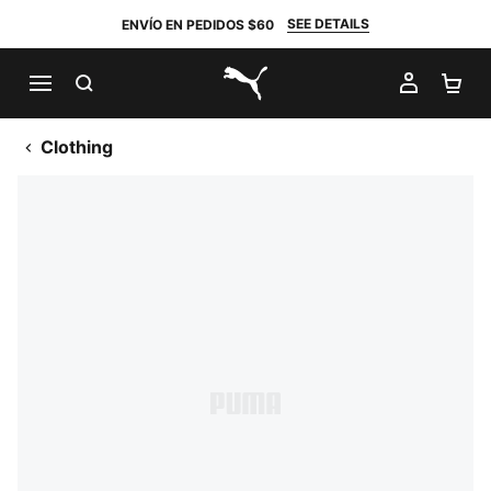
SEE DETAILS
ENVÍO EN PEDIDOS $60
BUSCAR
MI CUE
CA
PUMA.com
Clothing