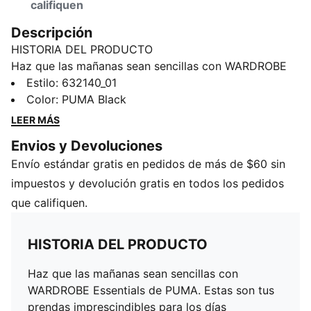
califiquen
Descripción
HISTORIA DEL PRODUCTO
Haz que las mañanas sean sencillas con WARDROBE
Essentials de PUMA. Estas son tus prendas
Estilo
:
632140_01
imprescindibles para los días ajetreados. Combinando
Color
:
PUMA Black
un estilo retro con un toque moderno, estas prendas
LEER MÁS
versátiles te mantendrán cómodo y con un aspecto
Envios y Devoluciones
impecable, sin importar a dónde te lleve el día.
Envío estándar gratis en pedidos de más de $60 sin
CARACTERÍSTICAS Y BENEFICIOS
Producto fabricado con al menos un 20% de algodón
impuestos y devolución gratis en todos los pedidos
reciclado
que califiquen.
DETALLES
Ajuste estrecho
HISTORIA DEL PRODUCTO
Manga corta
Tejido de punto sencillo
Haz que las mañanas sean sencillas con
Escote y puños acanalados
WARDROBE Essentials de PUMA. Estas son tus
Bajo recto con abertura lateral alta
prendas imprescindibles para los días