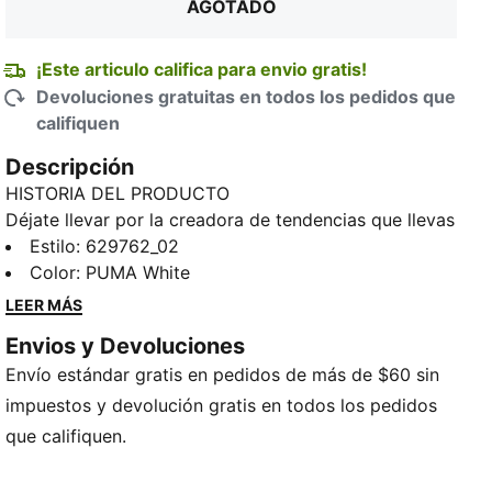
AGOTADO
¡Este articulo califica para envio gratis!
Devoluciones gratuitas en todos los pedidos que
califiquen
Descripción
HISTORIA DEL PRODUCTO
Déjate llevar por la creadora de tendencias que llevas
dentro con esta falda PUMA. Con un ícono PUMA Cat
Estilo
:
629762_02
bordado, cintura elástica y ruedo con cordones
Color
:
PUMA White
elásticos ajustables, es la prenda perfecta para
LEER MÁS
convertir tu atuendo de todos los días en toda una
Envios y Devoluciones
declaración de estilo. Adueñate de un look que
Envío estándar gratis en pedidos de más de $60 sin
parece sin esfuerzo y brilla con PUMA.
CARACTERÍSTICAS Y BENEFICIOS
impuestos y devolución gratis en todos los pedidos
Producto fabricado con material 100% reciclado, a
que califiquen.
excepción de tirantes y decoraciones
DETALLES