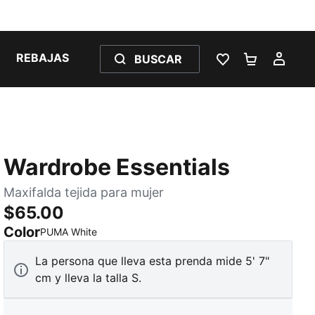
REBAJAS
BUSCAR
LISTA DE DESE
CARRITO 
MI C
Wardrobe Essentials
Maxifalda tejida para mujer
$65.00
Color
:
agotado
PUMA White
La persona que lleva esta prenda mide 5' 7"
cm y lleva la talla S.