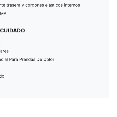
rte trasera y cordones elásticos internos
PUMA
 CUIDADO
s
lares
ecial Para Prendas De Color
ado