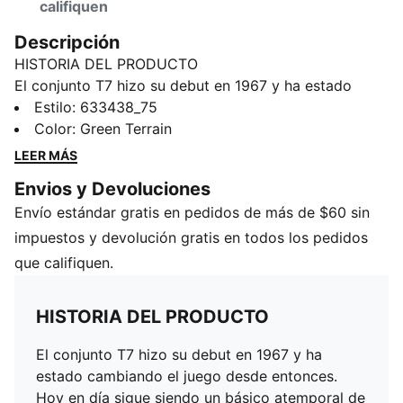
califiquen
Descripción
HISTORIA DEL PRODUCTO
El conjunto T7 hizo su debut en 1967 y ha estado
cambiando el juego desde entonces. Hoy en día sigue
Estilo
:
633438_75
siendo un básico atemporal de la moda urbana,
Color
:
Green Terrain
reconocible al instante por sus líneas de corte
LEER MÁS
clásicas, sus características tiras de 7cm de ancho y la
Envios y Devoluciones
marca PUMA. Ahora está de regreso con
Envío estándar gratis en pedidos de más de $60 sin
actualizaciones y detalles refinados, fusionando
tradición con energía moderna para una nueva
impuestos y devolución gratis en todos los pedidos
generación.
que califiquen.
CARACTERÍSTICAS Y BENEFICIOS
Producto fabricado con material 100% reciclado, a
HISTORIA DEL PRODUCTO
excepción de tirantes y decoraciones
DETALLES
El conjunto T7 hizo su debut en 1967 y ha
Corte holgado
estado cambiando el juego desde entonces.
Tejido de tafetán de 95g
Hoy en día sigue siendo un básico atemporal de