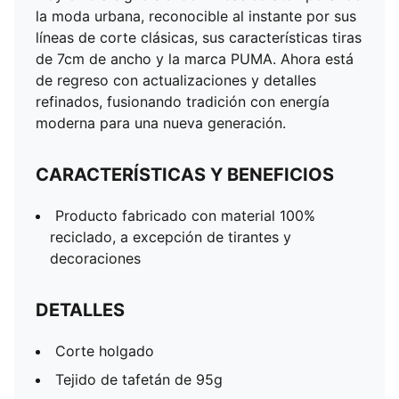
Cintura elástica con cordón interno
la moda urbana, reconocible al instante por sus
Bolsillos laterales con cierre
líneas de corte clásicas, sus características tiras
Largo por debajo de la rodilla
de 7cm de ancho y la marca PUMA. Ahora está
Características tiras T7 de PUMA, en laterales
de regreso con actualizaciones y detalles
Diseño fruncido en cintura
refinados, fusionando tradición con energía
moderna para una nueva generación.
CARACTERÍSTICAS Y BENEFICIOS
Producto fabricado con material 100%
reciclado, a excepción de tirantes y
decoraciones
DETALLES
Corte holgado
Tejido de tafetán de 95g