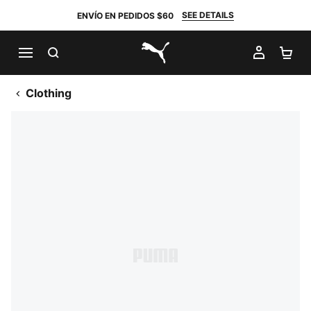
SEE DETAILS
ENVÍO EN PEDIDOS $60
BUSCAR
MI CUE
CA
PUMA.com
Clothing