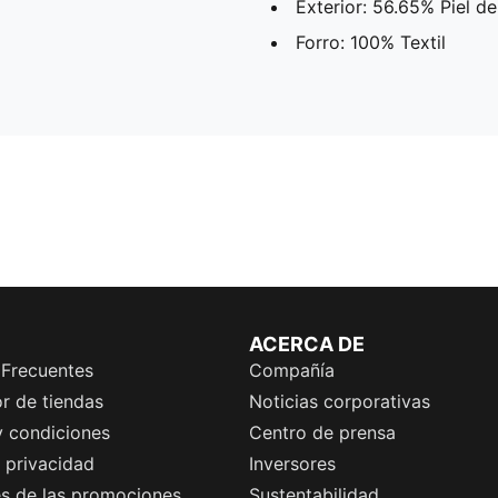
Exterior: 56.65% Piel d
Forro: 100% Textil
ACERCA DE
 Frecuentes
Compañía
r de tiendas
Noticias corporativas
y condiciones
Centro de prensa
e privacidad
Inversores
es de las promociones
Sustentabilidad