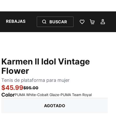
REBAJAS
BUSCAR
LISTA DE DESE
CARRITO 
MI C
Karmen II Idol Vintage
Flower
Tenis de plataforma para mujer
$45.99
$95.00
Color
:
agotado
PUMA White-Cobalt Glaze-PUMA Team Royal
AGOTADO