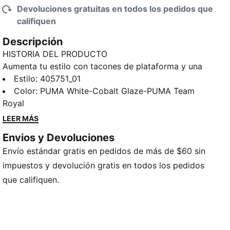
Devoluciones gratuitas en todos los pedidos que
califiquen
Descripción
HISTORIA DEL PRODUCTO
Aumenta tu estilo con tacones de plataforma y una
suela de goma resistente para un agarre que no se
Estilo
:
405751_01
detiene. El empeine de gamuza añade un toque
Color
:
PUMA White-Cobalt Glaze-PUMA Team
suave, mientras que la plantilla SOFTFOAM+ ofrece
Royal
una amortiguación suave para una comodidad
LEER MÁS
durante todo el día. Perfectos para paseos informales
Envios y Devoluciones
o momentos destacados. La energía clásica de PUMA
Envío estándar gratis en pedidos de más de $60 sin
completa el look.
DETALLES
impuestos y devolución gratis en todos los pedidos
Ancho: regular
que califiquen.
Tipo de puntera: redondeada
Cierre: cordones
Tipo de talón: Plataforma