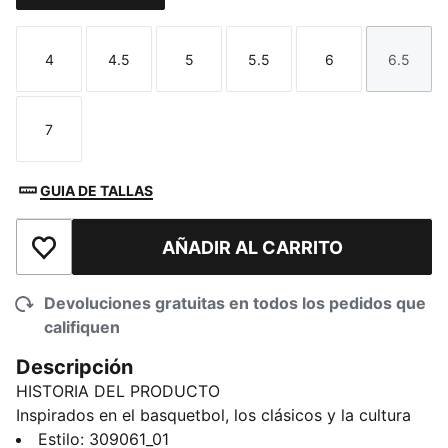
4
4.5
5
5.5
6
6.5
Talla
Talla
Talla
Talla
Talla
Talla
7
Talla
GUIA DE TALLAS
AÑADIR AL CARRITO
Añadir a la lista de deseos
Devoluciones gratuitas en todos los pedidos que
califiquen
Descripción
HISTORIA DEL PRODUCTO
Inspirados en el basquetbol, los clásicos y la cultura
pop, ahora con el estilo distintivo de Ferrari, estos
Estilo
:
309061_01