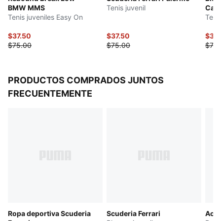
BMW MMS
Tenis juvenil
Cave
Forro: Textil
Tenis juveniles Easy On
Teni
Suela: Bolsillos en costuras laterales
Detalles de las marcas Scuderia Ferrari y PUMA
$37.50
$37.50
$36
$75.00
$75.00
$73.
PRODUCTOS COMPRADOS JUNTOS
FRECUENTEMENTE
Ropa deportiva Scuderia
Scuderia Ferrari
Acti