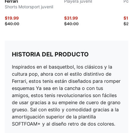
Ferrari
Playera juvenil
Polo
Shorts Motorsport juvenil
$19.99
$31.99
$14
$40.00
$40.00
$28.
HISTORIA DEL PRODUCTO
Inspirados en el basquetbol, los clásicos y la
cultura pop, ahora con el estilo distintivo de
Ferrari, estos tenis están diseñados para romper
esquemas Ya sea en la cancha o con tus
amigos, estos tenis revolucionarios son fáciles
de usar gracias a su empeine de cuero de grano
grueso. Sal con estilo y comodidad gracias a la
amortiguación superior de la plantilla
SOFTFOAM+ y al diseño retro de dos colores.