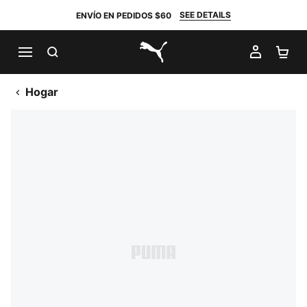
SEE DETAILS
ENVÍO EN PEDIDOS $60
BUSCAR
MI CUE
CA
PUMA.com
Hogar