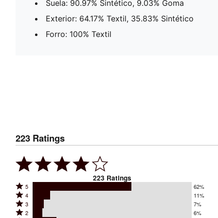
Suela: 90.97% Sintético, 9.03% Goma
Exterior: 64.17% Textil, 35.83% Sintético
Forro: 100% Textil
223
Ratings
223
Ratings
Rated
5
62%
Rated
4
11%
5
Rated
3
7%
4
stars
Rated
2
6%
3
stars