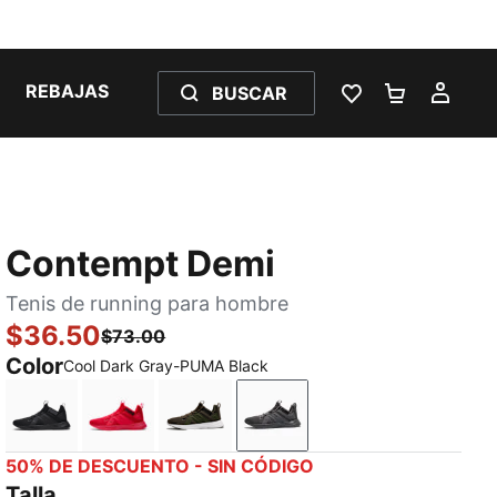
REBAJAS
BUSCAR
LISTA DE DESE
CARRITO 
MI C
Contempt Demi
Tenis de running para hombre
$36.50
$73.00
Color
Cool Dark Gray-PUMA Black
Puma Black-Asphalt
High Risk Red-Puma Black
Dark Olive-PUMA Black
Cool Dark Gray-PUMA Bla
50% DE DESCUENTO - SIN CÓDIGO
Talla