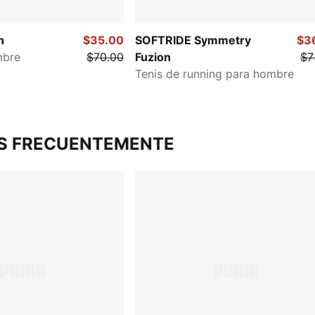
h
$35.00
SOFTRIDE Symmetry
$3
mbre
$70.00
Fuzion
$7
Tenis de running para hombre
S FRECUENTEMENTE