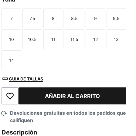
7
7.5
8
8.5
9
9.5
Talla
Talla
Talla
Talla
Talla
Talla
10
10.5
11
11.5
12
13
Talla
Talla
Talla
Talla
Talla
Talla
14
Talla
GUIA DE TALLAS
AÑADIR AL CARRITO
Añadir a la lista de deseos
Devoluciones gratuitas en todos los pedidos que
califiquen
Descripción