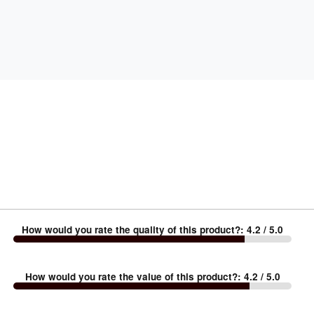
How would you rate the quality of this product?
:
4.2
/ 5.0
How would you rate the value of this product?
:
4.2
/ 5.0