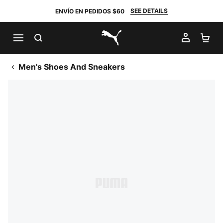
SEE DETAILS
ENVÍO EN PEDIDOS $60
BUSCAR
MI CUE
CA
PUMA.com
Men's Shoes And Sneakers