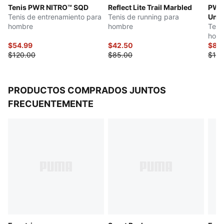
Tenis PWR NITRO™ SQD
Reflect Lite Trail Marbled
PWR
.
Tenis de entrenamiento para
Tenis de running para
Unw
Cubierta en tejido de malla de alta tecnología
hombre
hombre
Teni
Refuerzo en talón, para mayor sujeción
hom
Con cordones
$54.99
$42.50
$85
$120.00
$85.00
$130
Detalles de la marca PUMA
PRODUCTOS COMPRADOS JUNTOS
FRECUENTEMENTE