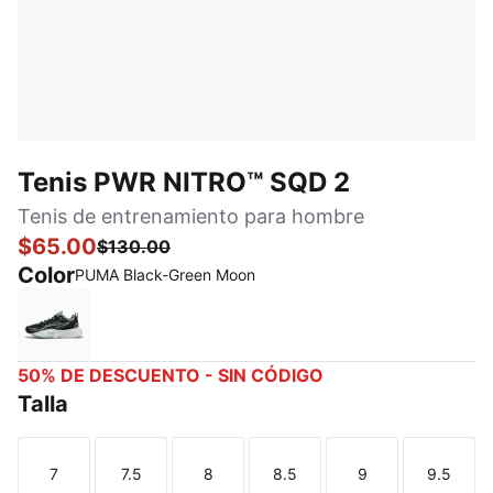
Tenis PWR NITRO™ SQD 2
Tenis de entrenamiento para hombre
$65.00
$130.00
Color
PUMA Black-Green Moon
PUMA Black-Green Moon
50% DE DESCUENTO - SIN CÓDIGO
Talla
7
7.5
8
8.5
9
9.5
Talla
Talla
Talla
Talla
Talla
Talla