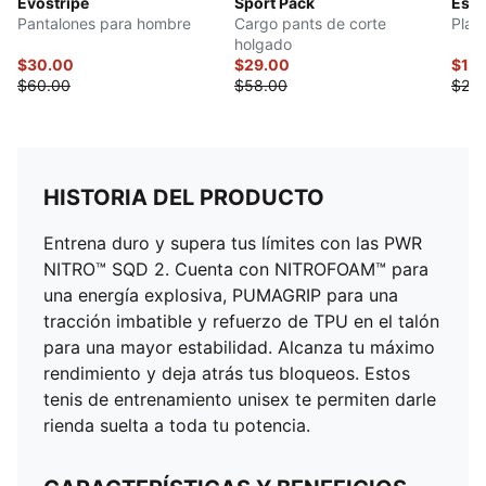
Evostripe
Sport Pack
Esse
Pantalones para hombre
Cargo pants de corte
Play
holgado
$30.00
$29.00
$12.
$60.00
$58.00
$25.
HISTORIA DEL PRODUCTO
Entrena duro y supera tus límites con las PWR
NITRO™ SQD 2. Cuenta con NITROFOAM™ para
una energía explosiva, PUMAGRIP para una
tracción imbatible y refuerzo de TPU en el talón
para una mayor estabilidad. Alcanza tu máximo
rendimiento y deja atrás tus bloqueos. Estos
tenis de entrenamiento unisex te permiten darle
rienda suelta a toda tu potencia.