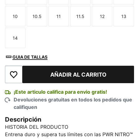
10
10.5
11
11.5
12
13
Talla
Talla
Talla
Talla
Talla
Talla
14
Talla
GUIA DE TALLAS
AÑADIR AL CARRITO
Añadir a la lista de deseos
¡Este articulo califica para envio gratis!
Devoluciones gratuitas en todos los pedidos que
califiquen
Descripción
HISTORIA DEL PRODUCTO
Entrena duro y supera tus límites con las PWR NITRO™