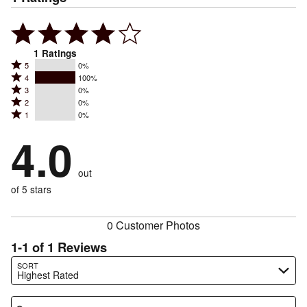
1
Ratings
Rated
5
0%
Rated
4
100%
5
Rated
3
0%
4
stars
Rated
2
0%
3
stars
by
Rated
1
0%
2
stars
by
0%
1
stars
by
4.0
100%
of
stars
by
0%
of
reviewers
by
0%
of
reviewers
out
0%
of
reviewers
of
of 5 stars
reviewers
reviewers
0 Customer Photos
1-1 of 1 Reviews
Search reviews…
SORT
Highest Rated