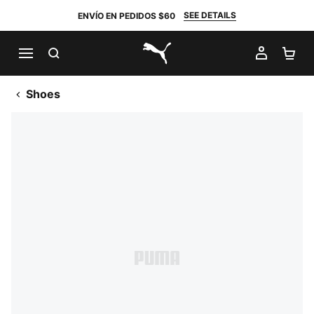
SEE DETAILS
ENVÍO EN PEDIDOS $60
BUSCAR
MI CUE
CA
PUMA.com
Shoes