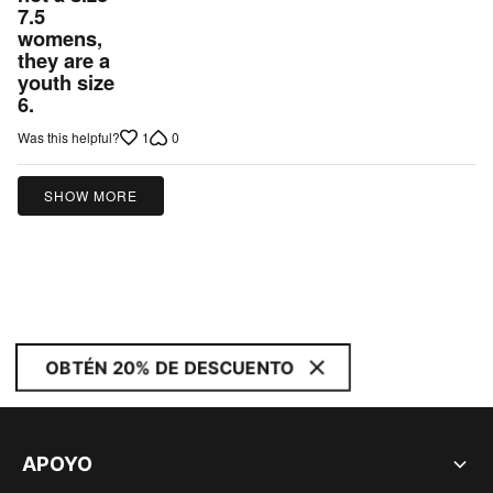
7.5
womens,
they are a
youth size
6.
1
0
Was this helpful?
SHOW MORE
OBTÉN 20% DE DESCUENTO
APOYO