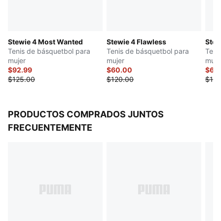
soporte y comodidad
Entresuela con tecnología NITROFOAM™
Suela de goma con patrón de tracción antideslizante y
Stewie 4 Most Wanted
Stewie 4 Flawless
Stew
resistente a la alta abrasión
Tenis de básquetbol para
Tenis de básquetbol para
Teni
Refuerzo de TPU en lateral, para mayor protección y
mujer
mujer
muje
durabilidad
$92.99
$60.00
$60
Detalles de la marca Breanna Stewart
$125.00
$120.00
$120
Detalles de la marca PUMA
PRODUCTOS COMPRADOS JUNTOS
FRECUENTEMENTE