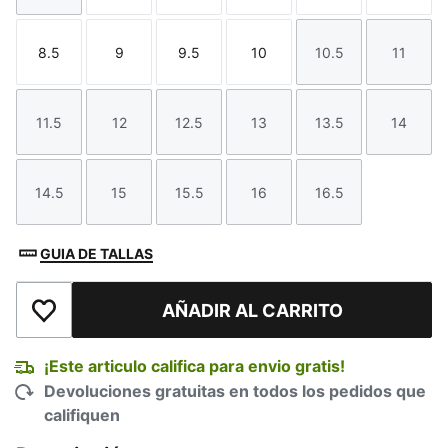
8.5
9
9.5
10
10.5
11
Talla
Talla
Talla
Talla
Talla
Talla
11.5
12
12.5
13
13.5
14
Talla
Talla
Talla
Talla
Talla
Talla
14.5
15
15.5
16
16.5
Talla
Talla
Talla
Talla
Talla
GUIA DE TALLAS
AÑADIR AL CARRITO
Añadir a la lista de deseos
¡Este articulo califica para envio gratis!
Devoluciones gratuitas en todos los pedidos que
califiquen