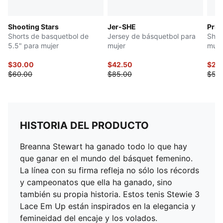
Shooting Stars
Jer-SHE
Pris
Shorts de basquetbol de
Jersey de básquetbol para
Shor
5.5" para mujer
mujer
muje
$30.00
$42.50
$25
$60.00
$85.00
$50
HISTORIA DEL PRODUCTO
Breanna Stewart ha ganado todo lo que hay
que ganar en el mundo del básquet femenino.
La línea con su firma refleja no sólo los récords
y campeonatos que ella ha ganado, sino
también su propia historia. Estos tenis Stewie 3
Lace Em Up están inspirados en la elegancia y
femineidad del encaje y los volados.