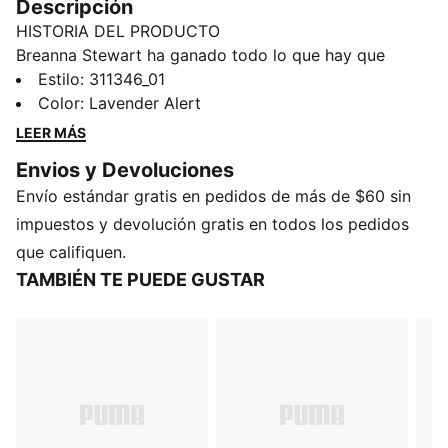
Descripción
HISTORIA DEL PRODUCTO
Breanna Stewart ha ganado todo lo que hay que
ganar en el mundo del básquet femenino. La línea con
Estilo
:
311346_01
su firma refleja no sólo los récords y campeonatos
Color
:
Lavender Alert
que ella ha ganado, sino también su propia historia.
LEER MÁS
Estos tenis Stewie 3 Lace Em Up están inspirados en
Envios y Devoluciones
la elegancia y femineidad del encaje y los volados.
Envío estándar gratis en pedidos de más de $60 sin
CARACTERÍSTICAS Y BENEFICIOS
NITROFOAM™: Gomaespuma inyectada con nitrógeno
impuestos y devolución gratis en todos los pedidos
encapsulado, diseñada para brindar gran capacidad
que califiquen.
de respuesta y amortiguación superiores en un
TAMBIÉN TE PUEDE GUSTAR
calzado liviano
DETALLES
Calce regular
Cubierta en tejido de malla de alta tecnología, para
mayor respirabilidad y sujeción
Con cordones
Plantilla removible con entresuela adosada, para mejor