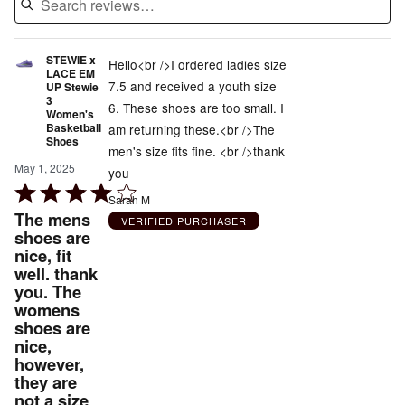
STEWIE x
Hello<br />I ordered ladies size
LACE EM
7.5 and received a youth size
UP Stewie
3
6. These shoes are too small. I
Women's
Basketball
am returning these.<br />The
Shoes
men's size fits fine. <br />thank
May 1, 2025
you
Rated
Sarah M
4
The mens
VERIFIED PURCHASER
out
shoes are
nice, fit
of
well. thank
5
you. The
womens
shoes are
nice,
however,
they are
not a size