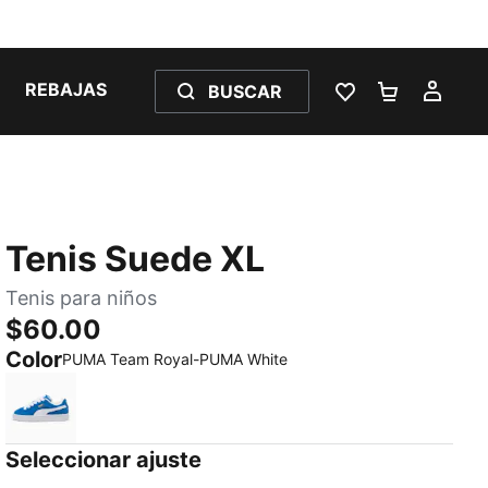
REBAJAS
BUSCAR
LISTA DE DESE
CARRITO 
MI C
Tenis Suede XL
Tenis para niños
$60.00
Color
PUMA Team Royal-PUMA White
PUMA Team Royal-PUMA White
Seleccionar ajuste