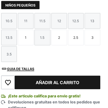
NIÑOS PEQUEÑOS
10.5
11
11.5
12
12.5
13
Talla
Talla
Talla
Talla
Talla
Talla
13.5
1
1.5
2
2.5
3
Talla
Talla
Talla
Talla
Talla
Talla
3.5
Talla
GUIA DE TALLAS
AÑADIR AL CARRITO
Añadir a la lista de deseos
¡Este articulo califica para envio gratis!
Devoluciones gratuitas en todos los pedidos que
califiquen