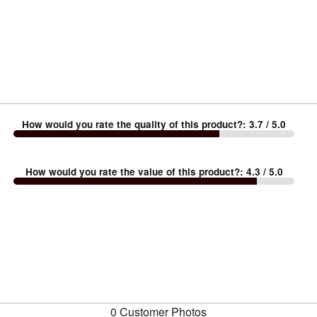
How would you rate the quality of this product?
:
3.7
/ 5.0
How would you rate the value of this product?
:
4.3
/ 5.0
0 Customer Photos