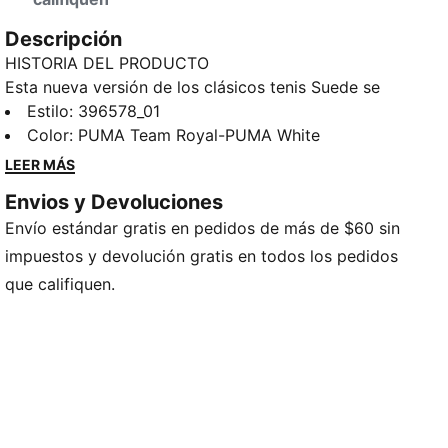
Descripción
HISTORIA DEL PRODUCTO
Esta nueva versión de los clásicos tenis Suede se
inspiran en la herencia de PUMA en el mundo del
Estilo
:
396578_01
breakdance y en su influencia sobre streetwear
Color
:
PUMA Team Royal-PUMA White
moderno. Los Suede XL conservan su ADN icónico,
LEER MÁS
pero le dan un giro con un borde y lengüeta
Envios y Devoluciones
exageradamente acolchados, además de una suela
Envío estándar gratis en pedidos de más de $60 sin
más gruesa.
CARACTERÍSTICAS Y BENEFICIOS
impuestos y devolución gratis en todos los pedidos
Los productos de cuero PUMA respaldan la
que califiquen.
fabricación responsable a través del Leather Working
Group: www.leatherworkinggroup.com
DETALLES
Cubierta de gamuza
Interior sintético
Marca PUMA Suede XL dorada en bajorrelieve, en
lateral