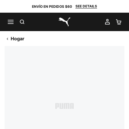
SEE DETAILS
ENVÍO EN PEDIDOS $60
BUSCAR
MI CUE
CA
PUMA.com
Hogar