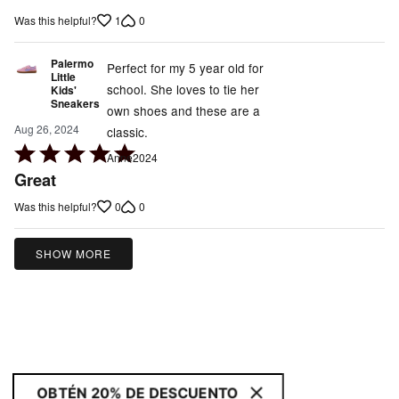
out
1
0
Was this helpful?
of
5
Palermo
Perfect for my 5 year old for
Little
school. She loves to tie her
Kids'
Sneakers
own shoes and these are a
Aug 26, 2024
classic.
Rated
Anne2024
5
Great
out
0
0
Was this helpful?
of
5
SHOW MORE
OBTÉN 20% DE DESCUENTO