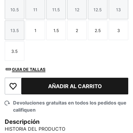
10.5
11
11.5
12
12.5
13
Talla
Talla
Talla
Talla
Talla
Talla
13.5
1
1.5
2
2.5
3
Talla
Talla
Talla
Talla
Talla
Talla
3.5
Talla
GUIA DE TALLAS
AÑADIR AL CARRITO
Añadir a la lista de deseos
Devoluciones gratuitas en todos los pedidos que
califiquen
Descripción
HISTORIA DEL PRODUCTO