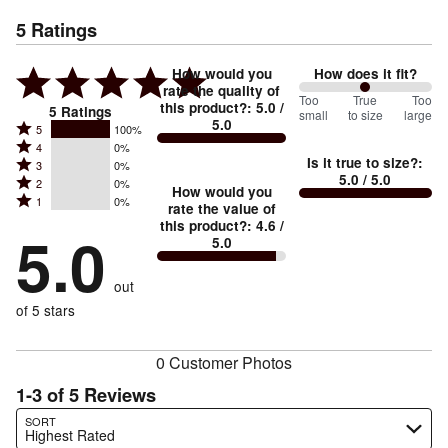
5
Ratings
How would you
How does it fit?
rate the quality of
100
Too
%
True
Too
this product?
:
5.0
/
5
Ratings
small
to size
large
5.0
between
Rated
5
100%
Rated
Too
4
0%
5
Is it true to size?
:
Rated
3
0%
4
small
stars
5.0
/ 5.0
Rated
2
0%
3
stars
How would you
by
and
Rated
1
0%
2
stars
rate the value of
by
100%
True
1
this product?
:
4.6
/
stars
by
5.0
0%
of
5.0
stars
to
by
0%
of
reviewers
by
size
0%
of
reviewers
out
0%
of
reviewers
of
of 5 stars
reviewers
reviewers
0 Customer Photos
1-3 of 5 Reviews
Search reviews…
SORT
Highest Rated