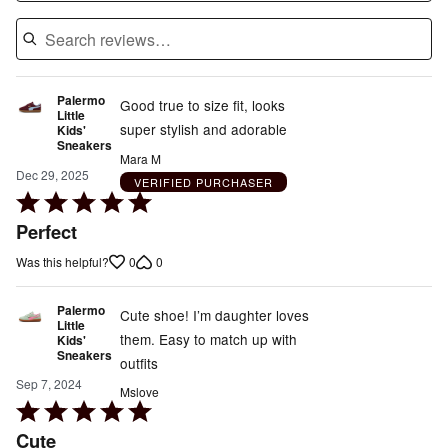
Palermo
Good true to size fit, looks
Little
super stylish and adorable
Kids'
Sneakers
Mara M
Dec 29, 2025
VERIFIED PURCHASER
Rated
5
Perfect
out
0
0
Was this helpful?
of
5
Palermo
Cute shoe! I’m daughter loves
Little
them. Easy to match up with
Kids'
Sneakers
outfits
Sep 7, 2024
Mslove
Rated
5
Cute