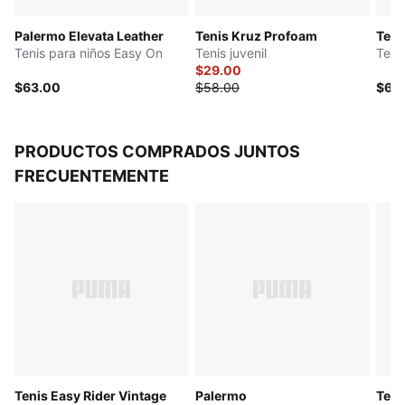
Suela de goma
Palermo Elevata Leather
Tenis Kruz Profoam
Teni
PUMA Niños: Producto recomendado para niños de 4
Tenis para niños Easy On
Tenis juvenil
Teni
a 8 años
$29.00
$63.00
$58.00
$68
PRODUCTOS COMPRADOS JUNTOS
FRECUENTEMENTE
Tenis Easy Rider Vintage
Palermo
Teni