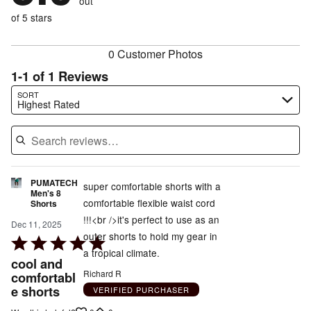
out
0%
of
reviewers
of
of 5 stars
reviewers
reviewers
0 Customer Photos
1-1 of 1 Reviews
Search reviews…
SORT
Highest Rated
PUMATECH
super comfortable shorts with a
Men's 8
comfortable flexible waist cord
Shorts
!!!<br />it's perfect to use as an
Dec 11, 2025
outer shorts to hold my gear in
Rated
a tropical climate.
5
cool and
out
Richard R
comfortabl
e shorts
of
VERIFIED PURCHASER
5