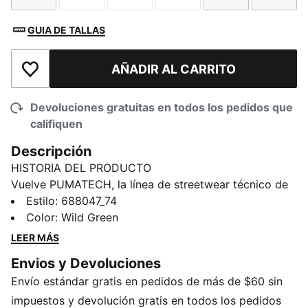
GUIA DE TALLAS
AÑADIR AL CARRITO
Añadir a la lista de deseos
Devoluciones gratuitas en todos los pedidos que
califiquen
Descripción
HISTORIA DEL PRODUCTO
Vuelve PUMATECH, la línea de streetwear técnico de
PUMA. Los diseños muestran una funcionalidad visible
Estilo
:
688047_74
y una estética inspirada en la tecnología, creando una
Color
:
Wild Green
colección que es a la vez práctica y apta para la calle.
LEER MÁS
DETALLES
Envios y Devoluciones
Corte: regular
Envío estándar gratis en pedidos de más de $60 sin
Material principal: Tejido liso
Largo: Largo por encima de la rodilla
impuestos y devolución gratis en todos los pedidos