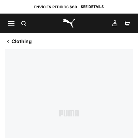
SEE DETAILS
ENVÍO EN PEDIDOS $60
BUSCAR
MI CUE
CA
PUMA.com
Clothing