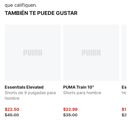
Cintura: Media
que califiquen.
Bolsillos: Bolsillo cargo con cierre
TAMBIÉN TE PUEDE GUSTAR
Cinturilla elástica con cordón exterior
Essentials Elevated
PUMA Train 10"
Esse
Shorts de 9 pulgadas para
Shorts para hombre
Homb
hombre
$22.50
$22.99
$15
$45.00
$35.00
$30