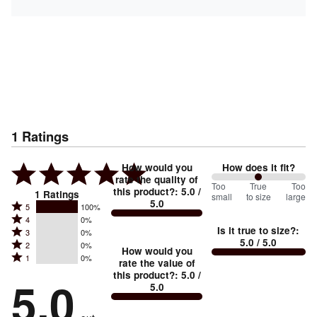
1
Ratings
How would you
How does it fit?
rate the quality of
100
Too
%
True
Too
this product?
:
5.0
/
1
Ratings
small
to size
large
5.0
between
Rated
5
100%
Rated
Too
4
0%
5
Is it true to size?
:
Rated
3
0%
4
small
stars
5.0
/ 5.0
Rated
2
0%
3
stars
How would you
by
and
Rated
1
0%
2
stars
rate the value of
by
100%
True
1
this product?
:
5.0
/
stars
by
5.0
0%
of
5.0
stars
to
by
0%
of
reviewers
by
size
0%
of
reviewers