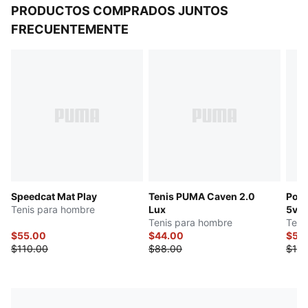
PRODUCTOS COMPRADOS JUNTOS
FRECUENTEMENTE
Speedcat Mat Play
Tenis PUMA Caven 2.0
Pors
Tenis para hombre
Lux
5v5 
Tenis para hombre
Teni
$55.00
$44.00
$55
$110.00
$88.00
$110