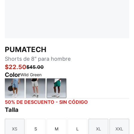
PUMATECH
Shorts de 8" para hombre
$22.50
$45.00
Color
Wild Green
Cool Blue
Gray Echo
Wild Green
50% DE DESCUENTO - SIN CÓDIGO
Talla
XS
S
M
L
XL
XXL
Talla
Talla
Talla
Talla
Talla
Talla