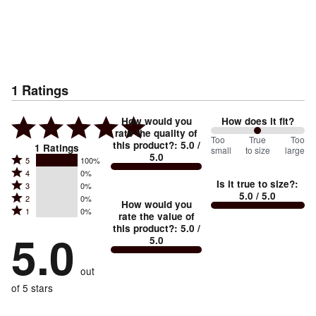
1
Ratings
How would you
How does it fit?
rate the quality of
100
Too
%
True
Too
this product?
:
5.0
/
1
Ratings
small
to size
large
5.0
between
Rated
5
100%
Rated
Too
4
0%
5
Is it true to size?
:
Rated
3
0%
4
small
stars
5.0
/ 5.0
Rated
2
0%
3
stars
How would you
by
and
Rated
1
0%
2
stars
rate the value of
by
100%
True
1
this product?
:
5.0
/
stars
by
5.0
0%
of
5.0
stars
to
by
0%
of
reviewers
by
size
0%
of
reviewers
out
0%
of
reviewers
of
of 5 stars
reviewers
reviewers