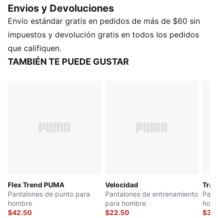
Envios y Devoluciones
CARACTERÍSTICAS Y BENEFICIOS
Envío estándar gratis en pedidos de más de $60 sin
Producto fabricado con al menos un 50% de
materiales reciclados
impuestos y devolución gratis en todos los pedidos
dryCELL: Tecnología de alto rendimiento, diseñada
que califiquen.
para absorber la humedad del cuerpo y mantenerte
TAMBIÉN TE PUEDE GUSTAR
libre de sudor durante el ejercicio
DETALLES
Corte regular
Tejido de tafetán de 95g
Largo: Regular
Tiro medio
Bolsillos laterales y dos bolsillos cargo
Detalles de la marca PUMA
100% poliéster
Flex Trend PUMA
Velocidad
Trai
Pantalones de punto para
Pantalones de entrenamiento
Pant
hombre
para hombre
hom
$42.50
$22.50
$34