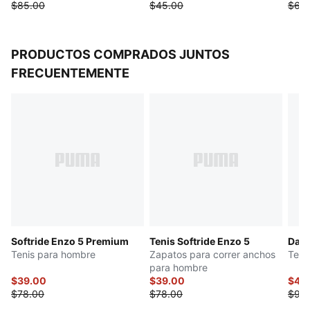
$85.00
$45.00
$68
PRODUCTOS COMPRADOS JUNTOS
FRECUENTEMENTE
Softride Enzo 5 Premium
Tenis Softride Enzo 5
Dart
Tenis para hombre
Zapatos para correr anchos
Teni
para hombre
$39.00
$39.00
$46
$78.00
$78.00
$93