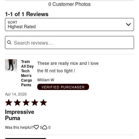
0 Customer Photos
1-1 of 1 Reviews
Search reviews…
SORT
Highest Rated
Train
These are really nice and I love
All Day
the fit not too tight !
Tech
Men's
William W
Cargo
Pants
VERIFIED PURCHASER
Apr 14, 2026
Rated
5
Impressive
out
Puma
of
0
0
Was this helpful?
5