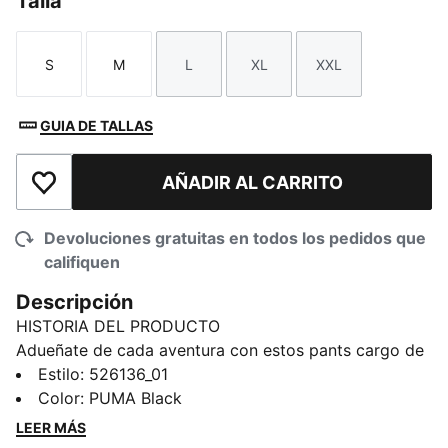
Talla
S
M
L
XL
XXL
Talla
Talla
Talla
Talla
Talla
GUIA DE TALLAS
AÑADIR AL CARRITO
Añadir a la lista de deseos
Devoluciones gratuitas en todos los pedidos que
califiquen
Descripción
HISTORIA DEL PRODUCTO
Adueñate de cada aventura con estos pants cargo de
alto rendimiento. Con cintura elástica para un ajuste
Estilo
:
526136_01
personalizado, tecnología dryCELL para mantenerte
Color
:
PUMA Black
seco y prácticos bolsillos, son perfectos para quienes
LEER MÁS
exigen funcionalidad y libertad en cada movimiento.