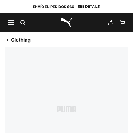
SEE DETAILS
ENVÍO EN PEDIDOS $60
BUSCAR
MI CUE
CA
PUMA.com
Clothing